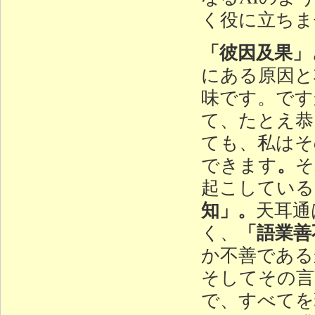
く役に立ちま
「彼因及果」
にある原因と
味です。です
て、たとえ恭
ても、私はそ
。
できます
そ
起こしている
知」。
天耳通
「語業善
く、
か不善である
そしてその言
で、すべてを