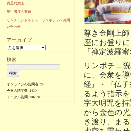
貴重な動画
衆生済度の事跡
リンチェンドルジェ・リンポチェへお問
い合わせ
尊き金剛上師
アーカイブ
座にお登りに
「禅定波羅蜜
検索
リンポチェ猊
に、会衆を導
経』・『仏子
オンラインの訪問者: 29
今日の訪問数:
1430
るよう指示を
トータル訪問:
286330
字大明咒を持
から金色の光
き渡り、まる
虚空を震わせ