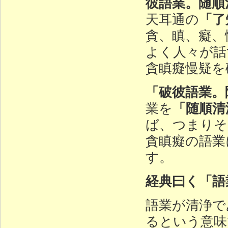
彼語業。随順
「了
天耳通の
貪、瞋、癡、
よく人々が話
貪瞋癡慢疑を
「破彼語業。
「随順清
業を
ば、つまりそ
貪瞋癡の語業
す。
経典曰く「語
語業が清浄で
るという意味