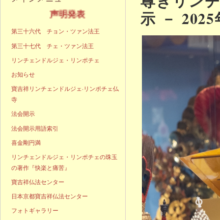
尊きリン
示 － 202
声明発表
第三十六代 チョン・ツァン法王
第三十七代 チェ・ツァン法王
リンチェンドルジェ・リンポチェ
お知らせ
寶吉祥リンチェンドルジェ·リンポチェ仏
寺
法会開示
法会開示用語索引
喜金剛円満
リンチェンドルジェ・リンポチェの珠玉
の著作『快楽と痛苦』
寶吉祥仏法センター
日本京都寶吉祥仏法センター
フォトギャラリー