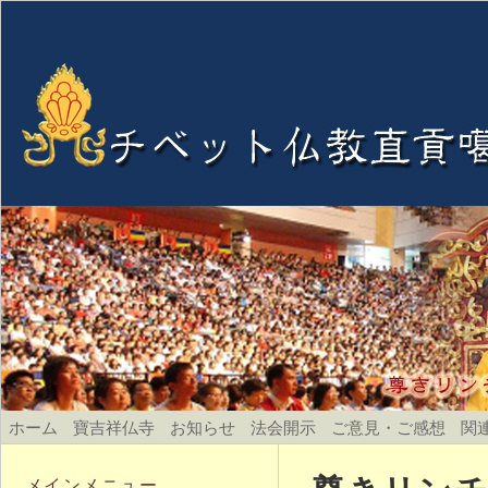
ホーム
寶吉祥仏寺
お知らせ
法会開示
ご意見・ご感想
関
メインメニュー