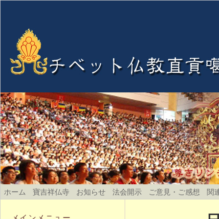
ホーム
寶吉祥仏寺
お知らせ
法会開示
ご意見・ご感想
関
メインメニュー