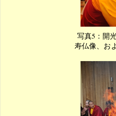
写真5：開
寿仏像、お