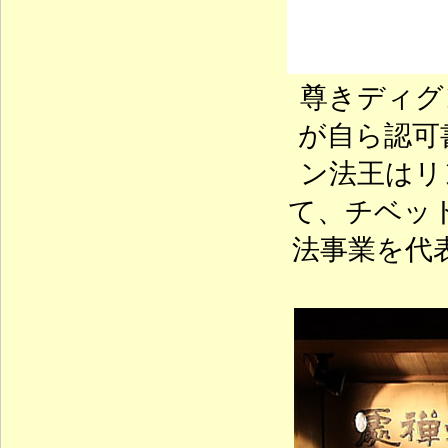
尊きディグ
が自ら認可書
ン法王はリ
て、チベッ
法事業を代