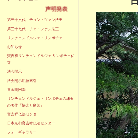
声明発表
第三十六代 チョン・ツァン法王
第三十七代 チェ・ツァン法王
リンチェンドルジェ・リンポチェ
お知らせ
寶吉祥リンチェンドルジェ·リンポチェ仏
寺
法会開示
法会開示用語索引
喜金剛円満
リンチェンドルジェ・リンポチェの珠玉
の著作『快楽と痛苦』
寶吉祥仏法センター
日本京都寶吉祥仏法センター
フォトギャラリー