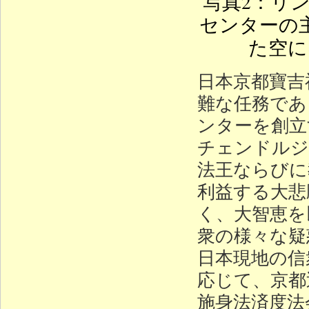
写真2：リ
センターの
た空に
日本京都寶吉
難な任務であ
ンターを創立
チェンドルジ
法王ならびに
利益する大悲
く、大智恵を
衆の様々な疑
日本現地の信
応じて、京都
施身法済度法