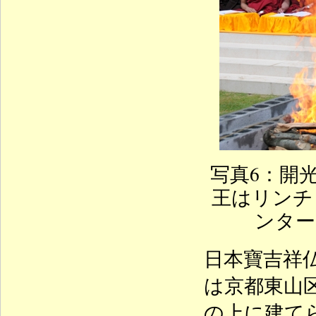
写真6：開
王はリンチ
ンター
日本寶吉祥
は京都東山
の上に建て