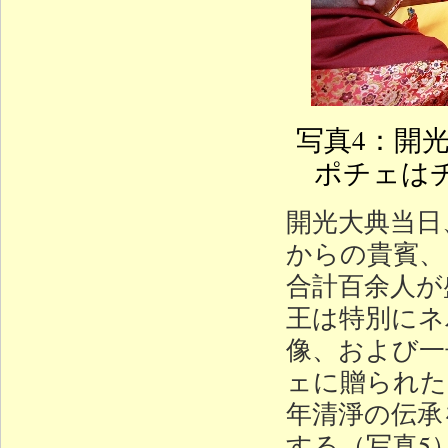
写真4：開
ポチェは
開光大典当日
からの貴賓、
合計百余人が
王は特別にネ
像、および一
ェに贈られた
年清淨の伝承
する（写真5