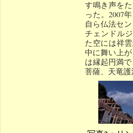
す鳴き声をた
った。200
自ら仏法セン
チェンドルジ
た空には祥雲
中に舞い上が
は縁起円満で
菩薩、天竜護