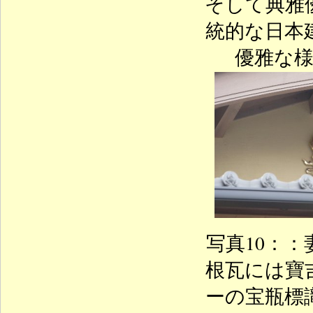
そして典雅
統的な日本
優雅な
写真10：
根瓦には寶
ーの宝瓶標