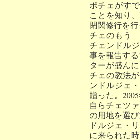
ポチェがすで
ことを知り、
閉関修行を行
チェのもう一
チェンドルジ
事を報告する
ターが盛んに
チェの教法が
ンドルジェ・
贈った。20
自らチェツァ
の用地を選び
ドルジェ・リ
に来られた時