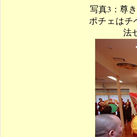
写真3：尊
ポチェはチ
法