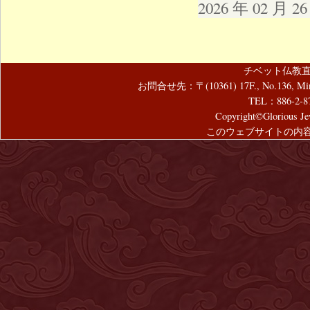
2026 年 02 月 
チベット仏教直
お問合せ先：〒(10361) 17F., No.136, Mincyuan
TEL：886-2-8
Copyright©Glorious Jew
このウェブサイトの内