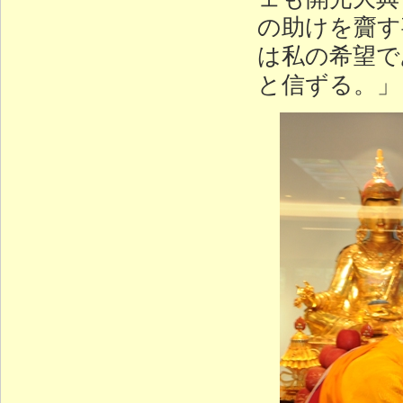
の助けを齎す
は私の希望で
と信ずる。」