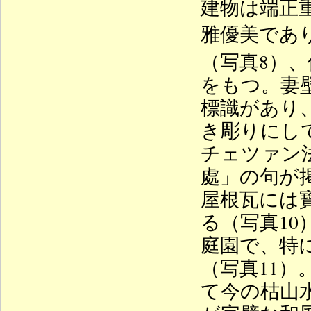
建物は端正
雅優美であ
（写真8）
をもつ。妻
標識があり
き彫りにし
チェツァン
處」の句が
屋根瓦には
る（写真10
庭園で、特
（写真11
て今の枯山