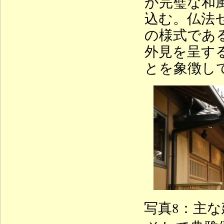
が完璧な和
込む。仏法
の様式であ
外見を呈す
とを象徴し
写真8：主