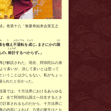
経』巻第十八「無量寿如来会第五之
ん
う
ふたいてん
じょう
くに
根
を
種
え
不退転
を
成
じ､まさにかの
国
しょうげ
もの､
称計
するべからず｡」
再び解説された。現在、阿弥陀仏の身
類より多いが、決して多いとは思って
ということは少しもない。私がちょっ
に成られたと分かった。
段落では、十方法界におけるあらゆる
ば、全て阿弥陀仏国土へ往生するとさ
で計算されるものだから、十方法界に
典の内容によれば、六道の衆生はとも