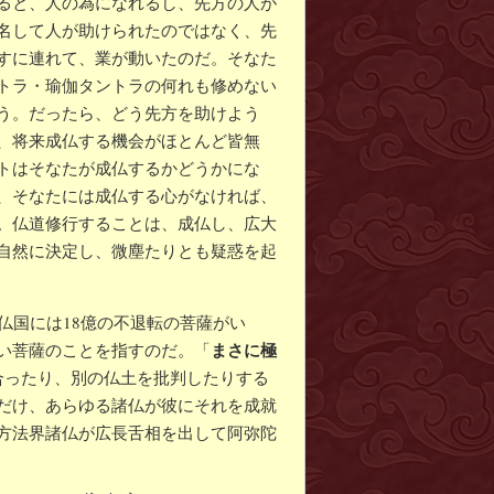
ると、人の為になれるし、先方の人が
名して人が助けられたのではなく、先
すに連れて、業が動いたのだ。そなた
トラ・瑜伽タントラの何れも修めない
う。だったら、どう先方を助けよう
、将来成仏する機会がほとんど皆無
トはそなたが成仏するかどうかにな
、そなたには成仏する心がなければ、
。仏道修行することは、成仏し、広大
自然に決定し、微塵たりとも疑惑を起
仏国には18億の不退転の菩薩がい
まさに極
い菩薩のことを指すのだ。「
合ったり、別の仏土を批判したりする
だけ、あらゆる諸仏が彼にそれを成就
方法界諸仏が広長舌相を出して阿弥陀