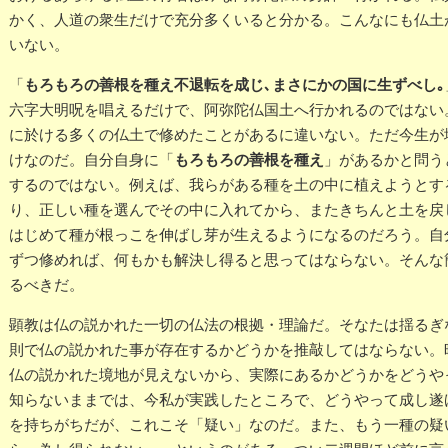
かく、人道の衆生だけで充分多くいると分かる。こんなにも仏土
いない。
もろもろの善根を種え不退転を成じ､まさにかの国に生ずべし｡
「
六字大明呪を唱えるだけで、阿弥陀仏国土へ行かれるのではない
に於ける多くの仏土で修めたことがあるに違いない。ただ今生が
もろもろの善根を種え
けなのだ。自分自身に「
」があるかと問う
するのではない。例えば、我らがある種を土の中に植えようとす
り、正しい種を選んでその中に入れてから、またきちんと土を戻
はじめて種が根っこを伸ばし芽が生えるようになるのだろう。自
ずつ修めれば、何もかも解決し得ると思ってはならない。そんな
るべきだ。
顕教は仏の説かれた一切の仏法の根拠・理論だ。そなたは揺るぎ
則で仏の説かれた事が存在するかどうかを推敲してはならない。
仏の説かれた境地が見えないから、実際にあるかどうかをどうや
知らないままでは、今私が実践したところで、どうやって成し遂
を持ちがちだが、これこそ「疑い」なのだ。また、もう一種の疑