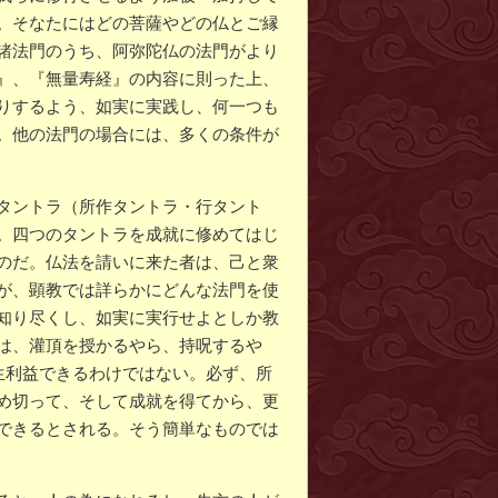
。そなたにはどの菩薩やどの仏とご縁
諸法門のうち、阿弥陀仏の法門がより
』、『無量寿経』の内容に則った上、
りするよう、如実に実践し、何一つも
。他の法門の場合には、多くの条件が
タントラ（所作タントラ・行タント
。四つのタントラを成就に修めてはじ
のだ。仏法を請いに来た者は、己と衆
が、顕教では詳らかにどんな法門を使
知り尽くし、如実に実行せよとしか教
は、灌頂を授かるやら、持呪するや
生利益できるわけではない。必ず、所
め切って、そして成就を得てから、更
できるとされる。そう簡単なものでは