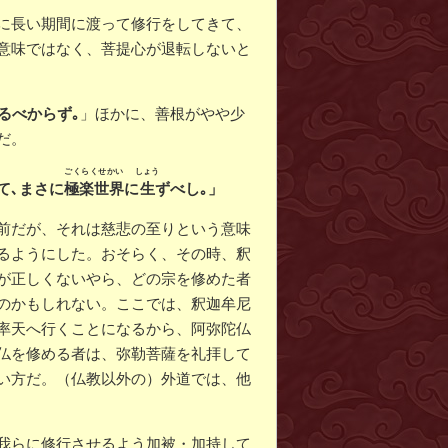
に長い期間に渡って修行をしてきて、
意味ではなく、菩提心が退転しないと
るべからず｡
」ほかに、善根がやや少
だ。
ごくらくせかい
しょう
て､まさに
極楽世界
に
生
ずべし｡」
前だが、それは慈悲の至りという意味
るようにした。おそらく、その時、釈
が正しくないやら、どの宗を修めた者
のかもしれない。ここでは、釈迦牟尼
率天へ行くことになるから、阿弥陀仏
仏を修める者は、弥勒菩薩を礼拝して
い方だ。（仏教以外の）外道では、他
我らに修行させるよう加被・加持して