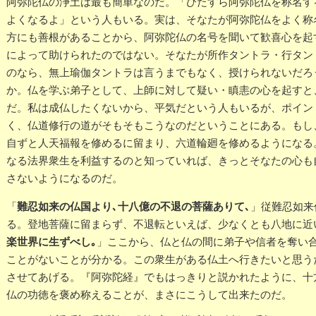
阿弥陀仏の浄土は最も簡単なのだ。「ひたすら阿弥陀仏を称名す
よくなるよ」という人もいる。実は、そなたが阿弥陀仏をよく称
方にも善根があることから、阿弥陀仏の名号を聞いて歓喜心を起
によって助けられたのではない。そなたが所作タントラ・行タン
のなら、無上瑜伽タントラは言うまでもなく、授けられないだろ
か。仏を学ぶ弟子として、上師に対して疑い・瞋恚の心を起すと
だ。私は成仏したくないから、平気だという人もいるが、ポイン
く、仏道修行の道がそもそもこうなのだということにある。もし
自ずと人天福報を修めるに留まり、六道輪廻を修めるようになる
なる法界衆生を利益するのと知っていれば、きっとそなたの心も
さないようになるのだ。
難忍如来の仏国より､十八億の不退の菩薩ありて､
「
」従難忍如来
る。登地菩薩に留まらず、不退転といえば、少なくとも八地に近
楽世界に生ずべし｡
」ここから、仏と仏の間に弟子や信者を奪い
ことがないことが分かる。この衆生がある仏土へ行きたいと思う
させてあげる。『阿弥陀経』でもはっきりと説かれたように、十
仏の功徳を褒め称えることが、まさにこうして出来たのだ。