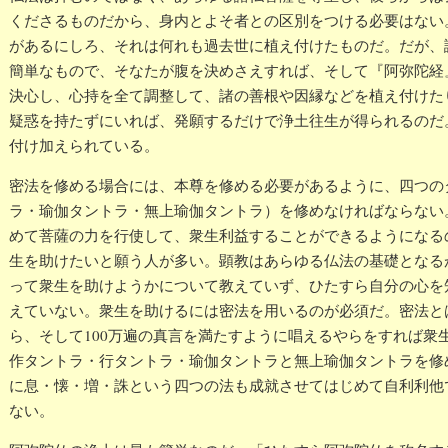
くださるものだから、身内とよそ者との区別をつける必要はない
があるにしろ、それは何れも過去世に植え付けたものだ。だが、
簡単なもので、そなたが腹を決めさえすれば、そして『阿弥陀経
決心し、心持を全て調整して、諸の善根や因縁などを植え付けた
疑惑を持たずにいれば、発願するだけで浄土往生が得られるのだ
付け加えられている。
密法を修める場合には、本尊を修める必要があるように、四つの
ラ・瑜伽タントラ・無上瑜伽タントラ）を修めなければならない
めて菩薩の力を行使して、衆生利益することができるようになる
生を助けたいと願う人が多い。顕教はあらゆる仏法の基礎となる
って衆生を助けようかについて教えていず、ひたすら自分の心を
えていない。衆生を助けるには密法を用いるのが必須だ。密法と
ら、そして100万遍の真言を満たすように唱えるやらをすれば衆
作タントラ・行タントラ・瑜伽タントラと無上瑜伽タントラを修
に息・懐・増・誅という四つの法も成就させてはじめて自利利他
ない。