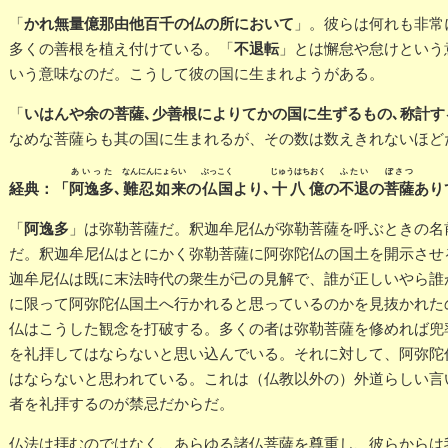
かれ無量億那由他百千の仏の所において
「
」。彼らは何れも非常
不退転
多くの善根を植え付けている。「
」とは懈怠や怠けという
いう意味なのだ。こうして彼の国に生まれようがある。
いはんや余の菩薩､少善根によりてかの国に生ずるもの､称計す
「
なめな菩薩らも其の国に生まれるが、その数は数えきれないほど
あいった
なんにんにょらい
ぶっこく
じゅうはちおく
ふたい
ぼさつ
経典：「
阿逸多
､
難忍如来
の
仏国
より､
十八億
の
不退
の
菩薩
あり
阿逸多
「
」は弥勒菩薩だ。釈迦牟尼仏が弥勒菩薩を呼ぶときの名
だ。釈迦牟尼仏はとにかく弥勒菩薩に阿弥陀仏の国土を開示させ
迦牟尼仏は既に末法時代の衆生が己の見解で、誰が正しいやら誰
に限って阿弥陀仏国土へ行かれると思っているのかを見抜かれた
仏はこうした観念を打破する。多くの者は弥勒菩薩を修めれば兜
を礼拝してはならないと思い込んでいる。それに対して、阿弥陀
はならないと思われている。これは（仏教以外の）外道らしい言
者を礼拝するのが禁忌だからだ。
仏法は拝むのではなく、あらゆる諸仏菩薩を尊重し、彼らからは