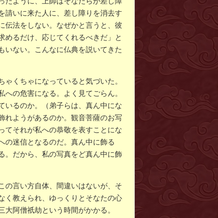
ったように、上師はそなたらが差し障
を請いに来た人に、差し障りを消去す
に伝法をしない。なぜかと言うと、彼
求めるだけ、応じてくれるべきだ」と
もいない。こんなに仏典を説いてきた
ちゃくちゃになっていると気づいた。
私への危害になる。よく見てごらん。
ているのか。（弟子らは、真ん中にな
飾れようがあるのか。観音菩薩のお写
ってそれが私への恭敬を表すことにな
への迷信となるのだ。真ん中に飾る
る。だから、私の写真をど真ん中に飾
この言い方自体、間違いはないが、そ
なく教えられ、ゆっくりとそなたの心
三大阿僧祇劫という時間がかかる。