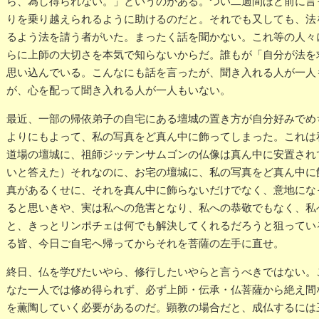
ら、為し得られない。」というのがある。つい二週間ほど前に言
りを乗り越えられるように助けるのだと。それでも又しても、法
るよう法を請う者がいた。まったく話を聞かない。これ等の人々
らに上師の大切さを本気で知らないからだ。誰もが「自分が法を
思い込んでいる。こんなにも話を言ったが、聞き入れる人が一人
が、心を配って聞き入れる人が一人もいない。
最近、一部の帰依弟子の自宅にある壇城の置き方が自分好みでめ
よりにもよって、私の写真をど真ん中に飾ってしまった。これは
道場の壇城に、祖師ジッテンサムゴンの仏像は真ん中に安置され
いと答えた）それなのに、お宅の壇城に、私の写真をど真ん中に
真があるくせに、それを真ん中に飾らないだけでなく、意地にな
ると思いきや、実は私への危害となり、私への恭敬でもなく、私
と、きっとリンポチェは何でも解決してくれるだろうと狙ってい
る皆、今日ご自宅へ帰ってからそれを菩薩の左手に直せ。
終日、仏を学びたいやら、修行したいやらと言うべきではない。
なた一人では修め得られず、必ず上師・伝承・仏菩薩から絶え間
を薫陶していく必要があるのだ。顕教の場合だと、成仏するには