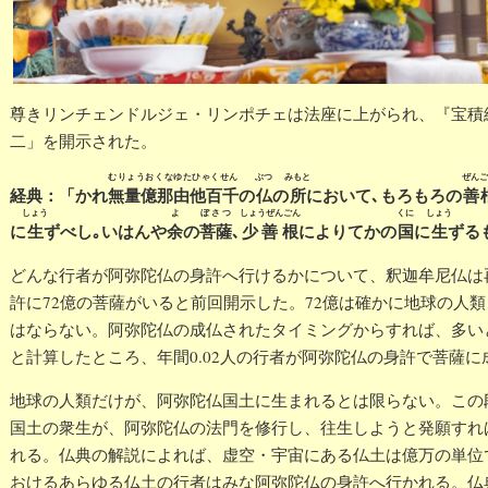
尊きリンチェンドルジェ・リンポチェは法座に上がられ、『宝積
二」を開示された。
むりょうおくなゆたひゃくせん
ぶつ
みもと
ぜんご
経典：「かれ
無量億那由他百千
の
仏
の
所
において､もろもろの
善
しょう
よ
ぼさつ
しょうぜんごん
くに
しょう
に
生
ずべし｡いはんや
余
の
菩薩
､
少善根
によりてかの
国
に
生
ずる
どんな行者が阿弥陀仏の身許へ行けるかについて、釈迦牟尼仏は
許に72億の菩薩がいると前回開示した。72億は確かに地球の人
はならない。阿弥陀仏の成仏されたタイミングからすれば、多い
と計算したところ、年間0.02人の行者が阿弥陀仏の身許で菩薩
地球の人類だけが、阿弥陀仏国土に生まれるとは限らない。この
国土の衆生が、阿弥陀仏の法門を修行し、往生しようと発願すれ
れる。仏典の解説によれば、虚空・宇宙にある仏土は億万の単位
おけるあらゆる仏土の行者はみな阿弥陀仏の身許へ行かれる。仏