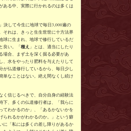
がある中、実際に行かれるのは多くは
」決して今生に地球で毎日3,000遍の
。それは、きっと生生世世に十方法界
地球に生まれ、地球で修行しているだ
種え
と良い。「
」とは、適当にしたり
る場合、まず土を深く掘る必要があ
し、水をやったり肥料を与えたりして
分が仏道修行しているから、毎日少し
簡単なことはない。絶え間なくし続け
なく信じるべきで、自分自身の経験法
時下、多くの仏道修行者は、「我らに
ってわかるのか」、「あるかないかを
げられるかがわかるのか。」という癖
いに「私には多くの差し障りがあるか