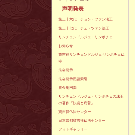
声明発表
第三十六代 チョン・ツァン法王
第三十七代 チェ・ツァン法王
リンチェンドルジェ・リンポチェ
お知らせ
寶吉祥リンチェンドルジェ·リンポチェ仏
寺
法会開示
法会開示用語索引
喜金剛円満
リンチェンドルジェ・リンポチェの珠玉
の著作『快楽と痛苦』
寶吉祥仏法センター
日本京都寶吉祥仏法センター
フォトギャラリー