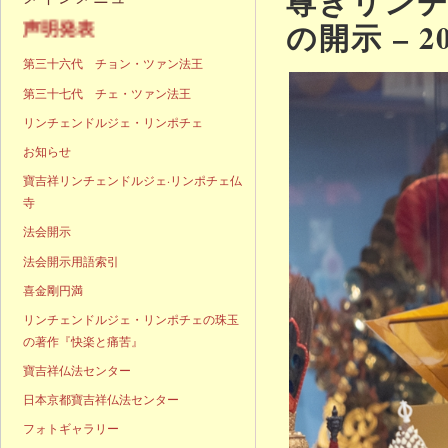
尊きリン
の開示 – 2
明発表
第三十六代 チョン・ツァン法王
第三十七代 チェ・ツァン法王
リンチェンドルジェ・リンポチェ
お知らせ
寶吉祥リンチェンドルジェ·リンポチェ仏
寺
法会開示
法会開示用語索引
喜金剛円満
リンチェンドルジェ・リンポチェの珠玉
の著作『快楽と痛苦』
寶吉祥仏法センター
日本京都寶吉祥仏法センター
フォトギャラリー