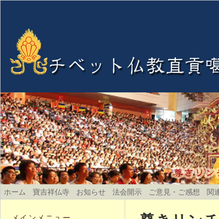
ホーム
寶吉祥仏寺
お知らせ
法会開示
ご意見・ご感想
関
メインメニュー