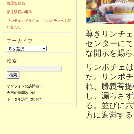
貴重な動画
衆生済度の事跡
リンチェンドルジェ・リンポチェへお問
い合わせ
尊きリンチェ
アーカイブ
センターにて
な開示を賜ら
検索
リンポチェは
た。リンポチ
れ、勝義菩提
オンラインの訪問者: 1
今日の訪問数:
285
し、漏らさず
トータル訪問:
287407
る。並びに六
方に遍満する