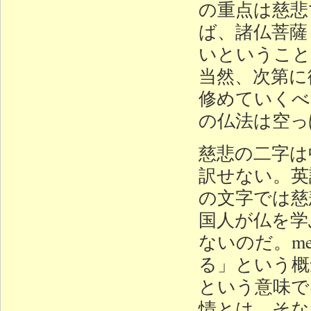
の重点は慈悲
ば、諸仏菩薩
いということ
当然、次第に
修めていくべ
の仏法は空っ
慈悲の二字は
訳せない。英語訳
の文字では慈
国人が仏を学
ないのだ。me
る」という概
という意味で
情とは、そな