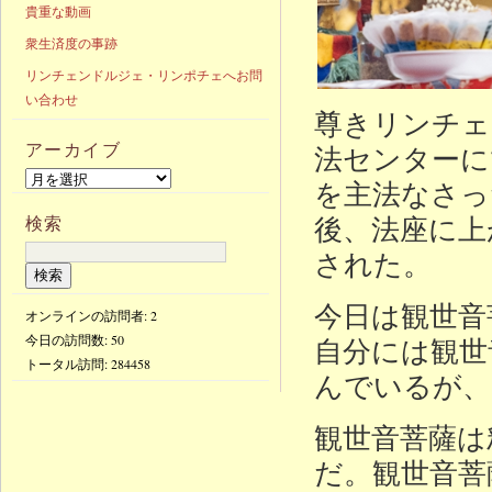
貴重な動画
衆生済度の事跡
リンチェンドルジェ・リンポチェへお問
い合わせ
尊きリンチェ
アーカイブ
法センターに
を主法なさっ
後、法座に上
検索
された。
今日は観世音
オンラインの訪問者: 2
今日の訪問数:
50
自分には観世
トータル訪問:
284458
んでいるが、
観世音菩薩は
だ。観世音菩