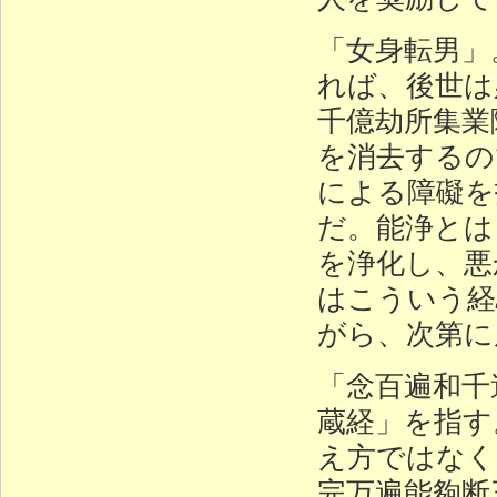
「女身転男」
れば、後世は
千億劫所集業
を消去するの
による障礙を
だ。能浄とは
を浄化し、悪
はこういう経
がら、次第に
「念百遍和千
蔵経」を指す
え方ではなく
完万遍能夠断