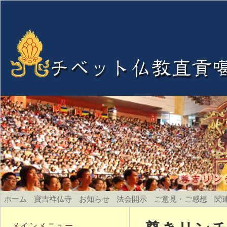
ホーム
寶吉祥仏寺
お知らせ
法会開示
ご意見・ご感想
関
メインメニュー