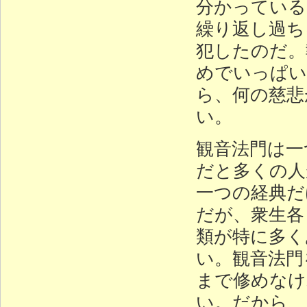
分かっている
繰り返し過ち
犯したのだ。
めでいっぱい
ら、何の慈悲
い。
観音法門は一
だと多くの人
一つの経典だ
だが、衆生各
類が特に多く
い。観音法門
まで修めなけ
い。だから、