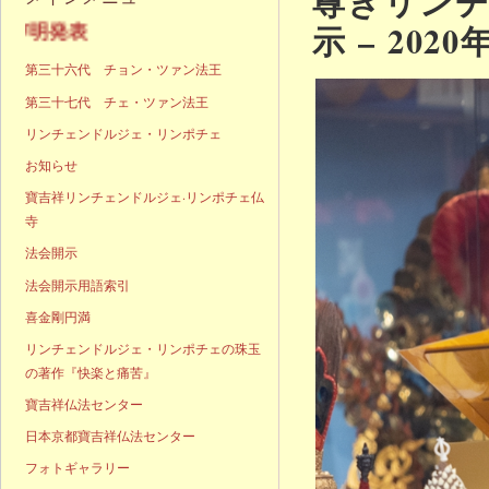
尊きリン
示 – 202
声明発表
第三十六代 チョン・ツァン法王
第三十七代 チェ・ツァン法王
リンチェンドルジェ・リンポチェ
お知らせ
寶吉祥リンチェンドルジェ·リンポチェ仏
寺
法会開示
法会開示用語索引
喜金剛円満
リンチェンドルジェ・リンポチェの珠玉
の著作『快楽と痛苦』
寶吉祥仏法センター
日本京都寶吉祥仏法センター
フォトギャラリー