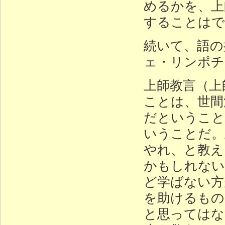
めるかを、上
することはで
続いて、語の
ェ・リンポチ
上師教言（上
ことは、世間
だということ
いうことだ。
やれ、と教え
かもしれない
ど学ばない方
を助けるもの
と思ってはな