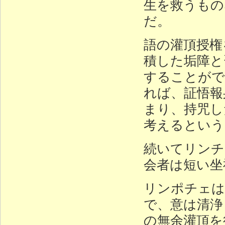
生を救うもの
だ。
語の灌頂授権
積した垢障と
することがで
れば、証悟報
まり、持咒し
考えるという
続いてリンチ
会者は短い坐
リンポチェは
で、意は清浄
の無余灌頂を