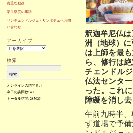
貴重な動画
衆生済度の事跡
リンチェンドルジェ・リンポチェへお問
い合わせ
釈迦牟尼仏は
アーカイブ
洲（地球）に
は上師を最も
ら、修行は絶
検索
チェンドルジ
仏法センター
オンラインの訪問者: 4
った。これに
今日の訪問数:
40
障礙を消し去
トータル訪問:
285025
午前九時半、
ず道場で予備
ンドルジェ・