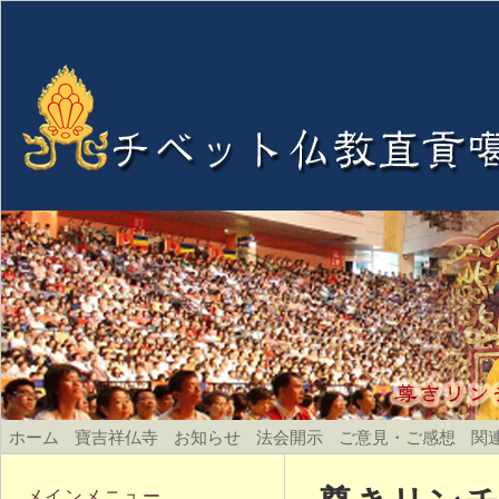
ホーム
寶吉祥仏寺
お知らせ
法会開示
ご意見・ご感想
関
メインメニュー