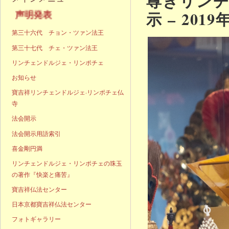
尊きリン
示 – 2019
声明発表
第三十六代 チョン・ツァン法王
第三十七代 チェ・ツァン法王
リンチェンドルジェ・リンポチェ
お知らせ
寶吉祥リンチェンドルジェ·リンポチェ仏
寺
法会開示
法会開示用語索引
喜金剛円満
リンチェンドルジェ・リンポチェの珠玉
の著作『快楽と痛苦』
寶吉祥仏法センター
日本京都寶吉祥仏法センター
フォトギャラリー