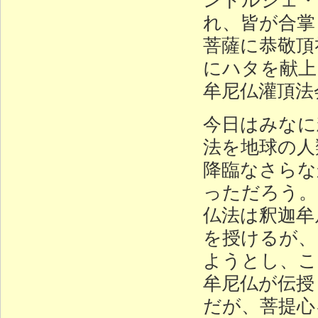
れ、皆が合掌
菩薩に恭敬頂
にハタを献上
牟尼仏灌頂法
今日はみなに
法を地球の人
降臨なさらな
っただろう。
仏法は釈迦牟
を授けるが、
ようとし、こ
牟尼仏が伝授
だが、菩提心