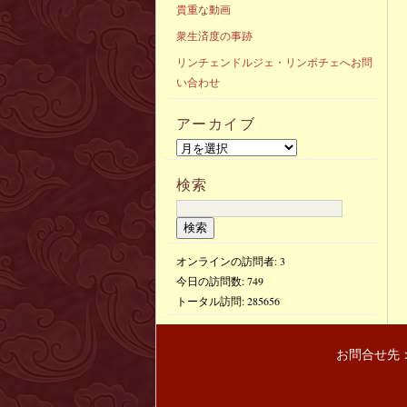
貴重な動画
衆生済度の事跡
リンチェンドルジェ・リンポチェへお問
い合わせ
アーカイブ
検索
オンラインの訪問者: 3
今日の訪問数:
749
トータル訪問:
285656
お問合せ先：〒(103