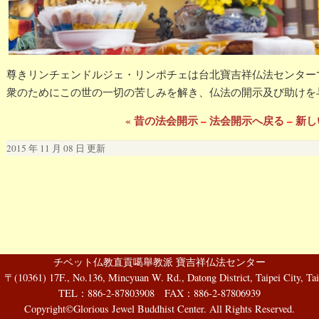
尊きリンチェンドルジェ・リンポチェは台北寶吉祥仏法センターで
衆のためにこの世の一切の苦しみを解き、仏法の開示及び助けを
« 昔の法会開示
–
法会開示へ戻る
–
新し
2015 年 11 月 08 日 更新
チベット仏教直貢噶舉教派 寶吉祥仏法センター
61) 17F., No.136, Mincyuan W. Rd., Datong District, Taipei City, Tai
TEL：886-2-87803908 FAX：886-2-87806939
Copyright©Glorious Jewel Buddhist Center. All Rights Reserved.