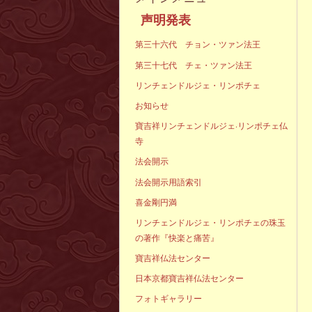
声明発表
第三十六代 チョン・ツァン法王
第三十七代 チェ・ツァン法王
リンチェンドルジェ・リンポチェ
お知らせ
寶吉祥リンチェンドルジェ·リンポチェ仏
寺
法会開示
法会開示用語索引
喜金剛円満
リンチェンドルジェ・リンポチェの珠玉
の著作『快楽と痛苦』
寶吉祥仏法センター
日本京都寶吉祥仏法センター
フォトギャラリー