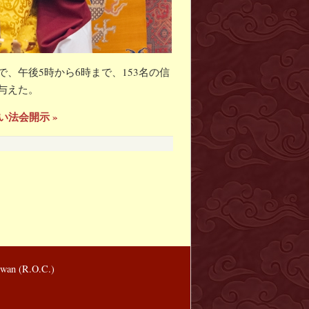
、午後5時から6時まで、153名の信
与えた。
い法会開示 »
wan (R.O.C.)