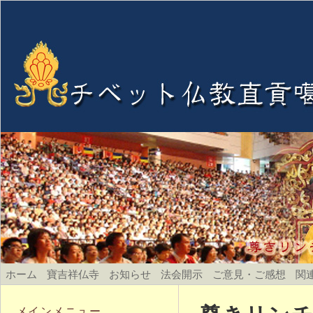
ホーム
寶吉祥仏寺
お知らせ
法会開示
ご意見・ご感想
関
メインメニュー