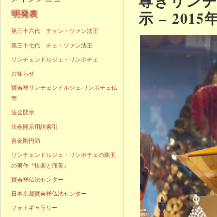
尊きリン
示 – 2015
声明発表
第三十六代 チョン・ツァン法王
第三十七代 チェ・ツァン法王
リンチェンドルジェ・リンポチェ
お知らせ
寶吉祥リンチェンドルジェ·リンポチェ仏
寺
法会開示
法会開示用語索引
喜金剛円満
リンチェンドルジェ・リンポチェの珠玉
の著作『快楽と痛苦』
寶吉祥仏法センター
日本京都寶吉祥仏法センター
フォトギャラリー