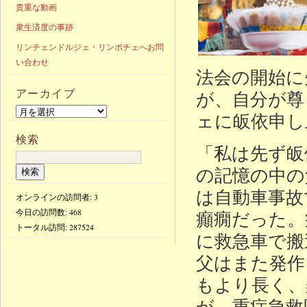
貴重な動画
衆生済度の事跡
リンチェンドルジェ・リンポチェへお問
い合わせ
法会の開始に
アーカイブ
が、自分が尊
ェに皈依申し
検索
「私は先ず皈
の記憶の中の
は自動車事故
オンラインの訪問者: 3
今日の訪問数:
468
癲癇だった。
トータル訪問:
287524
に救急車で搬
父はまた発作
もより長く、
が、重症急救