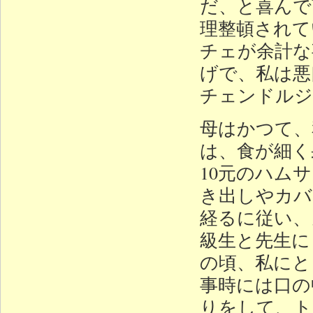
だ、と喜んで
理整頓されて
チェが余計な
げで、私は悪
チェンドルジ
母はかつて、
は、食が細く
10元のハム
き出しやカバ
経るに従い、
級生と先生に
の頃、私にと
事時には口の
りをして、ト