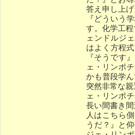
答え申し上げ
『どういう学
す。化学工程
ェンドルジェ
はよく方程式
『そうです』
ェ・リンポチ
かも普段学ん
突然非常な親
ェ・リンポチ
長い間書き間
人はこちら側
うだ？』と仰
ジェ・リンポ