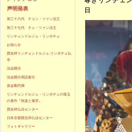
明発表
日
第三十六代 チョン・ツァン法王
第三十七代 チェ・ツァン法王
リンチェンドルジェ・リンポチェ
お知らせ
寶吉祥リンチェンドルジェ·リンポチェ仏
寺
法会開示
法会開示用語索引
喜金剛円満
リンチェンドルジェ・リンポチェの珠玉
の著作『快楽と痛苦』
寶吉祥仏法センター
日本京都寶吉祥仏法センター
フォトギャラリー