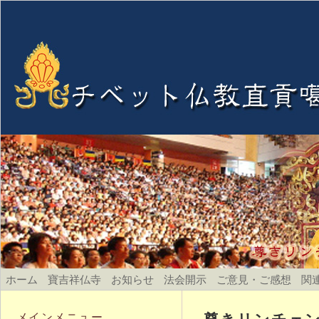
ホーム
寶吉祥仏寺
お知らせ
法会開示
ご意見・ご感想
関
尊きリンチェンド
メインメニュー