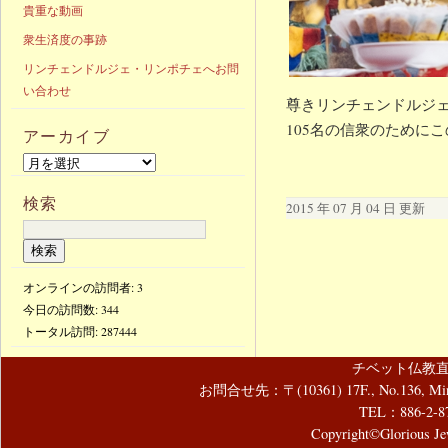
貴重な動画
衆生済度の事跡
リンチェンドルジェ・リンポチェへお問
い合わせ
尊きリンチェンドルジェ
105名の信衆のために
アーカイブ
検索
2015 年 07 月 04 日 更新
オンラインの訪問者: 3
今日の訪問数:
344
トータル訪問:
287444
チベット仏教直
お問合せ先：〒(10361) 17F., No.136, Mincyuan
TEL：886-2-8
Copyright©Glorious Jew