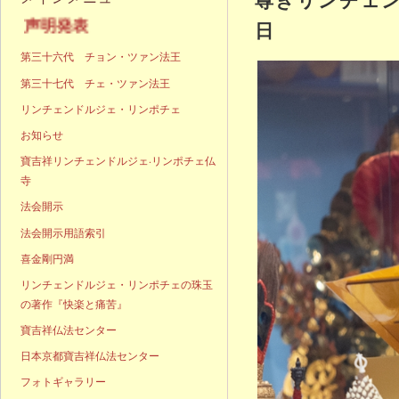
明発表
日
第三十六代 チョン・ツァン法王
第三十七代 チェ・ツァン法王
リンチェンドルジェ・リンポチェ
お知らせ
寶吉祥リンチェンドルジェ·リンポチェ仏
寺
法会開示
法会開示用語索引
喜金剛円満
リンチェンドルジェ・リンポチェの珠玉
の著作『快楽と痛苦』
寶吉祥仏法センター
日本京都寶吉祥仏法センター
フォトギャラリー