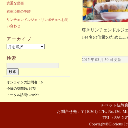
貴重な動画
衆生済度の事跡
リンチェンドルジェ・リンポチェへお問
い合わせ
尊きリンチェンドルジェ
144名の信衆のために
アーカイブ
検索
2015 年 03 月 30 日 更新
オンラインの訪問者: 16
今日の訪問数:
1675
トータル訪問:
286552
チベット仏教直
お問合せ先：〒(10361) 17F., No.136, Mincyuan
TEL：886-2-8
Copyright©Glorious Jew