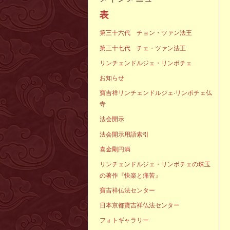
声明発
第三十六代 チョン・ツァン法王
第三十七代 チェ・ツァン法王
リンチェンドルジェ・リンポチェ
お知らせ
寶吉祥リンチェンドルジェ·リンポチェ仏
寺
法会開示
法会開示用語索引
喜金剛円満
リンチェンドルジェ・リンポチェの珠玉
の著作『快楽と痛苦』
寶吉祥仏法センター
日本京都寶吉祥仏法センター
フォトギャラリー