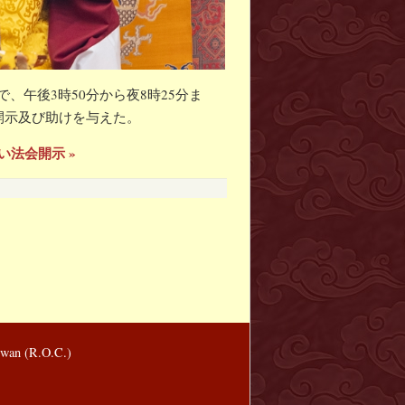
午後3時50分から夜8時25分ま
開示及び助けを与えた。
い法会開示 »
wan (R.O.C.)