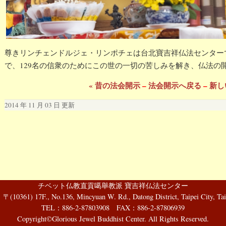
尊きリンチェンドルジェ・リンポチェは台北寶吉祥仏法センターで、
で、129名の信衆のためにこの世の一切の苦しみを解き、仏法の
« 昔の法会開示
–
法会開示へ戻る
–
新し
2014 年 11 月 03 日 更新
チベット仏教直貢噶舉教派 寶吉祥仏法センター
61) 17F., No.136, Mincyuan W. Rd., Datong District, Taipei City, Tai
TEL：886-2-87803908 FAX：886-2-87806939
Copyright©Glorious Jewel Buddhist Center. All Rights Reserved.