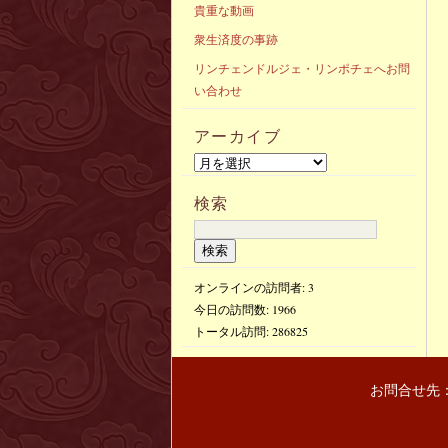
貴重な動画
衆生済度の事跡
リンチェンドルジェ・リンポチェへお問
い合わせ
アーカイブ
検索
オンラインの訪問者: 3
今日の訪問数:
1966
トータル訪問:
286825
お問合せ先：〒(103