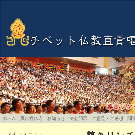
ホーム
寶吉祥仏寺
お知らせ
法会開示
ご意見・ご感想
関
メインメニュー