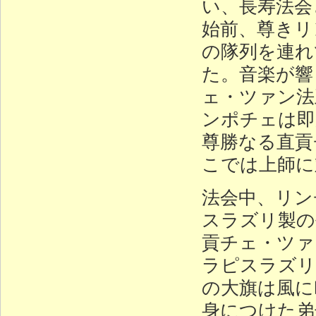
い、長寿法会
始前、尊きリ
の隊列を連れ
た。音楽が響
ェ・ツァン法
ンポチェは即
尊勝なる直貢
こでは上師に
法会中、リン
スラズリ製の
貢チェ・ツァ
ラピスラズリ
の大旗は風に
身につけた弟