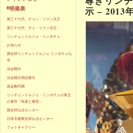
尊きリン
示 – 2013
声明発表
第三十六代 チョン・ツァン法王
第三十七代 チェ・ツァン法王
リンチェンドルジェ・リンポチェ
お知らせ
寶吉祥リンチェンドルジェ·リンポチェ仏
寺
法会開示
法会開示用語索引
喜金剛円満
リンチェンドルジェ・リンポチェの珠玉
の著作『快楽と痛苦』
寶吉祥仏法センター
日本京都寶吉祥仏法センター
フォトギャラリー