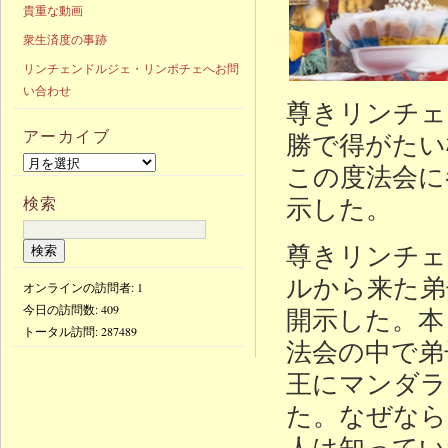
貴重な動画
衆生済度の事跡
リンチェンドルジェ・リンポチェへお問
い合わせ
尊きリンチェ
アーカイブ
勝で得がたい
この度法会に
示した。
検索
尊きリンチェ
ルから来た弟
オンラインの訪問者: 1
今日の訪問数:
409
開示した。本
トータル訪問:
287489
法会の中で弟
王にマンダラ
た。なぜなら
人は知ってい