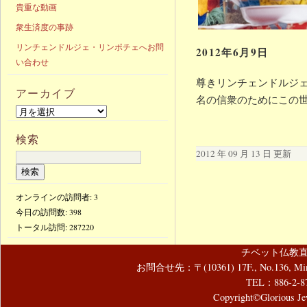
貴重な動画
衆生済度の事跡
リンチェンドルジェ・リンポチェへお問
2012年6月9日
い合わせ
尊きリンチェンドルジェ
アーカイブ
名の信衆のためにこの
検索
2012 年 09 月 13 日 更新
オンラインの訪問者: 3
今日の訪問数:
398
トータル訪問:
287220
チベット仏教直
お問合せ先：〒(10361) 17F., No.136, Mincyuan
TEL：886-2-8
Copyright©Glorious Jew