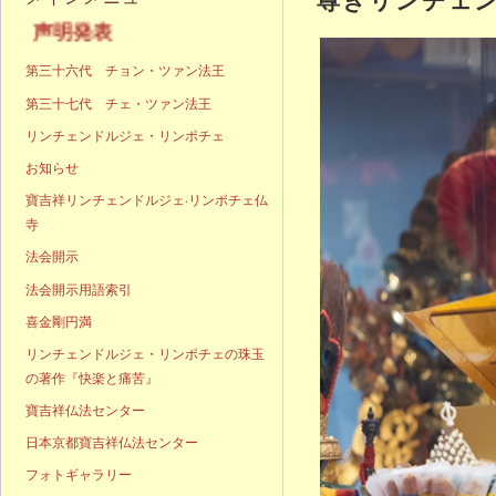
明発表
第三十六代 チョン・ツァン法王
第三十七代 チェ・ツァン法王
リンチェンドルジェ・リンポチェ
お知らせ
寶吉祥リンチェンドルジェ·リンポチェ仏
寺
法会開示
法会開示用語索引
喜金剛円満
リンチェンドルジェ・リンポチェの珠玉
の著作『快楽と痛苦』
寶吉祥仏法センター
日本京都寶吉祥仏法センター
フォトギャラリー