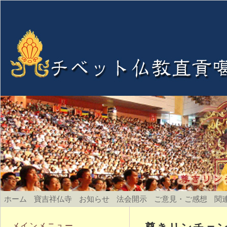
ホーム
寶吉祥仏寺
お知らせ
法会開示
ご意見・ご感想
関
尊きリンチェ
メインメニュー