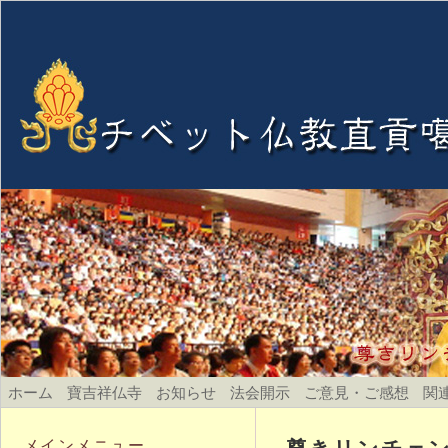
ホーム
寶吉祥仏寺
お知らせ
法会開示
ご意見・ご感想
関
尊きリンチェ
メインメニュー