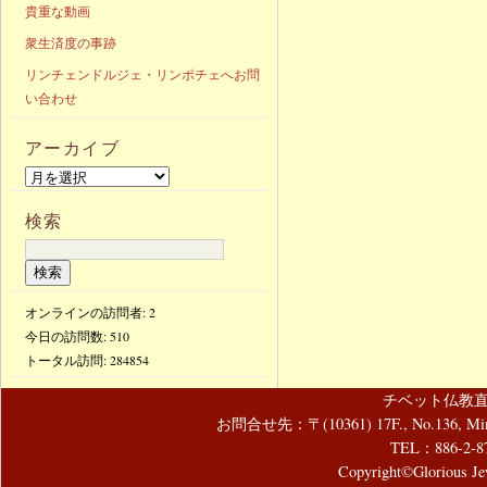
貴重な動画
衆生済度の事跡
リンチェンドルジェ・リンポチェへお問
い合わせ
アーカイブ
検索
オンラインの訪問者: 2
今日の訪問数:
510
トータル訪問:
284854
チベット仏教直
お問合せ先：〒(10361) 17F., No.136, Mincyuan
TEL：886-2-8
Copyright©Glorious Jew