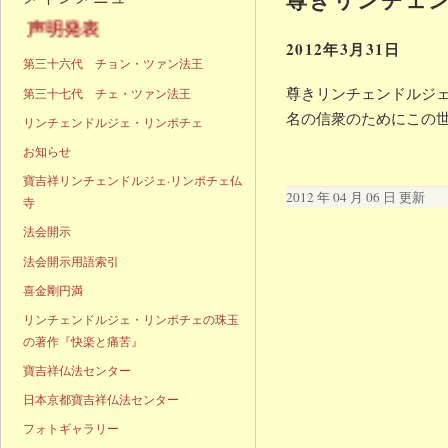
明発表
2012年3月31日
第三十六代 チョン・ツァン法王
尊きリンチェンドルジェ
第三十七代 チェ・ツァン法王
名の信衆のためにこの
リンチェンドルジェ・リンポチェ
お知らせ
寶吉祥リンチェンドルジェ·リンポチェ仏
2012 年 04 月 06 日 更新
寺
法会開示
法会開示用語索引
喜金剛円満
リンチェンドルジェ・リンポチェの珠玉
の著作『快楽と痛苦』
寶吉祥仏法センター
日本京都寶吉祥仏法センター
フォトギャラリー