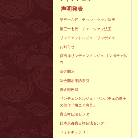
声明発
第三十六代 チョン・ツァン法王
第三十七代 チェ・ツァン法王
リンチェンドルジェ・リンポチェ
お知らせ
寶吉祥リンチェンドルジェ·リンポチェ仏
寺
法会開示
法会開示用語索引
喜金剛円満
リンチェンドルジェ・リンポチェの珠玉
の著作『快楽と痛苦』
寶吉祥仏法センター
日本京都寶吉祥仏法センター
フォトギャラリー