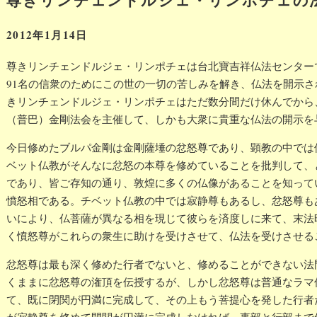
表
2012年1月14日
尊きリンチェンドルジェ・リンポチェは台北寶吉祥仏法センターで
91名の信衆のためにこの世の一切の苦しみを解き、仏法を開示
きリンチェンドルジェ・リンポチェはただ数分間だけ休んでから
（普巴）金剛法会を主催して、しかも大衆に貴重な仏法の開示を
今日修めたブルパ金剛は金剛薩埵の忿怒尊であり、顕教の中では
ベット仏教がそんなに忿怒の本尊を修めていることを批判して、
であり、皆ご存知の通り、敦煌に多くの仏像があることを知って
憤怒相である。チベット仏教の中では寂静尊もあるし、忿怒尊も
いにより、仏菩薩が異なる相を現じて彼らを済度しに来て、末法
く憤怒尊がこれらの衆生に助けを受けさせて、仏法を受けさせる
忿怒尊は最も深く修めた行者でないと、修めることができない法
くままに忿怒尊の潅頂を伝授するが、しかし忿怒尊は普通なラマ
て、既に閉関が円満に完成して、その上もう菩提心を発した行者