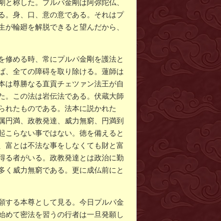
剛と称した。プルパ金剛は阿弥陀仏、
る。身、口、意の意である。それはプ
生が輪廻を解脱できると望んだから、
を修める時、常にプルパ金剛を護法と
ば、全ての障碍を取り除ける。蓮師は
本は尊勝なる直貢チェツァン法王が自
た。この法は岩伝法である。伏蔵大師
られたものである。法本に説かれた
属円満、政教発達、威力無窮、円満到
起こらない事ではない。徳を備えると
、富とは不法な事をしなくても財と富
得る者がいる。政教発達とは政治に勤
多く威力無窮である。更に成仏前にと
願する本尊として見る。今日プルパ金
始めて密法を習うの行者は一旦発願し