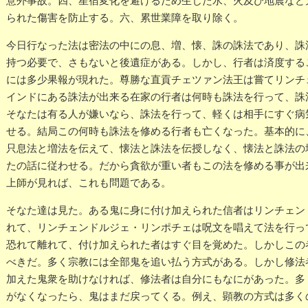
意外事故。四、星宿変化を避けるため生じた水、火及び地震など
られた傷害を防止する。六、累世業障を取り除く。
今日行なった法は密法の中にの息、増、懐、誅の誅法であり、誅
持つ必要で、さもないと後遺症がある。しかし、行者は済度する
には多少果報が現れた。尊勝な直貢チェツァン法王は嘗てリンチ
インドにある誅法が出来る在家の行者は何時も誅法を行って、誅
そなたは有る人が嫌いなら、誅法を行って、軽くは相手にすぐ病
せる。結局この何時も誅法を修める行者も亡くなった。基本的に
只息法と増法を伝えて、懐法と誅法を伝授しなく、懐法と誅法の
たの話に従わせる。だから貪欲が重い者もこの法を修める事が出
上師が見れば、これも問題である。
そなた達は見た。ある鬼に身に付け加えられた信者はリンチェン
れて、リンチェンドルジェ・リンポチェは呪文を唱えて法を行っ
恐れて離れて、付け加えられた者はすぐ目を覚めた。しかしこの
べきだ。多く宗教には全部鬼を追い払う方式がある。しかし修法
加えた鬼衆を助けなければ、修法者は自分にもなにがあった。多
がなくなったら、鬼はまだ戻ってくる。例え、顕教の方式は多く