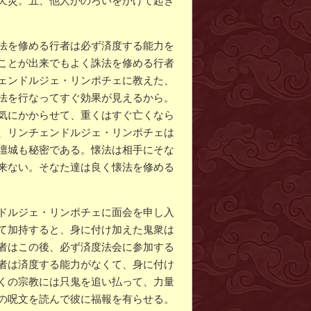
天災。五、他人がのろいをかけて起き
法を修める行者は必ず済度する能力を
ことが出来でもよく誅法を修める行者
ェンドルジェ・リンポチェに教えた、
法を行なってすぐ効果が見えるから。
気にかからせて、重くはすぐ亡くなら
、リンチェンドルジェ・リンポチェは
壇城も秘密である。懐法は相手にそな
来ない。そなた達は良く懐法を修める
ドルジェ・リンポチェに面会を申し入
て加持すると、身に付け加えた鬼衆は
者はこの後、必ず済度法会に参加する
者は済度する能力がなくて、身に付け
くの宗教には只鬼を追い払って、力量
の呪文を読んで彼に福報を有らせる。