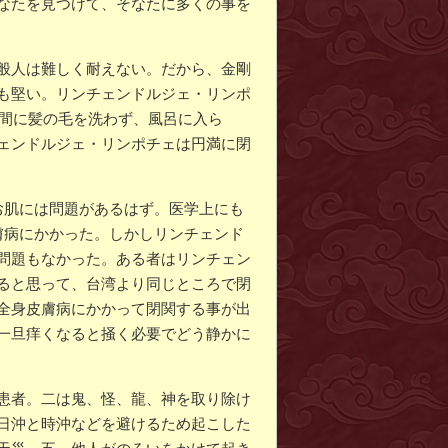
なたを見つけて、そなたに多くの事を
般人は難しく耐えない。だから、金剛
も堅い。リンチェンドルジェ・リンポ
の間に髪の毛を洗わず、風呂に入ら
ェンドルジェ・リンポチェは円満に閉
お肌には問題があるはず。医学上にも
膚病にかかった。しかしリンチェンド
問題もなかった。ある者はリンチェン
ると思って、台湾より同じところで閉
全身皮膚病にかかって閉関する事が出
一旦痒くなると掻く必要でどう静かに
患者。二は鬼、怪、龍、神を取り除け
日沖と時沖などを避けるため起こした