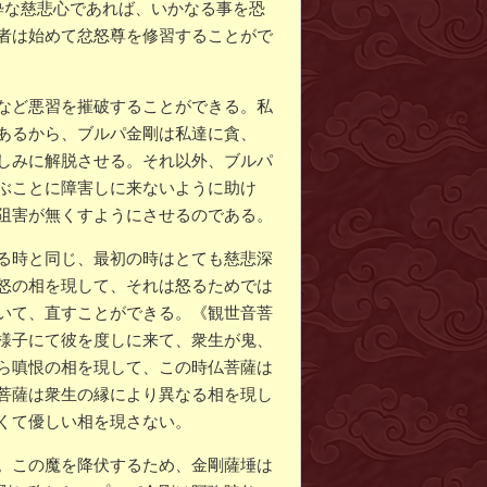
粋な慈悲心であれば、いかなる事を恐
者は始めて忿怒尊を修習することがで
など悪習を摧破することができる。私
あるから、ブルパ金剛は私達に貪、
しみに解脱させる。それ以外、ブルパ
ぶことに障害しに来ないように助け
阻害が無くすようにさせるのである。
る時と同じ、最初の時はとても慈悲深
怒の相を現して、それは怒るためでは
いて、直すことができる。《観世音菩
様子にて彼を度しに来て、衆生が鬼、
ら嗔恨の相を現して、この時仏菩薩は
菩薩は衆生の縁により異なる相を現し
くて優しい相を現さない。
。この魔を降伏するため、金剛薩埵は