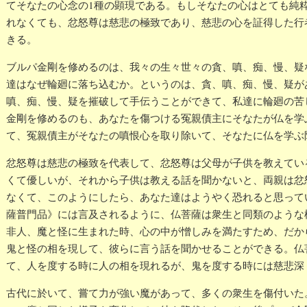
てそなたの心念の1種の顕現である。もしそなたの心はとても純
れなくても、忿怒尊は慈悲の極致であり、慈悲の心を証得した行
きる。
ブルパ金剛を修めるのは、我々の生々世々の貪、嗔、痴、慢、疑
達はなぜ輪廻に落ち込むか。というのは、貪、嗔、痴、慢、疑が
嗔、痴、慢、疑を摧破して手伝うことができて、私達に輪廻の苦
金剛を修めるのも、あなたを傷つける冤親債主にそなたが仏を学
て、冤親債主がそなたの嗔恨心を取り除いて、そなたに仏を学ぶ
忿怒尊は慈悲の極致を代表して、忿怒尊は父母が子供を教えてい
くて優しいが、それから子供は教える話を聞かないと、両親は忿
なくて、このようにしたら、あなた達はようやく恐れると思って
薩普門品》には言及されるように、仏菩薩は衆生と同類のような
非人、魔と怪に生まれた時、心の中が憎しみを満たすため、だか
鬼と怪の相を現して、彼らに言う話を聞かせることができる。仏
て、人を度する時に人の相を現れるが、鬼を度する時には慈悲深
古代に於いて、嘗て力が強い魔があって、多くの衆生を傷付いた