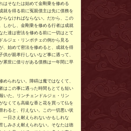
れはそなたは始めて金剛乗を修める
成就を得る前に冤親債主は先に債務を
からなければならない。だから、この
。しかし、金剛乗を修める行者は成就
なた達は密法を修める前に一切はとて
ドルジェ・リンポチェの例から見る
が、始めて密法を修めると、成就を得
子供が親孝行しないなど事に遇って、
が累世に借りがある債務は一年間に早
修められない。障碍は魔ではなくて、
者はこの事に遇った時間もとても短い
に報いた。リンチェンドルジェ・リン
がなくても高級な香と花を買って仏を
替わると、行えない。この一切悪い状
、一日さえ耐えられないかもしれな
苦しみさえ耐えられない。そなたは徳