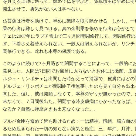
を具える上師に遇って、始めて仏を学ぶと、冤親債主は早めにそ
発生させて、勇気がない人は学べない。
仏菩薩は行者を助けて、早めに業障を取り除かせる。しかし、一
乗の行者は難しく見つける。真の金剛乗を修める行者は心がとて
チェは2007年にラプチ雪山で三ヶ月間閉関修行して、閉関修行
ず、下着さえ着替えられない。一般人は耐えられないが、リンチ
関修行できる。此れも本尊の保護である。
このように続けて3ヶ月過ぎて閉関することによって、一般的に
発見した、人間は7日間でお風呂に入らないとお体には黴菌、皮
ルジェ・リンポチェは出関した時かえって清潔で、皮膚にはどの
ドルジェ・リンポチェが閉関終了後無事したのを見て自分も出来
関した。但し、彼は発願しなくて、本尊の守りが無かったので、
来なくて、７日間後出た。閉関する時皮膚病にかかったならば、
なるか？自然に禅座さえも出来なくなった。、
プルパ金剛を修めて皆を助けるため：一は精神、情緒、脳方面の
るため起きられた一切の知らない病気と癌症。三、年沖、月沖、