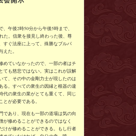
、午後2時50分から午後5時まで、
された。信衆を接見し終わった後、尊
、すぐ法座に上って、殊勝なブルパ
与えた。
修めていなかったので、一部の者はチ
とても慈悲ではない。実はこれが誤解
いて、その中の金剛力士が現したのは
ある。すべての衆生の因縁と根器の違
時代の衆生の業がとても重くて、同じ
ことが必要である。
門であり、現在も一部の道場は気の向
僧が修めることができるのではなく
だけが修めることができる。もし行者