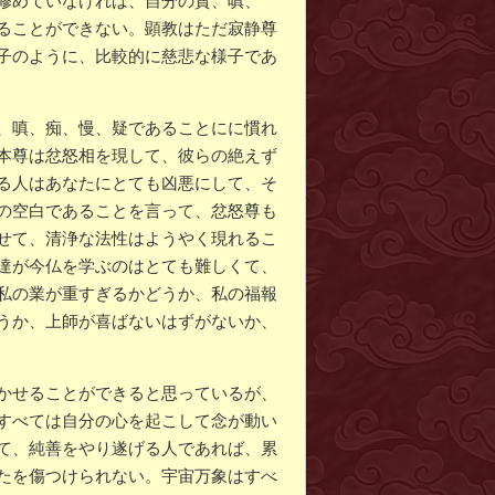
修めていなければ、自分の貪、嗔、
ることができない。顕教はただ寂静尊
子のように、比較的に慈悲な様子であ
、嗔、痴、慢、疑であることにに慣れ
本尊は忿怒相を現して、彼らの絶えず
る人はあなたにとても凶悪にして、そ
の空白であることを言って、忿怒尊も
せて、清浄な法性はようやく現れるこ
達が今仏を学ぶのはとても難しくて、
私の業が重すぎるかどうか、私の福報
うか、上師が喜ばないはずがないか、
かせることができると思っているが、
すべては自分の心を起こして念が動い
て、純善をやり遂げる人であれば、累
たを傷つけられない。宇宙万象はすべ