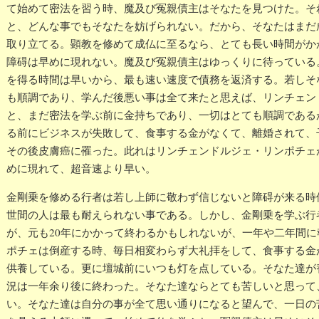
て始めて密法を習う時、魔及び冤親債主はそなたを見つけた。そ
と、どんな事でもそなたを妨げられない。だから、そなたはまだ
取り立てる。顕教を修めて成仏に至るなら、とても長い時間がか
障碍は早めに現れない。魔及び冤親債主はゆっくりに待っている
を得る時間は早いから、最も速い速度で債務を返済する。若しそ
も順調であり、学んだ後悪い事は全て来たと思えば、リンチェン
と、まだ密法を学ぶ前に金持ちであり、一切はとても順調である
る前にビジネスが失敗して、食事する金がなくて、離婚されて、
その後皮膚癌に罹った。此れはリンチェンドルジェ・リンポチェ
めに現れて、超音速より早い。
金剛乗を修める行者は若し上師に敬わず信じないと障碍が来る時
世間の人は最も耐えられない事である。しかし、金剛乗を学ぶ行
が、元も20年にかかって終わるかもしれないが、一年や二年間
ポチェは倒産する時、毎日相変わらず大礼拝をして、食事する金
供養している。更に壇城前にいつも灯を点している。そなた達が
況は一年余り後に終わった。そなた達ならとても苦しいと思って
い。そなた達は自分の事が全て思い通りになると望んで、一日の