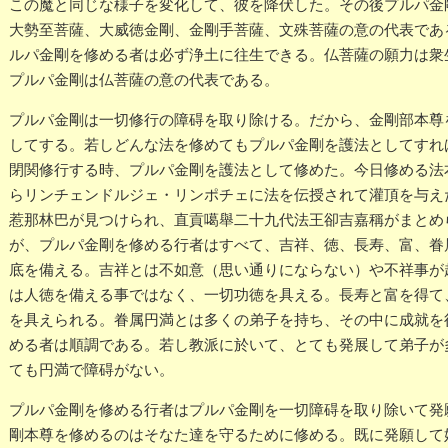
この魔と同じな様子を変化して、彼を降伏した。その後プルパ金
大勢至菩薩、大威徳金剛、金剛手菩薩、文殊菩薩の意の代表であ
ルパ金剛を修める者は必ず浄土に往生できる。仏菩薩の願力は衆
プルパ金剛は仏菩薩の意の代表である。
プルパ金剛は一切修行の障碍を取り除ける。だから、金剛部本尊
してする。若しどんな法を修めてもプルパ金剛を護法としてすれ
閉関修行する時、プルパ金剛を護法として修めた。今日修める法
らリンチェンドルジェ・リンポチェに法を伝授されて灌頂を与え
惹那林巴が見つけられ、直貢噶舉二十九代法王卻吉嘉稱がまとめ
が、プルパ金剛を修める行者はすべて、吉祥、徳、長寿、富、眷
底を備える。吉祥とは不如意（思い通りにならない）や不祥事が
は人徳を備える事ではなく、一切功徳を具える。長寿と富を得て
を具えられる。眷属円満とは多くの弟子を持ち、その中に成就を
める者は順調である。若し教派に於いて、とても発展して弟子が
ても円満で障碍がない。
プルパ金剛を修める行者はプルパ金剛を一切障碍を取り除いて発
剛本尊を修めるのはそなた達を守るために修める。既に発願して