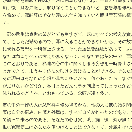
が寂静尊を修めて閉関が円満に完成しなければ、事部と行部まで
痴、慢、疑を屈服し、取り除くことができないと、忿怒尊を修め
を修めて、寂静尊はそなた達のふだん知っている観世音菩薩の様
る。
一部の衆生は累世の業がとても重すぎで、既にすべての考えが貪
て、もしただ勧めるので、耳に入ることができないから、その故
に現れる妄想を一時停止させる。そなた達は皆経験があって、あ
なたは急にすべての考えが無くなって、そなた達は脳の中で一面
このとおりである。私達の心の中に降りしきる妄想を一時停止さ
とができて、ようやく仏法の助けを受けることができる。そなた
その理由はそなたの妄想が非常に多いから、何かあったら、すぐ
が足りないかどうか、私はまたどんな事を間違ってしまったかど
叱られるかどうか、とおもっている。念頭が凄く多い。
市の中の一部の人は忿怒尊を修め得てから、他の人に彼の話を聞
実は自分の悩み、内魔と外魔は、すべて自分が作ったのであり、
て誘って来るのである。そなたの心は貪、嗔、痴、慢、疑が無く
世の冤親債主はあなたを傷つけることはできなくて、外魔もそな