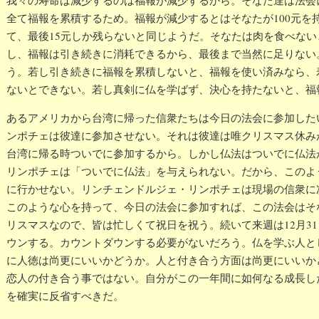
我々の寿命は減少するのは福報が減少するから。そなた達は法会
全て福報を累積するため。福報が減少するとはそなたが100元を
て、最後15元しか残らないと同じようだ。そなたは肉を食べない
し、福報は引き続きに消耗できるから、最後まで当然に足りない
う。若し引き続きに福報を累積しないと、福報を使い済みなら、
ないとできない。若し真剣に仏を学ばず、決心を持たないと、福
あるアメリカから台湾に帰った信衆たちは今日の法会に参加した
ンポチェは彼達に参加させない。それは彼達は唯クリスマス休み
台湾に帰る時ついでに参加するから。しかし仏法はついでに仏法
リンポチェは「ついでに仏法」を与えられない。だから、このよ
に行かせない。リンチェンドルジェ・リンポチェは現場の信衆に
このような心を持って、今日の法会に参加すれば、この法会はそ
リスマスなので、皆は忙しくて祝日を祝う。続いて来週は12月3
ウンする。カウントダウンする必要がないだろう。仏を学ぶ人と
に人徳は尚更にいいかどうか。人と付き合う方面は尚更にいいか
恋人の付き合う事ではない。自分がこの一年間に如何なる成長し
を確実に反省すべきだ。