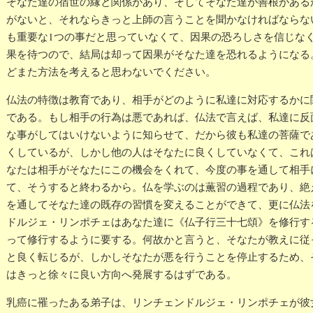
そなた達の宿世の縁と関係があり、そしてそなた達が善根がある
がないと、それならきっと上師の言うことを聞かなければならな
も重要な1つの事だと思っていなくて、因果の恐ろしさを信じな
果を待つので、結局は却って因果がそなた達を恐れるようになる
どまた方法を考えると思わないでください。
仏法の特徴は教育であり、相手がどのように私達に対応するかに
である。もし相手の行為は悪であれば、仏法で言えば、私達に反
な事がしてはいけないように知らせて、だから彼も私達の菩薩で
くしているが、しかし他の人はそなたに良くしていなくて、これ
なたは相手がそなたにこの機会をくれて、今度の事を通して相手
て、そうすると終わるから。仏を学ぶのは薫習の過程であり、絶
を通してそなた達の既存の習慣を変えることができて、更に仏法
ドルジェ・リンポチェはあなた達に《仏子行三十七頌》を修行す
って修行するように要する。何故かと言うと、そなたが教えに従
と良く転じるが、しかしそなたが悪を行うことを停止するため、
はきっと徐々に良い方向へ発展するはずである。
乳癌に罹ったある弟子は、リンチェンドルジェ・リンポチェが彼