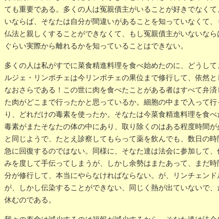
ても重要である。多くの人は冤親債主がいることが好きでなくて
いならば、そなたは自分が間違いがあることを知っていなくて、
仏法と親しくすることができなくて、もし冤親債主がいないなら
ぐらい実際から離れるかを知っていることはできない。
多くの人は私がすでに菜食精進料理を食べ始めたのに、どうして
ルジェ・リンポチェは今リンポチェの果位まで修行して、依然と
なおさらである！この世に肉を食べたことがある者はすべて弁済
た肉がどこまで行ったかと思っているか。細胞の中まで入って行
り、どれだけの毒素を使ったか。そなたは今菜食精進料理を食べ
毒素がまたそなたの体の中にあり、取り除くのはある程度時間が
と同じようで、たとえ診察してもらって薬を飲んでも、数日の時
急に回復するのではない。同様に、そなた達は法会に参加して、
みを度して手伝ってしまうが、しかし余勢はまたあって、まだ時
分が修行して、本当にやらなければならない。が、リンチェンド
が、しかし伝染することができない、同じく熱が出ていないで、
休むのである。