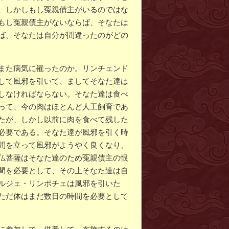
、しかしもし冤親債主がいるのではな
もし冤親債主がないならば、そなたは
ば、そなたは自分が間違ったのがどの
また病気に罹ったのか。リンチェンド
して風邪を引いて、ましてそなた達は
しなければならない。そなた達は食べ
って、今の肉はほとんど人工飼育であ
たが、しかし以前に肉を食べて残した
必要である。そなた達が風邪を引く時
間を立って風邪がようやく良くなり、
仏菩薩はそなた達のため冤親債主の恨
間を必要として、その上そなた達は自
ルジェ・リンポチェは風邪を引いた
ただ体はまだ数日の時間を必要として