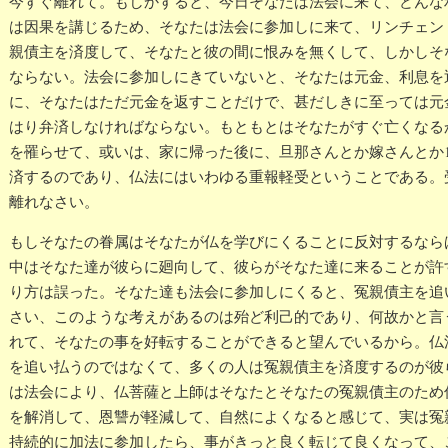
今すぐ離れて。もしかすると、今日そなたは法会に来て、どんな
は因果を講じるため、そなたは法会に参加しに来て、リンチェン
親債主を済度して、そなたと彼の間に恨みを無くして、しかしそ
ならない。法会に参加しにきていないと、そなたは元金、利息を
に、そなたはただ元金を返すことだけで、甚だしきに至っては元
はり弁済しなければならない。もともとはそなたがすぐ亡くなる
を罹らせて、或いは、家に帰った後に、旦那さんとか嫁さんとか
済するのであり、仏法にはいわゆる重報軽受ということである。
離れなさい。
もしそなたの眷属はそなたが仏を学びにくることに反対するなら
中はそなた達が彼らに廻向して、彼らがそなた達に来ることが許
り方は誤った。そなた達も法会に参加しにくると、冤親債主を追
さい、このような考えがあるのは殆ど利己的であり、何故かと言
れて、そなたの事を好転することができると望んでいるから。仏
を追い払うのではなくて、多くの人は冤親債主を済度するのが彼
は法会により、仏菩薩と上師はそなたとそなたの冤親債主のため
を解消して、恩讐が軽減して、自然によくなると感じて、実は冤
持続的に加法に参加したら、事がきっと良く転じて良くなって、