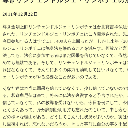
表
2011年12月22日
尊き金剛上師リンチェンドルジェ・リンポチェは台北寶吉祥仏法
された。リンチェンドルジェ・リンポチェはこう開示された。先
今日参加する人はすでに1，400人を上回ったが、しかし来年（2
ルジェ・リンポチェは施身法を修めることを減らす。何故かと言
法しても、法会に参加する者はまだ因果を信じていなくて、依然
めても無駄である。そして、リンチェンドルジェ・リンポチェは
ればならなくて、そんなに多くの体力を消耗してはいけなくて、
ェ・リンポチェがやる必要なことが多いのである。
そなた達は本当に因果を信じていなくて、少し信じていないので
る。釈迦牟尼仏は嘗て、将来に仏法が衰微すると予言されたが、
信じていなくて、仏の教導を受けないから。今日を例にして、今
たくさんあって、身分識別証明を持ち忘れたのもいて、申し込む
どの様々な理由がある。どうしてこんなに状況が多いのか。実は
し重視すれば、忘れないだろうか。きっと事前に自分の事を手配