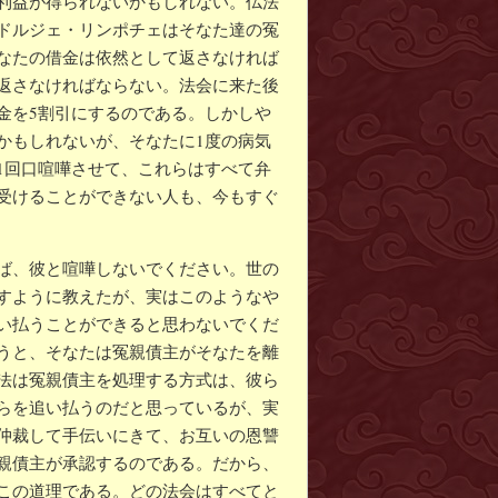
利益が得られないかもしれない。仏法
ドルジェ・リンポチェはそなた達の冤
なたの借金は依然として返さなければ
返さなければならない。法会に来た後
金を5割引にするのである。しかしや
かもしれないが、そなたに1度の病気
1回口喧嘩させて、これらはすべて弁
受けることができない人も、今もすぐ
ば、彼と喧嘩しないでください。世の
すように教えたが、実はこのようなや
い払うことができると思わないでくだ
うと、そなたは冤親債主がそなたを離
法は冤親債主を処理する方式は、彼ら
らを追い払うのだと思っているが、実
仲裁して手伝いにきて、お互いの恩讐
親債主が承認するのである。だから、
この道理である。どの法会はすべてと