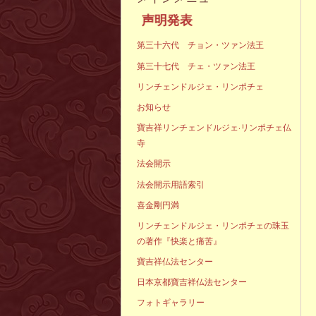
声明発
第三十六代 チョン・ツァン法王
第三十七代 チェ・ツァン法王
リンチェンドルジェ・リンポチェ
お知らせ
寶吉祥リンチェンドルジェ·リンポチェ仏
寺
法会開示
法会開示用語索引
喜金剛円満
リンチェンドルジェ・リンポチェの珠玉
の著作『快楽と痛苦』
寶吉祥仏法センター
日本京都寶吉祥仏法センター
フォトギャラリー