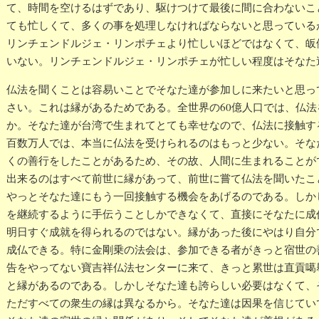
て、時間を空けるはずであり、駆けつけて最後に間に合わないこ
ても忙しくて、多くの事を処理しなければならないと思っている
リンチェンドルジェ・リンポチェより忙しいほどではなくて、皈
いない。リンチェンドルジェ・リンポチェが忙しい程度はそなた
仏法を聞くことは容易いことでそなた達が参加しに来たいと思っ
さい。これは縁があるためである。全世界の60億人口では、仏
か。そなた達が台湾で生まれてとても幸せなので、仏法に接触す
百数万人では、本当に仏法を受けられるのはもっと少ない。そな
くの善行をしたことがあるため、その故、人間に生まれることが
出来るのはすべて前世に縁があって、前世に嘗て仏法を聞いたこ
やっとそなた達にもう一回接触する機会をあげるのである。しか
を継続するように手伝うことしかできなくて、直接にそなたに成
明日すぐ成就を得られるのではない。縁があった後にやはり自分
成仏できる。特に金剛乗の法会は、参加できる者がきっと宿世の
告をやってない寶吉祥仏法センターに来て、きっと累世は直貢噶
と縁があるのである。しかしそなた達も誇らしい必要はなくて、
ただすべての衆生の縁は異なるから。そなた達は因果を信じてい