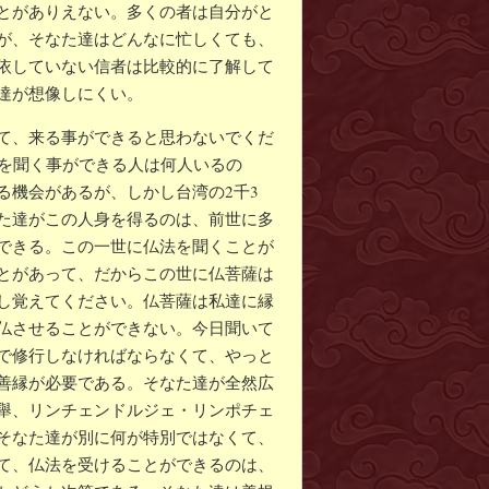
とがありえない。多くの者は自分がと
が、そなた達はどんなに忙しくても、
依していない信者は比較的に了解して
達が想像しにくい。
て、来る事ができると思わないでくだ
法を聞く事ができる人は何人いるの
る機会があるが、しかし台湾の2千3
た達がこの人身を得るのは、前世に多
できる。この一世に仏法を聞くことが
とがあって、だからこの世に仏菩薩は
し覚えてください。仏菩薩は私達に縁
仏させることができない。今日聞いて
で修行しなければならなくて、やっと
善縁が必要である。そなた達が全然広
舉、リンチェンドルジェ・リンポチェ
そなた達が別に何が特別ではなくて、
て、仏法を受けることができるのは、