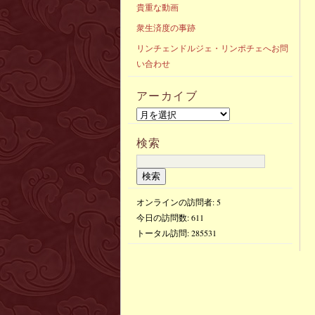
貴重な動画
衆生済度の事跡
リンチェンドルジェ・リンポチェへお問
い合わせ
アーカイブ
検索
オンラインの訪問者: 5
今日の訪問数:
611
トータル訪問:
285531