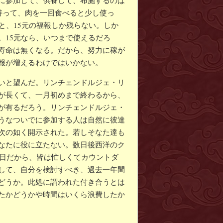
に参加して、供養して、布施するのは
持って、肉を一回食べると少し使っ
と、15元の福報しか残らない。しか
。15元なら、いつまで使えるだろ
寿命は無くなる。だから、努力に稼が
報が増えるわけではいかない。
いと望んだ。リンチェンドルジェ・リ
が長くて、一月初めまで終わるから、
が有るだろう。リンチェンドルジェ・
うなついでに参加する人は自然に彼達
次の如く開示された。若しそなた達も
なたに役に立たない。数日後西洋のク
1日だから、皆は忙しくてカウントダ
して、自分を検討すべき、過去一年間
どうか。此処に謂われた付き合うとは
たかどうかや時間はいくら浪費したか