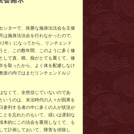
センターで、殊勝な施身法法会を主催
月は施身法法会を行わなかったので、
012年）になってから、リンチェンド
うと、この数年間、このように多く修
として貪、嗔、痴がとても重くて、修
年を取ったから、よく体を配慮しなけ
教派の内ではまだリンチェンドルジ
はなくて、全然信じていないのであ
というのは、末法時代の人々が因果を
日参列する者の中に多くの人が状況が
ことを忘れたのもいて、或いは遅刻な
根本的にこの法会を重視しなくて、も
して計画しておいて、障害を排除し