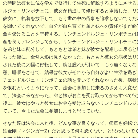
の時間は彼女に仏を学んで修行して生死に解脱するようにさせる
ルジェ・リンポチェに、彼女が精進して修行すると承諾した。リ
彼女に、執着を放下して、もう世の中の俗事を追求しないでくだ
を聞いてくれないで、自分が自ら育てた弟と妹への責任がまだ終
金を儲けることを堅持する。リンチェンドルジェ・リンポチェは
産を良くアレンジしてから、リンチェンドルジェ・リンポチェに
を弟と妹に配分して、もともとは弟と妹が彼女を配慮しに戻ると
らった後に、全然人影は見えなかった。もともと彼女の病状はリ
された後に大幅に好転して、腕は腫れが引いて、もう痛くなくな
憩、睡眠をさせて、結果は彼女がそれから自分がよい生活を過ぎ
チェンドルジェ・リンポチェの話を聞いてくれなかった後、病状
を恨むというようになって、法会に参加しに来るのさえも大変だ
て、法会に来なかった。弟と妹がお金を受け取ってからすべて彼
後に、彼女はやっと彼女にお金を受け取らないリンチェンドルジ
ていて、今また法会に参加しようと思っていた。
そなた達は法会に来た後、どんな事が良くなって、病気も好転で
鉄金剛（マジンガーZ）だと思って何も恐くない、と思わないで