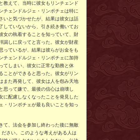
と教えて、当時に彼女もリンチェンド
ンチェンドルジェ・リンポチェは特に
さいと気づかせたが、結果は彼女は話
了していないから、引き続き働いてお
彼女の執着することを知っていて、財
拝謁しに戻ってと言った。彼女が財産
思っているが、結果は彼らがお金をも
ンチェンドルジェ・リンポチェに加持
ってしまい、彼女に正常な勤務と休
ることができると思った。彼女がリン
はまた再発して、彼女は人を怨み天地
と思って嫌で、最後の信心は崩壊し
女に配慮しなくなったことを発見した
ェ・リンポチェが最も良いことを知っ
きて、法会を参加し終わった後に無敵
ください。このような考えがある人は