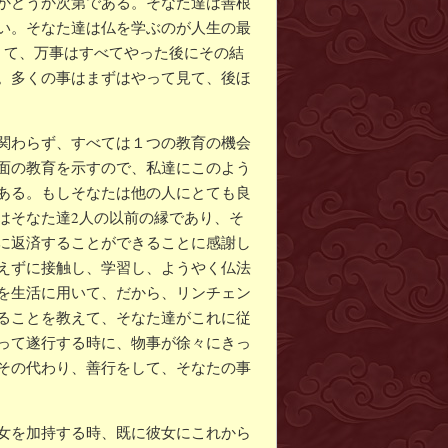
かどうか次第である。そなた達は善根
い。そなた達は仏を学ぶのが人生の最
くて、万事はすべてやった後にその結
。多くの事はまずはやって見て、後ほ
関わらず、すべては１つの教育の機会
面の教育を示すので、私達にこのよう
ある。もしそなたは他の人にとても良
はそなた達2人の以前の縁であり、そ
に返済することができることに感謝し
えずに接触し、学習し、ようやく仏法
を生活に用いて、だから、リンチェン
ることを教えて、そなた達がこれに従
って遂行する時に、物事が徐々にきっ
その代わり、善行をして、そなたの事
女を加持する時、既に彼女にこれから