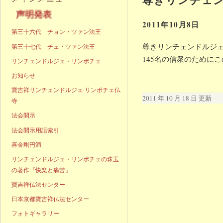
明発表
2011年10月8日
第三十六代 チョン・ツァン法王
尊きリンチェンドルジェ
第三十七代 チェ・ツァン法王
145名の信衆のために
リンチェンドルジェ・リンポチェ
お知らせ
寶吉祥リンチェンドルジェ·リンポチェ仏
2011 年 10 月 18 日 更新
寺
法会開示
法会開示用語索引
喜金剛円満
リンチェンドルジェ・リンポチェの珠玉
の著作『快楽と痛苦』
寶吉祥仏法センター
日本京都寶吉祥仏法センター
フォトギャラリー