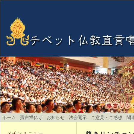
ホーム
寶吉祥仏寺
お知らせ
法会開示
ご意見・ご感想
関
尊きリンチェ
メインメニュー