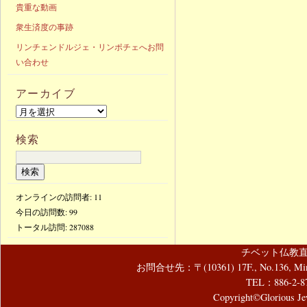
貴重な動画
衆生済度の事跡
リンチェンドルジェ・リンポチェへお問
い合わせ
アーカイブ
検索
オンラインの訪問者: 11
今日の訪問数:
99
トータル訪問:
287088
チベット仏教直
お問合せ先：〒(10361) 17F., No.136, Mincyuan
TEL：886-2-8
Copyright©Glorious Jew