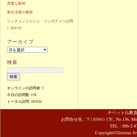
貴重な動画
衆生済度の事跡
リンチェンドルジェ・リンポチェへお問
い合わせ
アーカイブ
検索
オンラインの訪問者: 3
今日の訪問数:
158
トータル訪問:
287624
チベット仏教直
お問合せ先：〒(10361) 17F., No.136, Mincyuan
TEL：886-2-8
Copyright©Glorious Jew