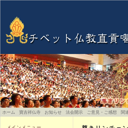
ホーム
寶吉祥仏寺
お知らせ
法会開示
ご意見・ご感想
関
尊きリンチェ
メインメニュー