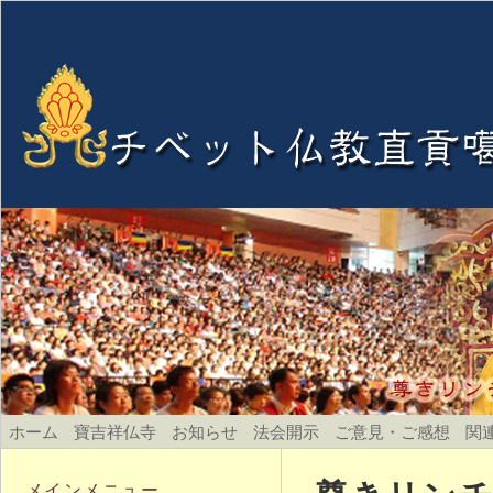
ホーム
寶吉祥仏寺
お知らせ
法会開示
ご意見・ご感想
関
メインメニュー