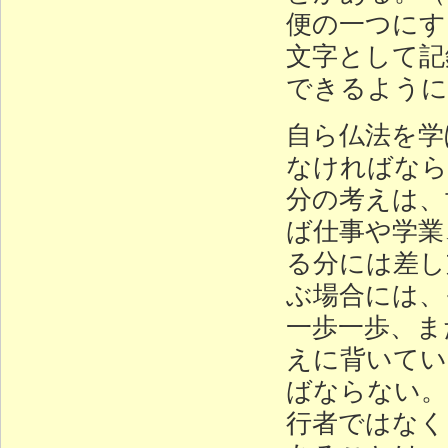
便の一つにす
文字として記
できるよう
自ら仏法を学
なければなら
分の考えは、
ば仕事や学業
る分には差し
ぶ場合には、
一歩一歩、ま
えに背いてい
ばならない。
行者ではなく