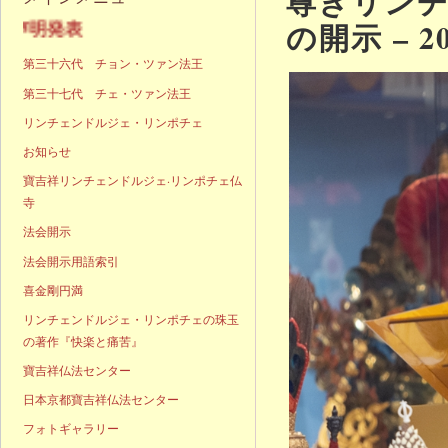
尊きリン
の開示 – 2
声明発表
第三十六代 チョン・ツァン法王
第三十七代 チェ・ツァン法王
リンチェンドルジェ・リンポチェ
お知らせ
寶吉祥リンチェンドルジェ·リンポチェ仏
寺
法会開示
法会開示用語索引
喜金剛円満
リンチェンドルジェ・リンポチェの珠玉
の著作『快楽と痛苦』
寶吉祥仏法センター
日本京都寶吉祥仏法センター
フォトギャラリー