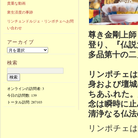
貴重な動画
衆生済度の事跡
リンチェンドルジェ・リンポチェへお問
い合わせ
尊き金剛上師
アーカイブ
登り、『仏説
多品第十の二
検索
リンポチェは
身および壇城
オンラインの訪問者: 3
ちあふれた。
今日の訪問数:
139
念は瞬時に止
トータル訪問:
287103
清浄なる仏法
リンポチェは