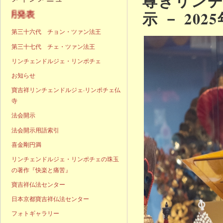
尊きリン
示 － 202
声明発表
第三十六代 チョン・ツァン法王
第三十七代 チェ・ツァン法王
リンチェンドルジェ・リンポチェ
お知らせ
寶吉祥リンチェンドルジェ·リンポチェ仏
寺
法会開示
法会開示用語索引
喜金剛円満
リンチェンドルジェ・リンポチェの珠玉
の著作『快楽と痛苦』
寶吉祥仏法センター
日本京都寶吉祥仏法センター
フォトギャラリー