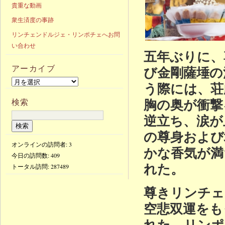
貴重な動画
衆生済度の事跡
リンチェンドルジェ・リンポチェへお問
い合わせ
五年ぶりに、
アーカイブ
び金剛薩埵の
う際には、荘
胸の奥が衝撃
検索
逆立ち、涙が
の尊身および
オンラインの訪問者: 3
かな香気が満
今日の訪問数:
409
れた。
トータル訪問:
287489
尊きリンチェ
空悲双運をも
れた。リンポ