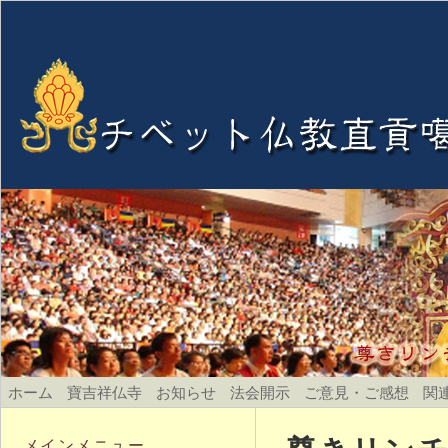
ホーム
寶吉祥仏寺
お知らせ
法会開示
ご意見・ご感想
関
メインメニュー