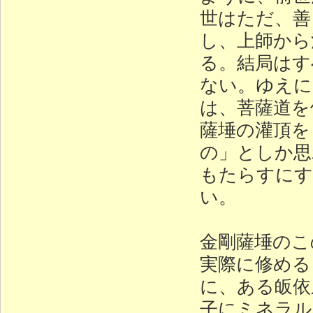
世はただ、善
し、上師から
る。結局はす
ない。ゆえに
は、菩薩道を
薩埵の灌頂を
の」としか思
もたらすにす
い。
金剛薩埵のこ
実際に修める
に、ある皈依
子にミネラル