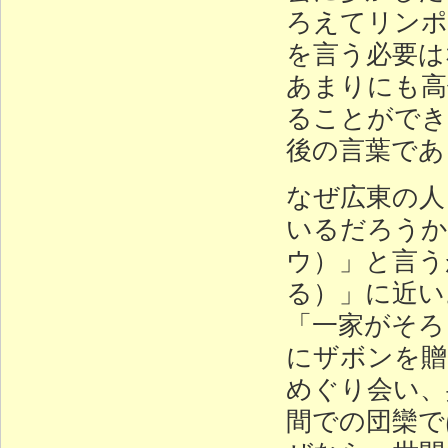
ろえてリンポ
を言う必要は
あまりにも高
ることができ
後の言葉であ
なぜ広東の人
いるだろうか
ウ）」と言う
る）」に近い
「一家がそろ
にザボンを贈
めぐり会い、
間での団欒で