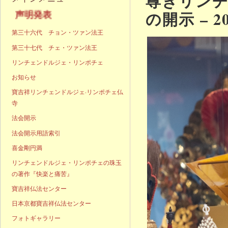
尊きリン
の開示 – 2
明発表
第三十六代 チョン・ツァン法王
第三十七代 チェ・ツァン法王
リンチェンドルジェ・リンポチェ
お知らせ
寶吉祥リンチェンドルジェ·リンポチェ仏
寺
法会開示
法会開示用語索引
喜金剛円満
リンチェンドルジェ・リンポチェの珠玉
の著作『快楽と痛苦』
寶吉祥仏法センター
日本京都寶吉祥仏法センター
フォトギャラリー