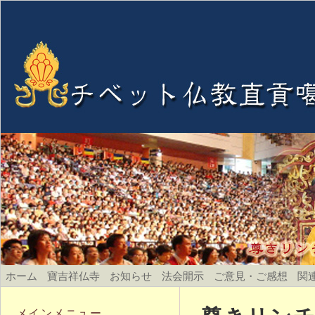
ホーム
寶吉祥仏寺
お知らせ
法会開示
ご意見・ご感想
関
メインメニュー