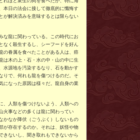
どれほど衆生の肉を食べたか、特に海
、本日の法会に接して徹底的に懺悔す
とが解決済みを意味するとは限らない
みな龍に関わっている。この時代にお
となく殺生するし、シーフードを好ん
龍の眷属を食べたことがある人は、癌
龍は木の上・石・水の中・山の中に生
、水源地を汚染するなり、石を動かす
なりで、何れも龍を傷つけるのだ。そ
気になった原因は様々だ。龍自身の業
に、人類を傷つけないよう、人類への
山火事などの多くは龍に関わってい
なかなか降伏（ごうぶく）しないもの
部が存在するのか。それは、妖怪や物
できないし、聞き取れもできないから