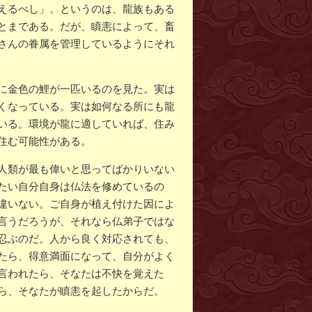
えるべし」。というのは、龍族もある
とまである。だが、瞋恚によって、畜
さんの眷属を管理しているようにそれ
に金色の鯉が一匹いるのを見た。実は
くなっている。実は如何なる所にも龍
いる。環境が龍に適していれば、住み
住む可能性がある。
人類が最も偉いと思ってばかりいない
たい自分自身は仏法を修めているの
違いない。ご自身が植え付けた因によ
言うだろうが、それなら仏弟子ではな
忍ぶのだ。人から良く対応されても、
たら、得意満面になって、自分がよく
言われたら、そなたは不快を覚えた
ら、そなたが瞋恚を起したからだ。