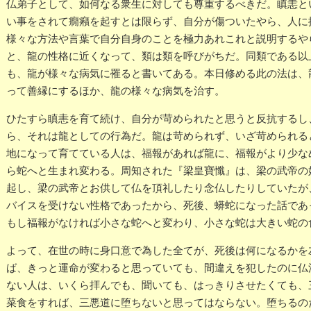
仏弟子として、如何なる衆生に対しても尊重するべきだ。瞋恚と
い事をされて癇癪を起すとは限らず、自分が傷ついたやら、人に
様々な方法や言葉で自分自身のことを極力あれこれと説明するや
と、龍の性格に近くなって、類は類を呼びがちだ。同類である以
も、龍が様々な病気に罹ると書いてある。本日修める此の法は、
って善縁にするほか、龍の様々な病気を治す。
ひたすら瞋恚を育て続け、自分が苛められたと思うと反抗するし
ら、それは龍としての行為だ。龍は苛められず、いざ苛められる
地になって育てている人は、福報があれば龍に、福報がより少な
ら蛇へと生まれ変わる。周知された『梁皇寶懺』は、梁の武帝の
起し、梁の武帝とお供して仏を頂礼したり念仏したりしていたが
バイスを受けない性格であったから、死後、蟒蛇になった話であ
もし福報がなければ小さな蛇へと変わり、小さな蛇は大きい蛇の
よって、在世の時に身口意で為した全てが、死後は何になるかを
ば、きっと運命が変わると思っていても、間違えを犯したのに仏
ない人は、いくら拝んでも、聞いても、はっきりさせたくても、
菜食をすれば、三悪道に堕ちないと思ってはならない。堕ちるの