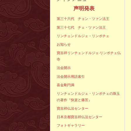
声明発表
第三十六代 チョン・ツァン法王
第三十七代 チェ・ツァン法王
リンチェンドルジェ・リンポチェ
お知らせ
寶吉祥リンチェンドルジェ·リンポチェ仏
寺
法会開示
法会開示用語索引
喜金剛円満
リンチェンドルジェ・リンポチェの珠玉
の著作『快楽と痛苦』
寶吉祥仏法センター
日本京都寶吉祥仏法センター
フォトギャラリー