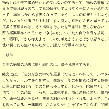
福報とは今生で修め得たものではないのであって、福報の蓄積は
まるで毎月縷々苦労して丸30日働いてようやく手に入った給料
って、30日もかからず無くなってしまう。我々の福報も同じよ
だ。ちょっと供養でもすれば、すぐ膨大な福報が入ると思っては
度多く蓄積すれば、その福報はそなたを三悪道に堕ちさせないこ
西方極楽世界への往生ができるのだ。いったん自分自身を放埓に
う、喧嘩してから考えよう、この先考えよう」とばかり思うと、
使い切ったら無いものだから、謹んで行動すべきだ。
（修法）
衆生の病魔の消去に取り組むのは、獅子吼観音である。
経文には、「自分が定の中で陀羅尼（だらに）を持してトルマを
してから、トルマを布施する。龍衆が一切の有情衆に対する危害
口意三門における一切の苦痛も停止する。しかも、陀羅尼という
切共（ぐ）の悉知（しっち）は成就する。雨は適時に降り、暴雨
で、紛争は終息を見せ、無量の利益が伴うとされる。よって、こ
を握っている。三昧耶戒（さんまやかい）を守っておらず、閉関