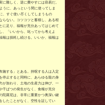
実に難しく、逆に費やすには容易だ。
のように、あっという間に使ってしま
うに、すぐ使い尽くしてしまうもの
ならない。コツコツと蓄積し、ある程
とに足り、福報が充分あってはじめて
し、「いいから、叱ってから考えよ
福報は損耗し続ける。いいか、福報は
布施する」とある。持呪する人は入定
を停止すると同時に、あらゆる龍の身
力が加わり、土地の生産力は伸び、一
や干ばつの発生がなく、食糧が充分
の陀羅尼は、非常に重要かつ奥深い鍵
をしたことがなく、空性を証してい