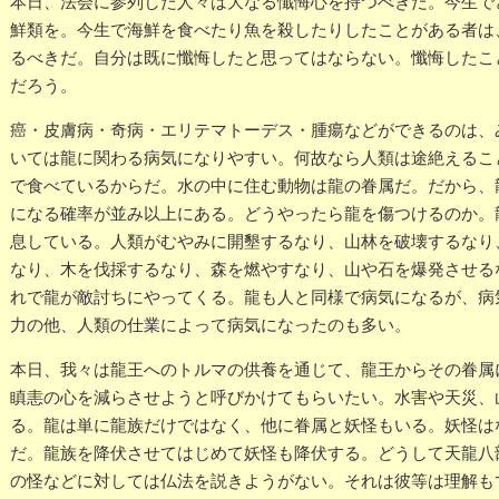
本日、法会に参列した人々は大なる懺悔心を持つべきだ。今生で
鮮類を。今生で海鮮を食べたり魚を殺したりしたことがある者は
るべきだ。自分は既に懺悔したと思ってはならない。懺悔したこ
だろう。
癌・皮膚病・奇病・エリテマトーデス・腫瘍などができるのは、
いては龍に関わる病気になりやすい。何故なら人類は途絶えるこ
で食べているからだ。水の中に住む動物は龍の眷属だ。だから、
になる確率が並み以上にある。どうやったら龍を傷つけるのか。
息している。人類がむやみに開墾するなり、山林を破壊するなり
なり、木を伐採するなり、森を燃やすなり、山や石を爆発させる
れで龍が敵討ちにやってくる。龍も人と同様で病気になるが、病
力の他、人類の仕業によって病気になったのも多い。
本日、我々は龍王へのトルマの供養を通じて、龍王からその眷属
瞋恚の心を減らさせようと呼びかけてもらいたい。水害や天災、
る。龍は単に龍族だけではなく、他に眷属と妖怪もいる。妖怪は
だ。龍族を降伏させてはじめて妖怪も降伏する。どうして天龍八
の怪などに対しては仏法を説きようがない。それは彼等は理解も