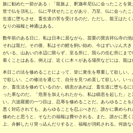
族に勧めた一節がある：「龍族よ、釈迦牟尼仏に会ったことを覚
世で仏を頂礼し、仏に平伏せたことがあり、乃至、仏に会ったこ
生道に堕ちさせ、畜生道の苦を受けるのだ。ただし、龍王はたく
なりの福報と神通はある。
数年前のある日に、私は日本に居ながら、苗栗の寶吉祥仏寺の池
それは龍だ。その後、私はその鯉を飼い始め、今はずいぶん大き
がいる。山あいの水辺に限らず、至る所に、我らの住む所にまで
着くことはある。例えば、近くに木々がある場所などには、龍は
本日この法を修めることによって、皆に衆生を尊重して欲しい。
で欲しい。この修法を通じて、自分を見つめ直して欲しい。いっ
か、畜生法を修めているのか。瞋恚があれば、畜生道に堕ちるに
った果なのだ。「危害を加えられたから、私は瞋恚を起した」と
い。六波羅蜜の一つ目は、忍辱を修めることだ。あらゆることを
悪く対応されても、あらゆることを忍ぶべきだ。誰かに褒められ
修めたと思うと、そなたの福報は費やされる。また、誰かに悪く
上、弁解したり突っ込んだりすると、福報が消耗される。何故な