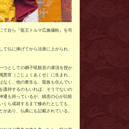
にて自ら『龍王トルマ広施儀軌』を司
して仏に捧げてから法座に上がられ、
一つとしての獅子吼観音の灌頂を授か
濁悪世（ごじょくあくせ）に生まれ、
はなく、他の衆生も、龍族も住んでい
を護持するのもいれば、そうでないの
神通も持っているが、瞋恚の心が比較
いくら成就するまで修めたとしても、
とがあり、仏典にも記載されている。