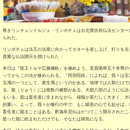
尊きリンチェンドルジェ・リンポチェは台北寶吉祥仏法センター
られた。
リンポチェは法王の法座に向かってカターを差し上げ、灯りを点
貴重な仏法開示を授けられた：
本日は『龍王トルマ広施儀軌』を修めよう。直貢噶舉五十本尊の
ってからこの法が修められる。『阿弥陀経』によれば、我々は五
五濁の一つとして、衆生濁というのがある。地球では人類だけで
る。龍（りゅう）には複数の種類がある。天龍八部のように仏法
もいる。龍は畜生道に生まれながら、福報が甚だしく大きく、大
的重い。よって、我々が修行の中で、もし瞋恚の心でも起せば、
畜生道に陥ることはある。釈迦牟尼仏はかつてこう開示されたこ
怒った龍に睨まれただけでも、そなたは病気になる。