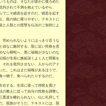
いうものは、そなたが誰かに後ろめた
批判されて不満を抱えているやら、
らでこそ瞋恚を起すのだ。瞋恚を起す
上、龍の病に罹りやすい。テキストに
龍と人類との恩讐を仏法のご加持によ
、苛められないようにはっきり言うな
と頑なに敵対する。龍に近い性格を意
めなら蟒蛇へ、更に福報が少ないのな
妃様が生前に嫉妬深くよく人と悶着を
、それを批判させない、人からのアド
った。これはまだ福報があるほうで、
食べ物で、食べられたりするのだ。
左右する。生涯に渡って持呪を貫け
法の教えに従って自分の性格を調整し
三悪道を離れられない。仏に礼拝して
だ。龍族がそうだ。テキストには、龍