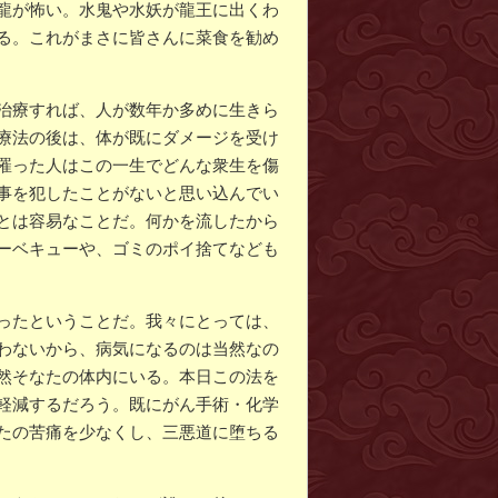
龍が怖い。水鬼や水妖が龍王に出くわ
る。これがまさに皆さんに菜食を勧め
治療すれば、人が数年か多めに生きら
療法の後は、体が既にダメージを受け
罹った人はこの一生でどんな衆生を傷
事を犯したことがないと思い込んでい
とは容易なことだ。何かを流したから
ーベキューや、ゴミのポイ捨てなども
ったということだ。我々にとっては、
わないから、病気になるのは当然なの
然そなたの体内にいる。本日この法を
軽減するだろう。既にがん手術・化学
たの苦痛を少なくし、三悪道に堕ちる