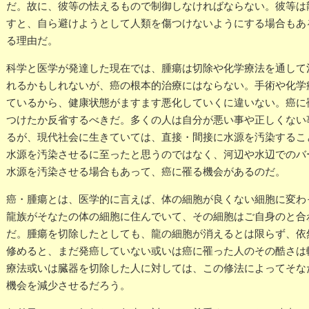
だ。故に、彼等の怯えるもので制御しなければならない。彼等は
すと、自ら避けようとして人類を傷つけないようにする場合もあ
る理由だ。
科学と医学が発達した現在では、腫瘍は切除や化学療法を通して
れるかもしれないが、癌の根本的治療にはならない。手術や化学
ているから、健康状態がますます悪化していくに違いない。癌に
つけたか反省するべきだ。多くの人は自分が悪い事や正しくない
るが、現代社会に生きていては、直接・間接に水源を汚染するこ
水源を汚染させるに至ったと思うのではなく、河辺や水辺でのバ
水源を汚染させる場合もあって、癌に罹る機会があるのだ。
癌・腫瘍とは、医学的に言えば、体の細胞が良くない細胞に変わ
龍族がそなたの体の細胞に住んでいて、その細胞はご自身のと合
だ。腫瘍を切除したとしても、龍の細胞が消えるとは限らず、依
修めると、まだ発癌していない或いは癌に罹った人のその酷さは
療法或いは臓器を切除した人に対しては、この修法によってそな
機会を減少させるだろう。