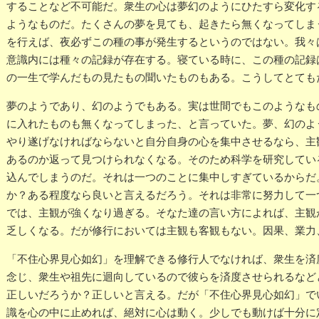
することなど不可能だ。衆生の心は夢幻のようにひたすら変化す
ようなものだ。たくさんの夢を見ても、起きたら無くなってしま
を行えば、夜必ずこの種の事が発生するというのではない。我々
意識内には種々の記録が存在する。寝ている時に、この種の記録
の一生で学んだもの見たもの聞いたものもある。こうしてとても
夢のようであり、幻のようでもある。実は世間でもこのようなも
に入れたものも無くなってしまった、と言っていた。夢、幻のよ
やり遂げなければならないと自分自身の心を集中させるなら、主
あるのか返って見つけられなくなる。そのため科学を研究してい
込んでしまうのだ。それは一つのことに集中しすぎているからだ
か？ある程度なら良いと言えるだろう。それは非常に努力して一
では、主観が強くなり過ぎる。そなた達の言い方によれば、主観
乏しくなる。だが修行においては主観も客観もない。因果、業力
「不住心界見心如幻」を理解できる修行人でなければ、衆生を済
念じ、衆生や祖先に迴向しているので彼らを済度させられるなど
正しいだろうか？正しいと言える。だが「不住心界見心如幻」で
識を心の中に止めれば、絕対に心は動く。少しでも動けば十分に