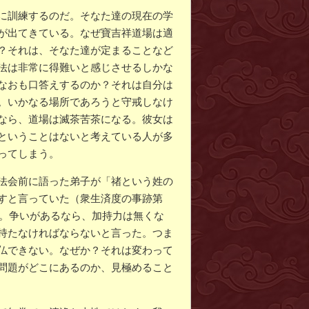
に訓練するのだ。そなた達の現在の学
が出てきている。なぜ寶吉祥道場は適
？それは、そなた達が定まることなど
法は非常に得難いと感じさせるしかな
なおも口答えするのか？それは自分は
。いかなる場所であろうと守戒しなけ
なら、道場は滅茶苦茶になる。彼女は
ということはないと考えている人が多
ってしまう。
法会前に語った弟子が「禇という姓の
すと言っていた（衆生済度の事跡第
た。争いがあるなら、加持力は無くな
持たなければならないと言った。つま
仏できない。なぜか？それは変わって
問題がどこにあるのか、見極めること