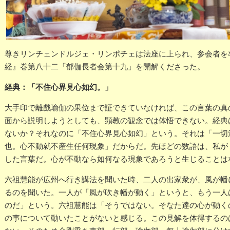
尊きリンチェンドルジェ・リンポチェは法座に上られ、参会者を
経』巻第八十二「郁伽長者会第十九」を開解くださった。
経典：「不住心界見心如幻。」
大手印で離戲瑜伽の果位まで証できていなければ、この言葉の真
面から説明しようとしても、顕教の観念では体悟できない。経典
ないか？それなのに「不住心界見心如幻」という。それは「一切
也。心不動就不産生任何現象」だからだ。先ほどの数語は、私が
した言葉だ。心が不動なら如何なる現象であろうと生じることは
六祖慧能が広州へ行き講法を聞いた時、二人の出家衆が、風が幡
るのを聞いた。一人が「風が吹き幡が動く」というと、もう一人
のだ」という。六祖慧能は「そうではない。そなた達の心が動く
の事について動いたことがないと感じる。この見解を体得するの