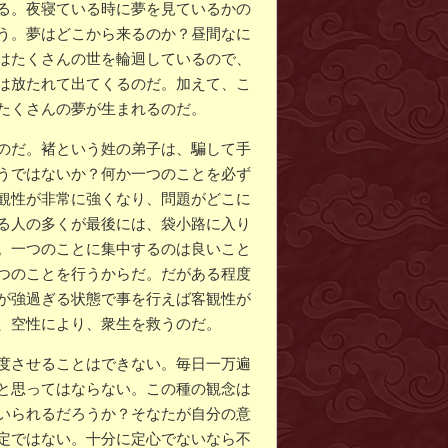
る。夜寝ている時に夢を見ているかの
う。夢はどこから来るのか？昼間なに
はたくさんの世を輪迴しているので、
は放たれて出てくるのだ。加えて、こ
たくさんの夢が生まれるのだ。
のだ。褚という姓の弟子は、騙して手
うではないか？何か一つのことを必ず
観性が非常に強くなり、問題がどこに
る人の多くが最後には、袋小路に入り
。一つのことに集中するのは良いこと
つのことを行うからだ。だがある程度
が強過ぎる状態で事を行えば客観性が
、空性により、衆生を救うのだ。
度させることはできない。毎日一万遍
と思ってはならない。この種の観念は
いられるだろうか？そなたが自分の意
定ではない。十分に定心でないなら不