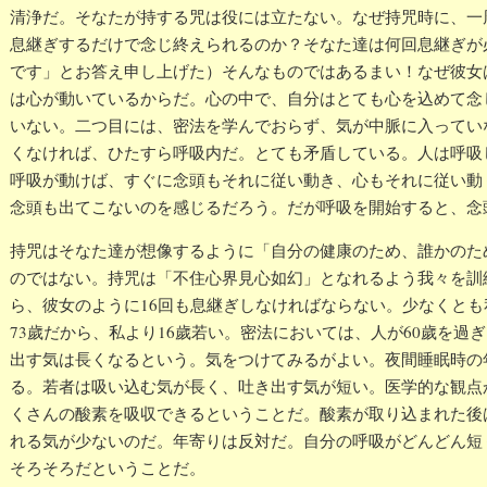
清浄だ。そなたが持する咒は役には立たない。なぜ持咒時に、一周
息継ぎするだけで念じ終えられるのか？そなた達は何回息継ぎが
です」とお答え申し上げた）そんなものではあるまい！なぜ彼女
は心が動いているからだ。心の中で、自分はとても心を込めて念
いない。二つ目には、密法を学んでおらず、気が中脈に入ってい
くなければ、ひたすら呼吸内だ。とても矛盾している。人は呼吸
呼吸が動けば、すぐに念頭もそれに従い動き、心もそれに従い動
念頭も出てこないのを感じるだろう。だが呼吸を開始すると、念
持咒はそなた達が想像するように「自分の健康のため、誰かのた
のではない。持咒は「不住心界見心如幻」となれるよう我々を訓
ら、彼女のように16回も息継ぎしなければならない。少なくとも
73歲だから、私より16歲若い。密法においては、人が60歲を過
出す気は長くなるという。気をつけてみるがよい。夜間睡眠時の
る。若者は吸い込む気が長く、吐き出す気が短い。医学的な観点
くさんの酸素を吸収できるということだ。酸素が取り込まれた後
れる気が少ないのだ。年寄りは反対だ。自分の呼吸がどんどん短
そろそろだということだ。