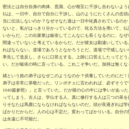
密法とは自分自身の肉体、意識、心が相互に干渉し合わないよう
仏は、一日中、自分で自分に干渉し、山のようにたくさんの念頭
当に伝法しないのか？なぜそなた達は一日中叱責されているのか
ないと、私がはっきり分かっているので、叱る方法を用いて、仏
いからだ。この出家衆は皈依してこんなにも長くなるのに、なぜ
間違っていないと考えているからだ。だが彼女は勘違いしている
ればならない。道場であろうとなかろうとだ。道場で守戒しない
率先して造反し、さらに口答えする。上師に口答えしたってどう
い。だが皈依の時に言っている。これこそ争いだ。加持は無くな
禇という姓の弟子はなぜこのようなのか？供養していたのにだ！
弟子は非常に恭敬だった。リンポチェに言われれば、必ずそうで
1040篇参照）」と言っていた。だが彼の心の中には争いがあっ
ってしまう。古人は、学仏する人、真に修行する人は三つの呆を
りそなたは馬鹿にならなければならないのだ。頭が良過ぎれば学
ばかりだからだ。人の心は不定だ。変わってばかりいる。自分の
は永遠に不可能だ。