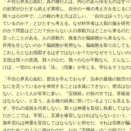
「不住心界見心如幻」真の修行人は、内心のあらゆるものはすべ
の欲望がひたすら絶えず累積し、自分の一種の考え方を生じるに
我々は心の中で、この種の考え方は正しい、「自分は誤っていな
ているのか？」とひたすら考える。なぜ科学者は人類の脳を研究
のか？問題はどこだ？分からない人の原動力はどこから来るのだ
言ったことがある。人の原動力、推進力が脳細胞から来るなら、
作用を生じないのか？脳細胞が有用なら、脳細胞を取り出しても
これしろとなお指図するはずではないか？だがなぜそうしないの
主役は我々の意識、我々の心だ。我々の心が不動なら、どんなこ
けば、一切のいわゆる「法」（現象）が生じる。学仏もそうなの
「不住心界見心如幻」密法を学んでおらず、法本の最後の観空の
なにを言っているかを体得することは永遠にできない。密法はな
ない、という人が非常に多い。『宝積経』の前の方では、菩薩道
ばならない、と言う。ある種の経典に背いているようにも見える
ず、学仏の成就を代表しない。我々は神通を盲信し執着してはな
だがここでは、学習し、五通を修習しなければならないという。
迦牟尼仏は神通を盲信してはならないと仰せだ。それは信衆が騙
そのためこのように仰せなのだ。だが『宝積経』のこの段では、