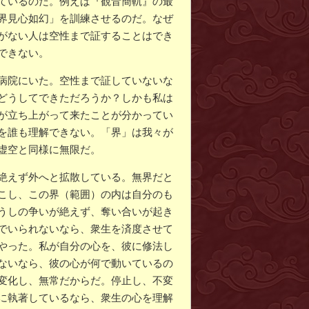
ているのだ。例えば『観音簡軌』の最
界見心如幻」を訓練させるのだ。なぜ
がない人は空性まで証することはでき
できない。
病院にいた。空性まで証していないな
どうしてできただろうか？しかも私は
が立ち上がって来たことが分かってい
を誰も理解できない。「界」は我々が
虚空と同様に無限だ。
絶えず外へと拡散している。無界だと
こし、この界（範囲）の内は自分のも
うしの争いが絶えず、奪い合いが起き
でいられないなら、衆生を済度させて
やった。私が自分の心を、彼に修法し
ないなら、彼の心が何で動いているの
変化し、無常だからだ。停止し、不変
に執著しているなら、衆生の心を理解