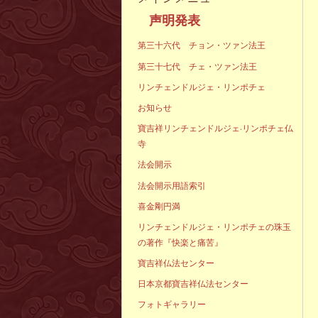
声明発
第三十六代 チョン・ツァン法王
第三十七代 チェ・ツァン法王
リンチェンドルジェ・リンポチェ
お知らせ
寶吉祥リンチェンドルジェ·リンポチェ仏
寺
法会開示
法会開示用語索引
喜金剛円満
リンチェンドルジェ・リンポチェの珠玉
の著作『快楽と痛苦』
寶吉祥仏法センター
日本京都寶吉祥仏法センター
フォトギャラリー