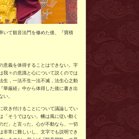
率いて観音法門を修めた後、『寶積
の意義を体得することはできない。字
は我々の意識と心について説くのでは
法生，一法不生一法不滅，法生心之動
『華厳経』中から体得した後に書き出
ない。
に吹き付けることについて議論してい
は「そうではない。幡は風に従い動く
のだ」と言った。心が不動なら、一切
は非常に難しいし、文字でも説明でき