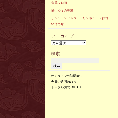
貴重な動画
衆生済度の事跡
リンチェンドルジェ・リンポチェへお問
い合わせ
アーカイブ
検索
オンラインの訪問者: 3
今日の訪問数:
176
トータル訪問:
284544