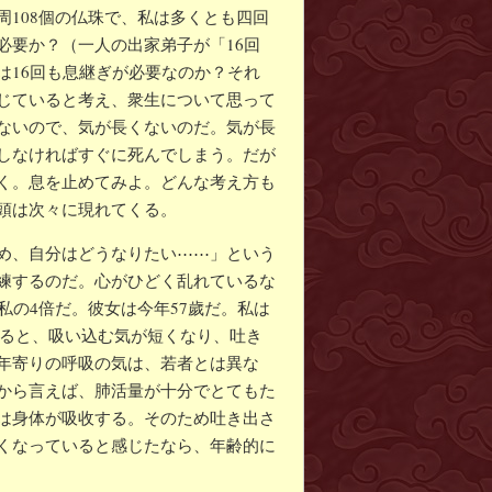
108個の仏珠で、私は多くとも四回
必要か？（一人の出家弟子が「16回
は16回も息継ぎが必要なのか？それ
じていると考え、衆生について思って
ないので、気が長くないのだ。気が長
しなければすぐに死んでしまう。だが
く。息を止めてみよ。どんな考え方も
頭は次々に現れてくる。
め、自分はどうなりたい⋯⋯」という
練するのだ。心がひどく乱れているな
私の4倍だ。彼女は今年57歲だ。私は
ぎると、吸い込む気が短くなり、吐き
年寄りの呼吸の気は、若者とは異な
から言えば、肺活量が十分でとてもた
は身体が吸收する。そのため吐き出さ
くなっていると感じたなら、年齢的に