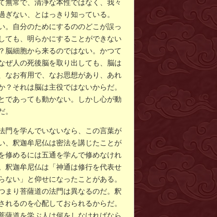
て無常で、清浄な本性ではなく、我々
過ぎない、とはっきり知っている。
い。自分のためにするののどこが誤っ
しても、明らかにすることができない
？脳細胞から来るのではない。かつて
なぜ人の死後脳を取り出しても、脳は
、なお有用で、なお思想があり、あれ
か？それは脳は主役ではないからだ。
とであっても動かない。しかし心が動
だ。
法門を学んでいないなら、この言葉が
い、釈迦牟尼仏は密法を講じたことが
を修めるには五通を学んで修めなけれ
。釈迦牟尼仏は「神通は修行を代表せ
らない」と仰せになったことがある。
つまり菩薩道の法門は異なるのだ。釈
されるのを心配しておられるからだ。
菩薩道を学ぶ人は何をしなければなら