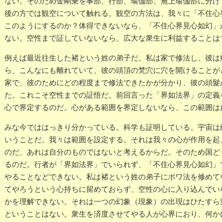
ない。そのため金剛乗を事部、行部、瑜伽部、無上瑜伽部に分け
後の方では観空について触れる。観空の方法は、我々に「不住心
このようにするのか？体得できないなら、「不住心界見心如幻」
ない。空性まで証していないなら、広大な衆生に利益することは
例えば最近往生した褚という姓の弟子だ。私は家で修法し、彼は
ら、こんなにも離れていて、彼の頭頂の梵穴に穴を開けることが
家で、彼のためにどの程度まで修法できたかが分かり、彼の頭髮
た。これこそ空性までの証悟だ。前回言った「界如法界」の定義
心で界定するのだ。心がある範囲を界定しないなら、この範囲は
みな今でははっきり分かっている。科学も証明している。宇宙は
いうことだ。我々は範囲を設定する。それは我々の心が作用を起
のだ、あれは自分のものではないと考えるからだ。そのため国ど
るのだ。行者が「界如法界」でいられず、「不住心界見心如幻」
やることなどできない。私は褚という姓の弟子にポワ法を修めて
てやろうという心持ちに留めておらず、空性の心に入り込んでい
かを理解できない。それは一つの幻象（現象）の出現はひたすら
ということはない。衆生を済度させてやる人が心界におり、何か