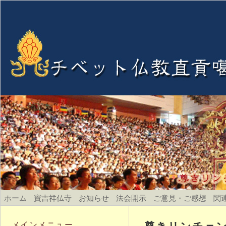
ホーム
寶吉祥仏寺
お知らせ
法会開示
ご意見・ご感想
関
尊きリンチェン
メインメニュー