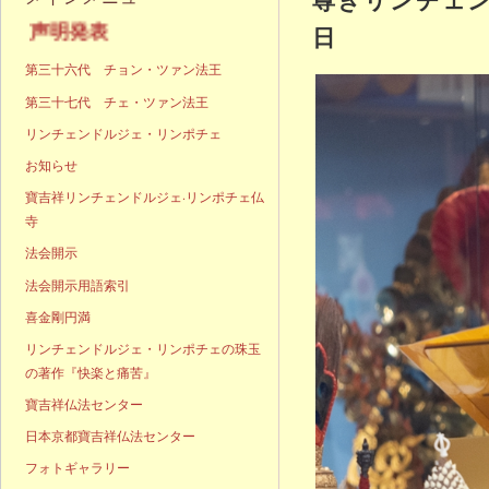
明発表
日
第三十六代 チョン・ツァン法王
第三十七代 チェ・ツァン法王
リンチェンドルジェ・リンポチェ
お知らせ
寶吉祥リンチェンドルジェ·リンポチェ仏
寺
法会開示
法会開示用語索引
喜金剛円満
リンチェンドルジェ・リンポチェの珠玉
の著作『快楽と痛苦』
寶吉祥仏法センター
日本京都寶吉祥仏法センター
フォトギャラリー