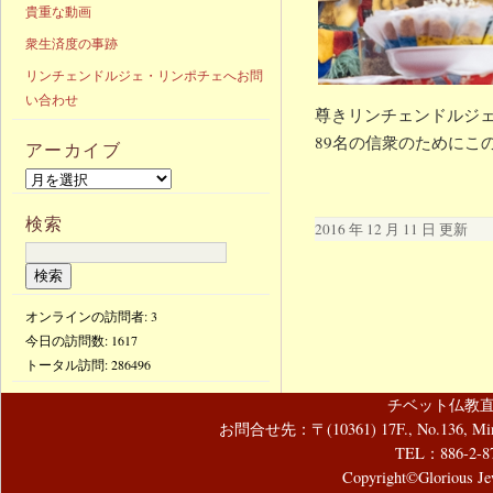
貴重な動画
衆生済度の事跡
リンチェンドルジェ・リンポチェへお問
い合わせ
尊きリンチェンドルジェ
89名の信衆のためにこ
アーカイブ
検索
2016 年 12 月 11 日 更新
オンラインの訪問者: 3
今日の訪問数:
1617
トータル訪問:
286496
チベット仏教直
お問合せ先：〒(10361) 17F., No.136, Mincyuan
TEL：886-2-8
Copyright©Glorious Jew