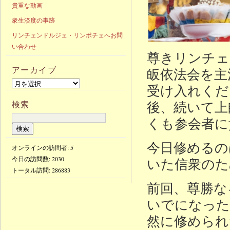
貴重な動画
衆生済度の事跡
リンチェンドルジェ・リンポチェへお問
い合わせ
尊きリンチェ
アーカイブ
皈依法会を主
受け入れくだ
後、続いて上
検索
くも参会者に
今日修めるの
オンラインの訪問者: 5
今日の訪問数:
2030
いた信衆のた
トータル訪問:
286883
前回、尊勝な
いでになった
然に修められ