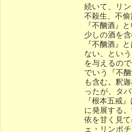
続いて、リン
不殺生、不偷
『不酗酒』と
少しの酒を含
『不酗酒』と
ない、という
を与えるので
でいう『不酗
も含む。釈迦
ったが、タバ
『根本五戒』
に発展する。
依を甘く見て
ェ・リンポチ