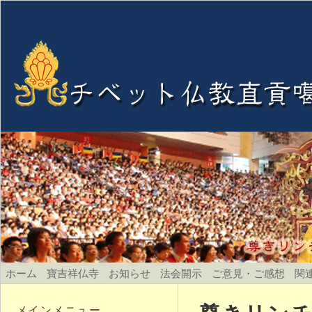
ホーム
寶吉祥仏寺
お知らせ
法会開示
ご意見・ご感想
関
メインメニュー