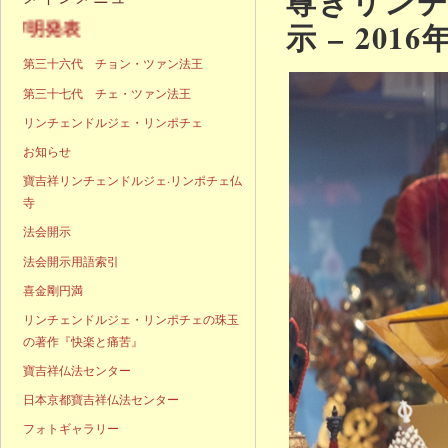
尊きリン
示 – 201
声明発表
第三十六代 チョン・ツァン法王
第三十七代 チェ・ツァン法王
リンチェンドルジェ・リンポチェ
お知らせ
寶吉祥リンチェンドルジェ·リンポチェ仏
寺
法会開示
法会開示用語索引
喜金剛円満
リンチェンドルジェ・リンポチェの珠玉
の著作『快楽と痛苦』
寶吉祥仏法センター
日本京都寶吉祥仏法センター
フォトギャラリー