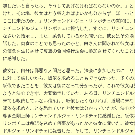
加したいと言ったら、そうしてあげなければならないのか。」と
けた。その場、彼女はどう答えればよいかも分からず、ぼーっと
ここに来たのか。」リンチェンドルジェ・リンポチェの質問に、
ンチェンドルジェ・リンポチェに報告した。すぐに、リンチェン
なさいと指示し、また、菜食しているかと聞いた。彼女はその場
話した。肉食のことでも思ったのかと、白さんに聞かれて彼女は
の信念を生じさせて毎週の合同修行法会に参加させてくれたこと
に感謝した。
彼女は、自分は邪悪な人間だと思った。法会に参加したのに、リ
に対して厳しいから、皈依を求めることもできなかった。多くの
皈依できたことを、彼女は後になって分かったが、これで彼女は
ようと決心できず、大変猶予していた。ある日、リンチェンドル
来ても皈依していない信衆は、皈依したくなければ、道場に来な
皈依を求めることを恐れていたと彼女は分かっていたが、決心が
尊き金剛上師リンチェンドルジェ・リンポチェに感謝した。皈依
リンポチェは慈悲を込めて何事があったかと彼女に聞いた。彼女
ドルジェ・リンポチェに報告した。そして、リンチェンドルジェ