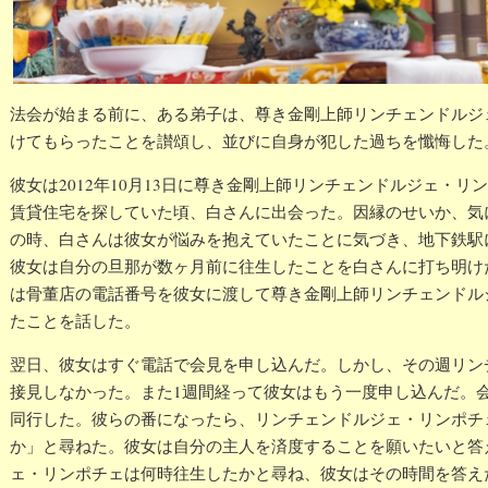
法会が始まる前に、ある弟子は、尊き金剛上師リンチェンドルジ
けてもらったことを讃頌し、並びに自身が犯した過ちを懺悔した
彼女は2012年10月13日に尊き金剛上師リンチェンドルジェ・
賃貸住宅を探していた頃、白さんに出会った。因縁のせいか、気
の時、白さんは彼女が悩みを抱えていたことに気づき、地下鉄駅
彼女は自分の旦那が数ヶ月前に往生したことを白さんに打ち明け
は骨董店の電話番号を彼女に渡して尊き金剛上師リンチェンドル
たことを話した。
翌日、彼女はすぐ電話で会見を申し込んだ。しかし、その週リン
接見しなかった。また1週間経って彼女はもう一度申し込んだ。
同行した。彼らの番になったら、リンチェンドルジェ・リンポチ
か」と尋ねた。彼女は自分の主人を済度することを願いたいと答
ェ・リンポチェは何時往生したかと尋ね、彼女はその時間を答え