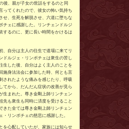
その後、親が子女の世話をするのと同
言ってくれたので、彼女の怖い気持ち
させ、生死を解脱させ、六道に堕ちな
ポチェに感謝した。リンチェンドルジ
依するのに、更に長い時間をかけるは
初、自分は主人の往生で道場に来てリ
ンドルジェ・リンポチェは衆生の苦し
往生した後、自分はよく主人のことを
回施身法法会に参加した時、何とも言
刺されたような痛みを感じたり、呼吸
してから、だんだん症状の改善が見ら
が生まれた。尊き金剛上師リンチェン
祖先も衆生も同時に済度を受けること
できた全ては尊き金剛上師リンチェン
ェ・リンポチェの慈悲に感謝した。
とを心配していたが、家族には知らせ