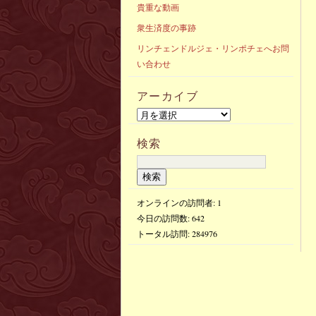
貴重な動画
衆生済度の事跡
リンチェンドルジェ・リンポチェへお問
い合わせ
アーカイブ
検索
オンラインの訪問者: 1
今日の訪問数:
642
トータル訪問:
284976