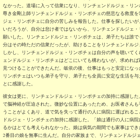
なかった。道場に入って信衆になり、リンチェンドルジェ・リン
尊き金剛上師リンチェンドルジェ・リンポチェの慈悲なる救度を
ジェ・リンポチェに自分の苦しみを報告した。仕事を探したいが
いだろうが、自分は怠け者ではないから、リンチェンドルジェ・
願いした。リンチェンドルジェ・リンポチェは、弟子たちは誰で
分はその時ただの信衆だったが、助けることをリンチェンドルジ
しかし、リンチェンドルジェ・リンポチェは自分の声を聴いてく
ェンドルジェ・リンポチェはどこにいても構わないが、求めれば
見つけることができたんだ。皈依の後、仕事はもっと安定になっ
リンポチェはいつも弟子を守り、弟子たち全員に安定な生活を与
とに感謝した。
彼女は更に、リンチェンドルジェ・リンポチェの加持に感謝した
で脳神経が圧迫された。微妙な位置にあったため、お医者さんも
うことがよくあり、道で気を失って通行の人に病院に運ばれるこ
ドルジェ・リンポチェの加持に感謝した。「娘は通行の人に病院
るかはとても考えられなかった。娘は病気の期間でも家事はでき
2番目の娘を無事に生んだ。自分の家族まで、リンチェンドルジ