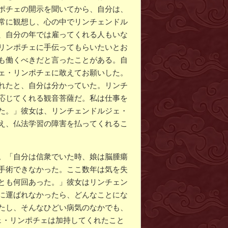
ポチェの開示を聞いてから、自分は、
常に観想し、心の中でリンチェンドル
、自分の年では雇ってくれる人もいな
リンポチェに手伝ってもらいたいとお
も働くべきだと言ったことがある。自
ェ・リンポチェに敢えてお願いした。
れたと、自分は分かっていた。リンチ
応じてくれる観音菩薩だ。私は仕事を
た。」彼女は、リンチェンドルジェ・
え、仏法学習の障害を払ってくれるこ
。「自分は信衆でいた時、娘は脳腫瘍
手術できなかった。ここ数年は気を失
とも何回あった。」彼女はリンチェン
に運ばれなかったら、どんなことにな
たし、そんなひどい病気のなかでも、
ェ・リンポチェは加持してくれたこと