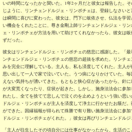
いの時間になったかと聞いた。1年2ヶ月だと彼女は報告した。
じように、リンチェンドルジェ・リンポチェは、登録しなさいと
は瞬間に喜びに変わった。彼女は、門下に皈依させ、仏法を学習
い機会をくれたことに、尊き金剛上師リンチェンドルジェ・リン
ェ・リンポチェが方法を用いて助けてくれなかったら、彼女は皈
ずだった。
彼女はリンチェンドルジェ・リンポチェの慈悲に感謝した。「最
ンチェンドルジェ・リンポチェの慈悲の超抜を求めた。リンチェ
みを完全に理解している。主人も、私も済度してくれた。主人が
思い出して一人で家で泣いていた。うつ病になりかけていた。毎
えない気持ちが湧いてきた。もともと狭心症があったから、針に
が大変荒くなったり、症状が起きた。しかし、施身法法会に参加
れたし、全てを捨てて悲しんで泣くのを止めようという強い思い
ドルジェ・リンポチェが主人を済度して浄土に行かせたお蔭だ。
ができた。因縁福報が得られて殊勝で有り難い施身法法会に参加
ドルジェ・リンポチェがくれた。」彼女は再びリンチェンドルジ
「主人が往生したその頃自分には仕事がなかったから、生活のこ