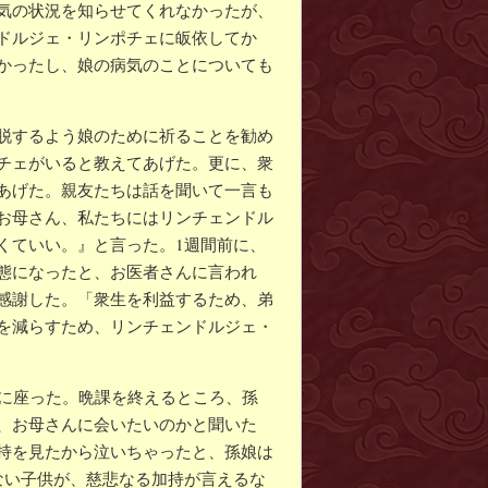
気の状況を知らせてくれなかったが、
ドルジェ・リンポチェに皈依してか
かったし、娘の病気のことについても
脱するよう娘のために祈ることを勧め
チェがいると教えてあげた。更に、衆
あげた。親友たちは話を聞いて一言も
お母さん、私たちにはリンチェンドル
くていい。』と言った。1週間前に、
態になったと、お医者さんに言われ
感謝した。「衆生を利益するため、弟
を減らすため、リンチェンドルジェ・
ばに座った。晩課を終えるところ、孫
、お母さんに会いたいのかと聞いた
持を見たから泣いちゃったと、孫娘は
ない子供が、慈悲なる加持が言えるな