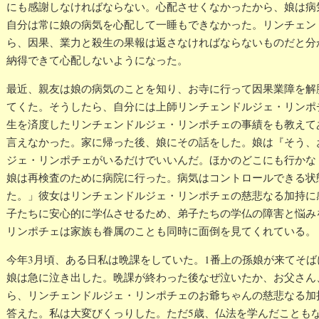
にも感謝しなければならない。心配させくなかったから、娘は病
自分は常に娘の病気を心配して一睡もできなかった。リンチェン
ら、因果、業力と殺生の果報は返さなければならないものだと分
納得できて心配しないようになった。
最近、親友は娘の病気のことを知り、お寺に行って因果業障を解
てくた。そうしたら、自分には上師リンチェンドルジェ・リンポ
生を済度したリンチェンドルジェ・リンポチェの事績をも教えて
言えなかった。家に帰った後、娘にその話をした。娘は『そう、
ジェ・リンポチェがいるだけでいいんだ。ほかのどこにも行かな
娘は再検査のために病院に行った。病気はコントロールできる状
た。」彼女はリンチェンドルジェ・リンポチェの慈悲なる加持に
子たちに安心的に学仏させるため、弟子たちの学仏の障害と悩み
リンポチェは家族も眷属のことも同時に面倒を見てくれている。
今年3月頃、ある日私は晩課をしていた。1番上の孫娘が来てそ
娘は急に泣き出した。晩課が終わった後なぜ泣いたか、お父さん
ら、リンチェンドルジェ・リンポチェのお爺ちゃんの慈悲なる加
答えた。私は大変びくっりした。ただ5歳、仏法を学んだことも