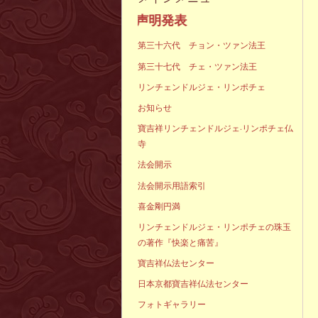
声明発表
第三十六代 チョン・ツァン法王
第三十七代 チェ・ツァン法王
リンチェンドルジェ・リンポチェ
お知らせ
寶吉祥リンチェンドルジェ·リンポチェ仏
寺
法会開示
法会開示用語索引
喜金剛円満
リンチェンドルジェ・リンポチェの珠玉
の著作『快楽と痛苦』
寶吉祥仏法センター
日本京都寶吉祥仏法センター
フォトギャラリー