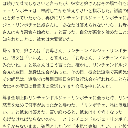
は続けて菜食しなさいと言ったが、彼女と娘さんはその場で何も
ェ・リンポチェは、検討してから答えなさいと指示した。討論の
たと知っていたから、再びにリンチェンドルジェ・リンポチェに
ジェ・リンポチェは娘さんに「あなたは答えられないなら、お母
さんはもう菜食を始めた。」と言った。自分が菜食を始めたこと
知られたことに、彼女は大変驚いた。
帰り道で、娘さんは「お母さん、リンチェンドルジェ・リンポチ
た。彼女は「いいえ。」と答えた。「お母さん、リンチェンドル
みたいね。」と娘さんはこう言った。確かに、リンチェンドルジ
会見の翌日、施身法法会があった。その日、彼女は道場で某師兄
その師兄は、道場では毎週日曜日合同修行法会が行われることを
女はその翌日に骨董店に電話してまた会見を申し込んだ。
尊き金剛上師リンチェンドルジェ・リンポチェに会った時、リン
慈悲を込めて何事があったかと尋ねた。「リンポチェ、私は毎週
い。」と彼女は答えた。言い終わると、彼女はすぐ怖くなった。
あげなければならないのか。」とリンチェンドルジェ・リンポチ
も分からないまま、確固とした心で「本気で参加したい。」と彼