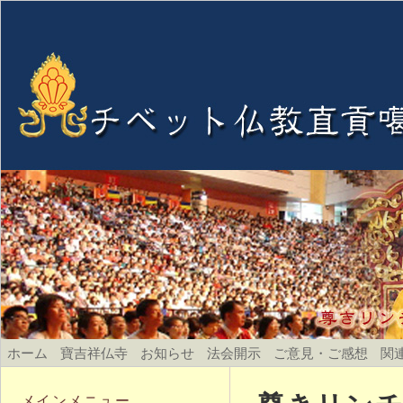
ホーム
寶吉祥仏寺
お知らせ
法会開示
ご意見・ご感想
関
メインメニュー