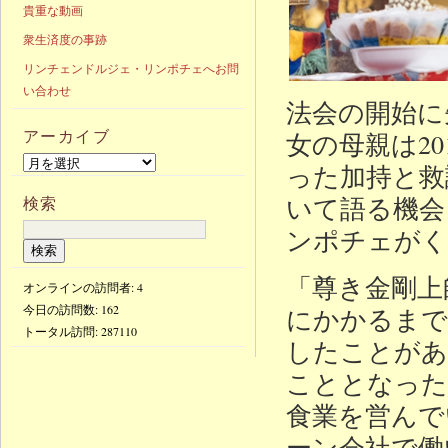
貴重な動画
衆生済度の事跡
リンチェンドルジェ・リンポチェへお問
い合わせ
法会の開始に先
アーカイブ
女の母親は20
った加持と救
いて語る機会
検索
ンポチェがく
「尊き金剛上
オンラインの訪問者: 4
今日の訪問数:
162
にかかるまで
トータル訪問:
287110
したことがあ
こととなった
食業を営んで
ーン会社で働