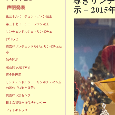
尊きリン
示 – 201
声明発表
第三十六代 チョン・ツァン法王
第三十七代 チェ・ツァン法王
リンチェンドルジェ・リンポチェ
お知らせ
寶吉祥リンチェンドルジェ·リンポチェ仏
寺
法会開示
法会開示用語索引
喜金剛円満
リンチェンドルジェ・リンポチェの珠玉
の著作『快楽と痛苦』
寶吉祥仏法センター
日本京都寶吉祥仏法センター
フォトギャラリー