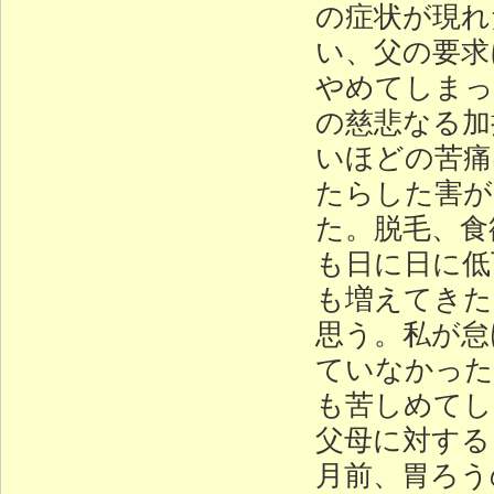
の症状が現れ
い、父の要求
やめてしまっ
の慈悲なる加
いほどの苦痛
たらした害が
た。脱毛、食
も日に日に低
も増えてきた
思う。私が怠
ていなかった
も苦しめてし
父母に対する
月前、胃ろう