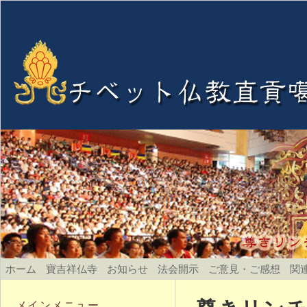
ホーム
寶吉祥仏寺
お知らせ
法会開示
ご意見・ご感想
関
メインメニュー