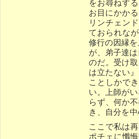
をお尋ねする
お目にかかる
リンチェンド
ておられなが
修行の因縁を
が、弟子達は
のだ。受け取
は立たない』
ことしかでき
い。上師がい
らず、何か不
き、自分を中
ここで私は再
ポチェに懺悔