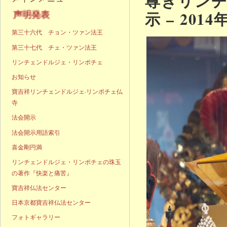
尊きリン
示 – 2014
声明発表
第三十六代 チョン・ツァン法王
第三十七代 チェ・ツァン法王
リンチェンドルジェ・リンポチェ
お知らせ
寶吉祥リンチェンドルジェ·リンポチェ仏
寺
法会開示
法会開示用語索引
喜金剛円満
リンチェンドルジェ・リンポチェの珠玉
の著作『快楽と痛苦』
寶吉祥仏法センター
日本京都寶吉祥仏法センター
フォトギャラリー