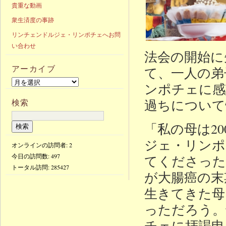
貴重な動画
衆生済度の事跡
リンチェンドルジェ・リンポチェへお問
い合わせ
法会の開始に
アーカイブ
て、一人の弟
ンポチェに感
過ちについて
検索
「私の母は2
ジェ・リンポ
オンラインの訪問者: 2
今日の訪問数:
497
てくださった
トータル訪問:
285427
が大腸癌の末
生きてきた母
っただろう。
チェに拝謁申