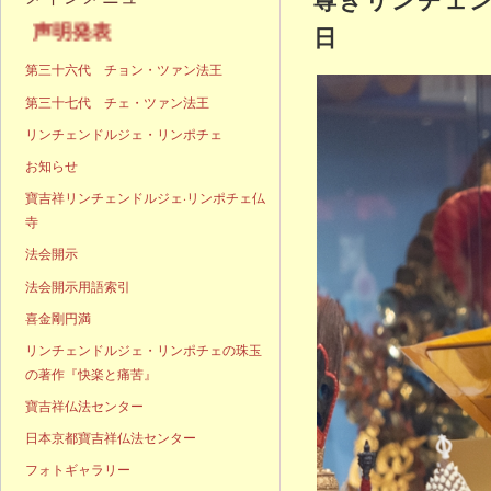
明発表
日
第三十六代 チョン・ツァン法王
第三十七代 チェ・ツァン法王
リンチェンドルジェ・リンポチェ
お知らせ
寶吉祥リンチェンドルジェ·リンポチェ仏
寺
法会開示
法会開示用語索引
喜金剛円満
リンチェンドルジェ・リンポチェの珠玉
の著作『快楽と痛苦』
寶吉祥仏法センター
日本京都寶吉祥仏法センター
フォトギャラリー