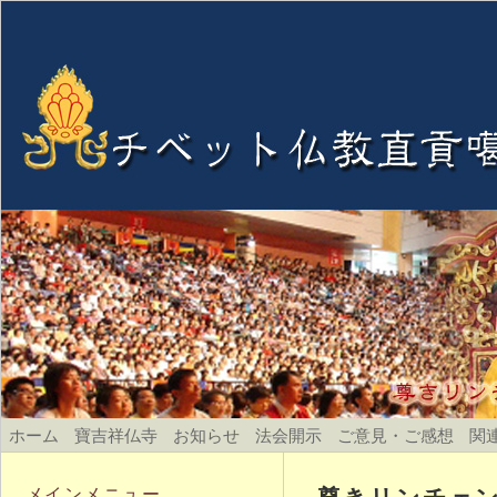
ホーム
寶吉祥仏寺
お知らせ
法会開示
ご意見・ご感想
関
尊きリンチェン
メインメニュー