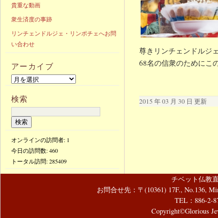
貴重な動画
衆生済度の事跡
リンチェンドルジェ・リンポチェへお問
い合わせ
尊きリンチェンドルジェ
68名の信衆のためにこ
アーカイブ
検索
2015 年 03 月 30 日 更新
オンラインの訪問者: 1
今日の訪問数:
460
トータル訪問:
285409
チベット仏教直
お問合せ先：〒(10361) 17F., No.136, Mincyuan
TEL：886-2-8
Copyright©Glorious Jew