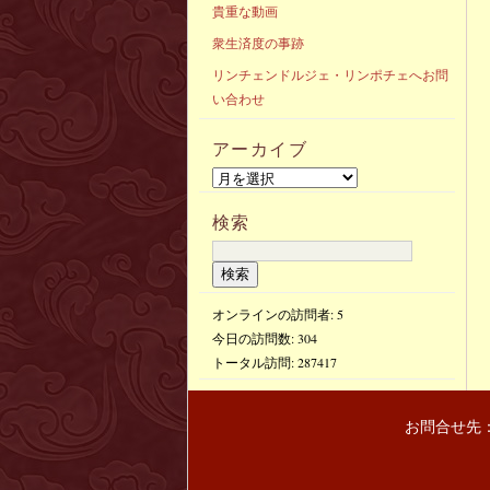
貴重な動画
衆生済度の事跡
リンチェンドルジェ・リンポチェへお問
い合わせ
アーカイブ
検索
オンラインの訪問者: 5
今日の訪問数:
304
トータル訪問:
287417
お問合せ先：〒(103