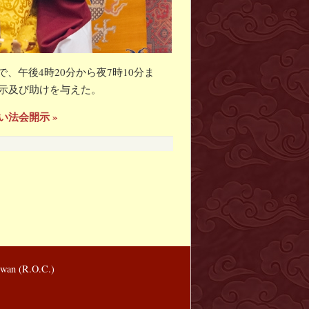
午後4時20分から夜7時10分ま
開示及び助けを与えた。
い法会開示 »
wan (R.O.C.)