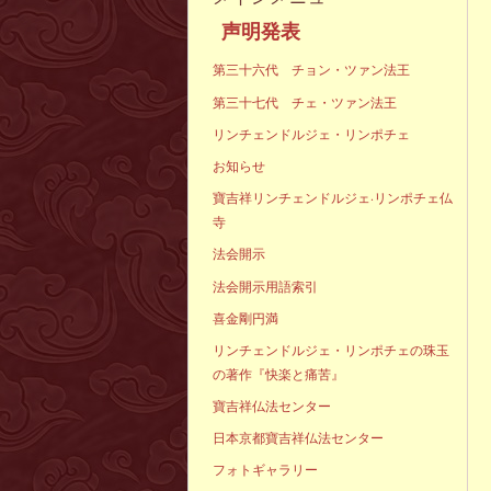
声明発表
第三十六代 チョン・ツァン法王
第三十七代 チェ・ツァン法王
リンチェンドルジェ・リンポチェ
お知らせ
寶吉祥リンチェンドルジェ·リンポチェ仏
寺
法会開示
法会開示用語索引
喜金剛円満
リンチェンドルジェ・リンポチェの珠玉
の著作『快楽と痛苦』
寶吉祥仏法センター
日本京都寶吉祥仏法センター
フォトギャラリー