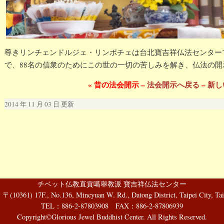
尊きリンチェンドルジェ・リンポチェは台北寶吉祥仏法センターで、
で、88名の信衆のためにこの世の一切の苦しみを解き、仏法の
« 昔の法会開示 –
法会開示へ戻る
–
新し
2014 年 11 月 03 日 更新
チベット仏教直貢噶舉教派 寶吉祥仏法センター
61) 17F., No.136, Mincyuan W. Rd., Datong District, Taipei City, Tai
TEL：886-2-87803908 FAX：886-2-87806939
Copyright©Glorious Jewel Buddhist Center. All Rights Reserved.