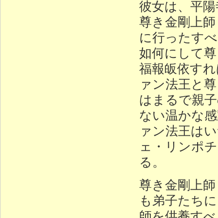
彼女は、平陽
尊き金剛上師
に行ったすべ
如何にして尊
福報皈依すれ
ァン法王と尊
はまるで親子
ない温かな感
ァン法王はい
ェ・リンポチ
る。
尊き金剛上師
も弟子たちに
師を供養すべ