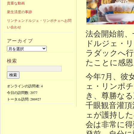
貴重な動画
衆生済度の事跡
リンチェンドルジェ・リンポチェへお問
い合わせ
法会開始前、
アーカイブ
ドルジェ・リ
ラダックへ行
たことに感恩
検索
今年7月、彼
ェ・リンポチ
オンラインの訪問者: 4
今日の訪問数:
2077
き、尊勝なる
トータル訪問:
286927
千眼観音灌頂
ェが護持した
会は非常に得
発前、自分に