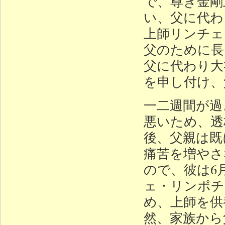
で、尊き金剛
い、父に代わ
上師リンチェ
父のために長
父に代わり大
を申し付け、
一二週間が過
悪いため、透
後、父親は既
痛苦を増やさ
ので、彼は6
ェ・リンポチ
め、上師を供
然、家族から