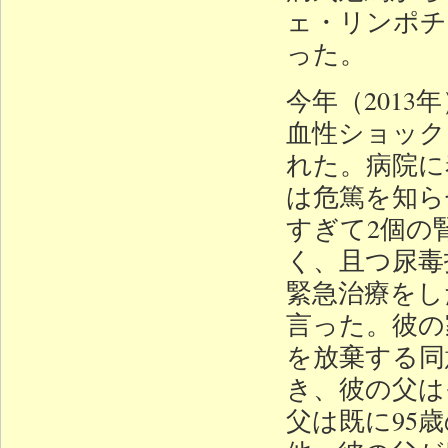
ェ・リンポチ
った。
今年（2013
血性ショック
れた。病院に
は危篤を知ら
すぎて2個の
く、且つ尿毒
緊急治療をし
言った。彼の
を放棄する同
き、彼の父は
父は既に95