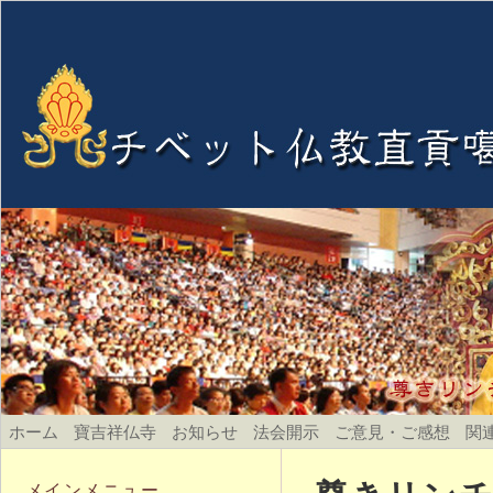
ホーム
寶吉祥仏寺
お知らせ
法会開示
ご意見・ご感想
関
メインメニュー