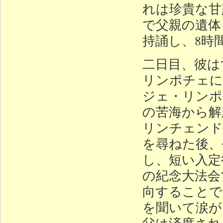
れは珍貴な甘
で父親の遺体
持誦し、8時
二日目、彼は
リンポチェに
ジェ・リンポ
の苦海から解
リンチェンド
を尋ねた後、
し、短い入定
の紀念大法会
向することで
を聞いて涙が
父は済度され