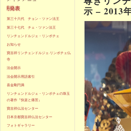
尊きリン
示 – 2013
声明発表
第三十六代 チョン・ツァン法王
第三十七代 チェ・ツァン法王
リンチェンドルジェ・リンポチェ
お知らせ
寶吉祥リンチェンドルジェ·リンポチェ仏
寺
法会開示
法会開示用語索引
喜金剛円満
リンチェンドルジェ・リンポチェの珠玉
の著作『快楽と痛苦』
寶吉祥仏法センター
日本京都寶吉祥仏法センター
フォトギャラリー