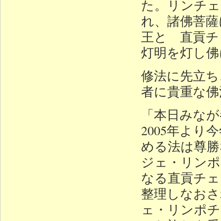
た。リンチェ
れ、諸佛菩薩
王と 直貢チ
灯明を灯し佛
修法に先立ち
者に貴重な佛
「本日みなが
2005年よ
める法は尊勝
ジェ・リンポ
なる直貢チェ
整理しなおさ
ェ・リンポチ