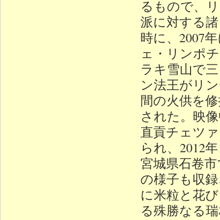
るもので、リ
派に対する諸
時に、200
ェ・リンポチ
ラキ雪山で三
ン法王がリン
間の火供を修
された。映像
直貢チェツァ
られ、201
宮城県石卷市
の様子も収録
に米粒と花び
る殊勝なる瑞