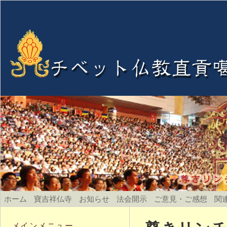
ホーム
寶吉祥仏寺
お知らせ
法会開示
ご意見・ご感想
関
メインメニュー