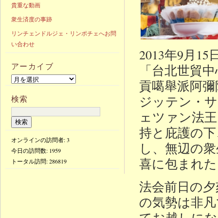
貴重な動画
衆生済度の事跡
リンチェンドルジェ・リンポチェへお問
い合わせ
2013年9
アーカイブ
「台北世貿中
貢噶舉派阿彌
ジッテン・サ
検索
ェツァン法王
持と庇護の下
オンラインの訪問者: 3
し、無辺の衆
今日の訪問数:
1959
喜に包まれた
トータル訪問:
286819
法会前日の夕
の気勢は非凡
てお越しにな