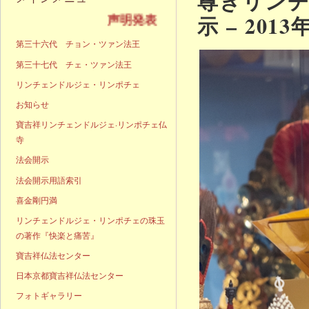
尊きリン
示 – 2013
声明発表
第三十六代 チョン・ツァン法王
第三十七代 チェ・ツァン法王
リンチェンドルジェ・リンポチェ
お知らせ
寶吉祥リンチェンドルジェ·リンポチェ仏
寺
法会開示
法会開示用語索引
喜金剛円満
リンチェンドルジェ・リンポチェの珠玉
の著作『快楽と痛苦』
寶吉祥仏法センター
日本京都寶吉祥仏法センター
フォトギャラリー