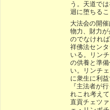
う。天道では
迴に堕ちるこ
大法会の開催
物力、財力が
のでなければ
祥佛法センタ
いる。リンチ
の供養と準備
い。リンチェ
に衆生に利益
『主法者が行
れこれ考えて
直貢チェツァ
ェ・リンポチ