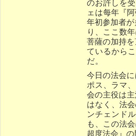
のお許しを受
ェは每年『阿
年初参加者が
り、ここ数年
菩薩の加持を
ているからこ
だ。
今日の法会に
ポス、ラマ、
会の主役は主
はなく、法会
ンチェンドル
も、この法会
超度法会』の