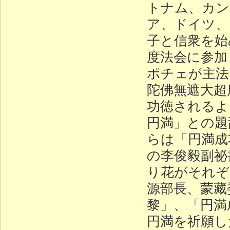
トナム、カン
ア、ドイツ、
子と信衆を始
度法会に参加
ポチェが主法
陀佛無遮大超
功徳されるよ
円満」との題
らは「円満成
の李俊毅副祕
り花がそれぞ
源部長、蒙藏
黎」、「円満
円満を祈願し