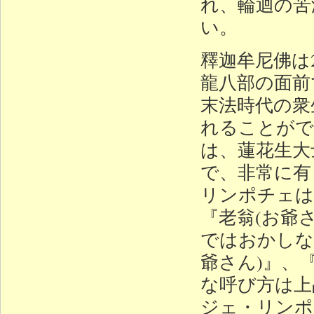
れ、輪迴の苦
い。
釋迦牟尼佛は2
龍八部の面前
末法時代の衆
れることがで
は、蓮花生大
で、非常に有
リンポチェは
『老翁(お爺
ではおかしな
爺さん)』、
な呼び方は上
ジェ・リンポ