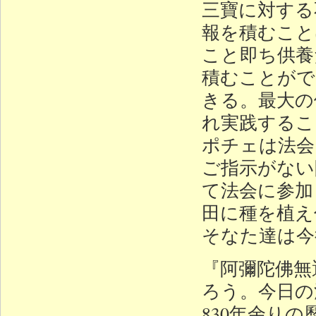
三寶に対する
報を積むこと
こと即ち供養
積むことがで
きる。最大の
れ実践するこ
ポチェは法会
ご指示がない
て法会に参加
田に種を植え
そなた達は今
『阿彌陀佛無
ろう。今日の
830年余り