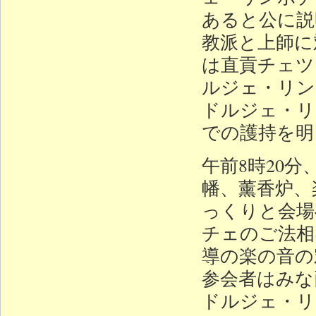
あると公に説
教派と上師に
は直貢チェツ
ルジェ・リン
ドルジェ・リ
での護持を明
午前8時20
幡、薰香炉、
っくりと会場
チェのご法相
導の楽の音の
参会者はみな
ドルジェ・リ