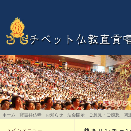
ホーム
寶吉祥仏寺
お知らせ
法会開示
ご意見・ご感想
関
尊きリンチェン
メインメニュー