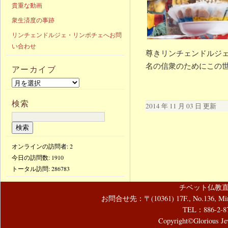
貴重な動画
衆生済度の事跡
リンチェンドルジェ・リンポチェへお問
い合わせ
尊きリンチェンドルジェ
名の信衆のためにこの
アーカイブ
検索
2014 年 11 月 03 日 更新
オンラインの訪問者: 2
今日の訪問数:
1910
トータル訪問:
286783
チベット仏教直
お問合せ先：〒(10361) 17F., No.136, Mincyuan
TEL：886-2-8
Copyright©Glorious Jew