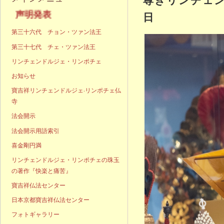
明発表
日
第三十六代 チョン・ツァン法王
第三十七代 チェ・ツァン法王
リンチェンドルジェ・リンポチェ
お知らせ
寶吉祥リンチェンドルジェ·リンポチェ仏
寺
法会開示
法会開示用語索引
喜金剛円満
リンチェンドルジェ・リンポチェの珠玉
の著作『快楽と痛苦』
寶吉祥仏法センター
日本京都寶吉祥仏法センター
フォトギャラリー