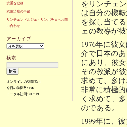
をリンチェン
貴重な動画
は自分の機転
衆生済度の事跡
を探し当てる
リンチェンドルジェ・リンポチェへお問
い合わせ
ェの教導が彼
アーカイブ
1976年に
介で日本のあ
検索
にあり、彼女
その教派が彼
求めて、多け
オンラインの訪問者: 4
非常に積極的
今日の訪問数:
456
トータル訪問:
287519
く求めて、多
のである。
1999年に