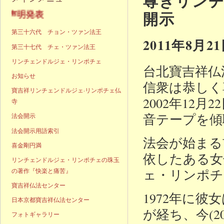
尊きリンチ
開示
声明発表
第三十六代 チョン・ツァン法王
2011年8月2
第三十七代 チェ・ツァン法王
リンチェンドルジェ・リンポチェ
台北寶吉祥仏
お知らせ
信衆は恭しく
寶吉祥リンチェンドルジェ·リンポチェ仏
2002年12
寺
音テープを傾
法会開示
法会開示用語索引
法会が始まる
喜金剛円満
依したある女
リンチェンドルジェ・リンポチェの珠玉
ェ・リンポチ
の著作『快楽と痛苦』
寶吉祥仏法センター
1972年に
日本京都寶吉祥仏法センター
が経ち、今(2
フォトギャラリー