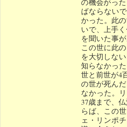
の機会がった
ばならないで
かった。此の
いで、上手く
を聞いた事が
この世に此の
を大切しない
知らなかった
世と前世が4
の世が死んだ
なかった。リ
37歳まで、
らば、この世
ェ・リンポチ