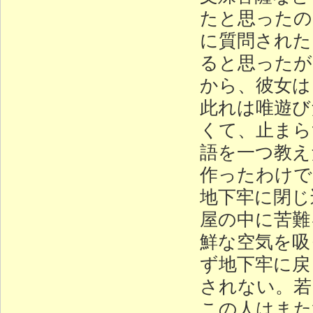
たと思ったの
に質問された
ると思ったが
から、彼女は
此れは唯遊び
くて、止まら
語を一つ教え
作ったわけで
地下牢に閉じ
屋の中に苦難
鮮な空気を吸
ず地下牢に戻
されない。若
この人はまた