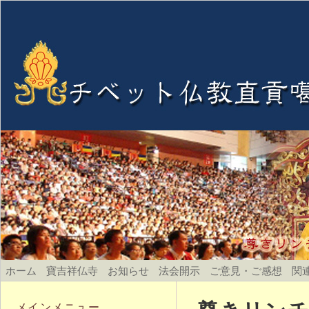
ホーム
寶吉祥仏寺
お知らせ
法会開示
ご意見・ご感想
関
メインメニュー