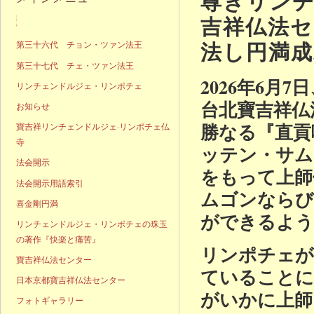
尊きリン
吉祥仏法セ
声明発表
法し円満成
第三十六代 チョン・ツァン法王
第三十七代 チェ・ツァン法王
2026年6
リンチェンドルジェ・リンポチェ
台北寶吉祥仏
お知らせ
勝なる『直貢
寶吉祥リンチェンドルジェ·リンポチェ仏
寺
ッテン・サム
法会開示
をもって上師
法会開示用語索引
ムゴンならび
喜金剛円満
ができるよう
リンチェンドルジェ・リンポチェの珠玉
の著作『快楽と痛苦』
リンポチェが
寶吉祥仏法センター
ていることに
日本京都寶吉祥仏法センター
がいかに上師
フォトギャラリー