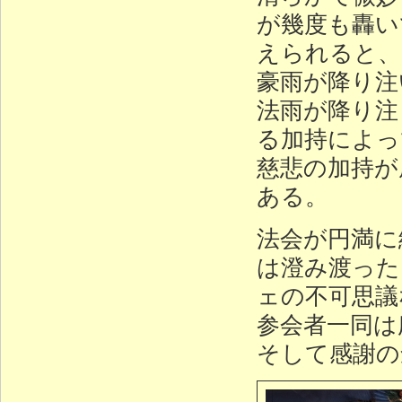
が幾度も轟い
えられると、
豪雨が降り注
法雨が降り注
る加持によっ
慈悲の加持が
ある。
法会が円満に
は澄み渡った
ェの不可思議
参会者一同は
そして感謝の