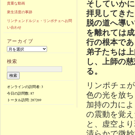
そしていかに
貴重な動画
拝見してきた
衆生済度の事跡
脱の道へ導い
リンチェンドルジェ・リンポチェへお問
い合わせ
を離れては成
行の根本であ
アーカイブ
弟子たちは上
し、上師の慈
検索
る。
リンポチェが
オンラインの訪問者: 3
色の光を放ち
今日の訪問数:
87
トータル訪問:
287269
加持の力によ
の震動を覚え
と、虚空より
清らかで微妙