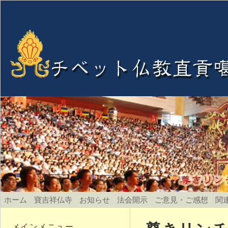
ホーム
寶吉祥仏寺
お知らせ
法会開示
ご意見・ご感想
関
メインメニュー