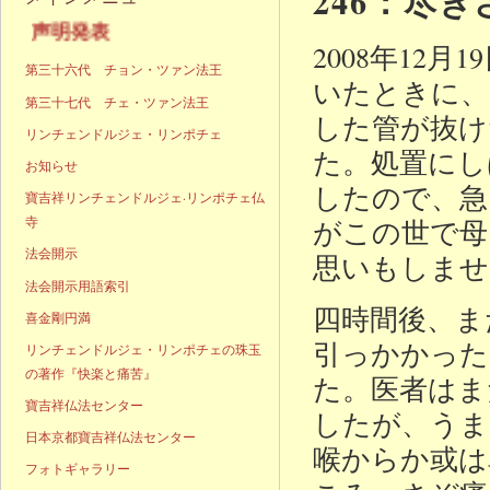
246：尽
声明発表
2008年12
第三十六代 チョン・ツァン法王
いたときに、
第三十七代 チェ・ツァン法王
した管が抜け
リンチェンドルジェ・リンポチェ
た。処置にし
お知らせ
したので、急
寶吉祥リンチェンドルジェ·リンポチェ仏
寺
がこの世で母
法会開示
思いもしませ
法会開示用語索引
四時間後、ま
喜金剛円満
引っかかった
リンチェンドルジェ・リンポチェの珠玉
の著作『快楽と痛苦』
た。医者はま
寶吉祥仏法センター
したが、うま
日本京都寶吉祥仏法センター
喉からか或は
フォトギャラリー