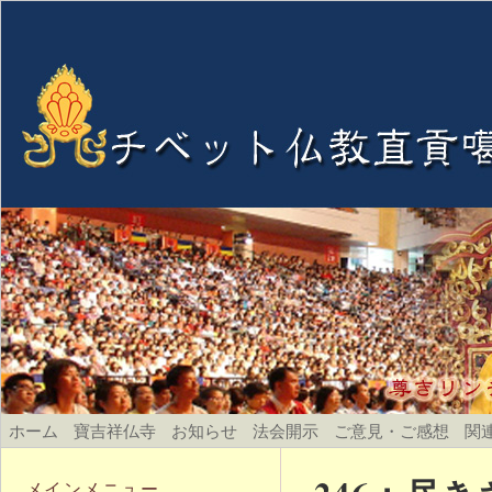
ホーム
寶吉祥仏寺
お知らせ
法会開示
ご意見・ご感想
関
メインメニュー