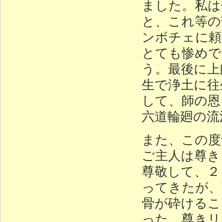
ました。私は
と、これ等の
ンボチェに頼
とても惨めで
う。最後に上
生で浄土に往
して、師の恩
六道輪廻の流
また、この度
ご主人は尊き
尊敬して、２
ってきたが、
骨が砕けるこ
った、尊きリ