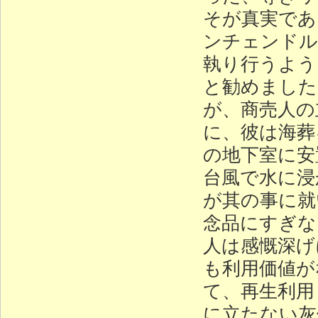
そが真実であ
ンチェンドル
執り行うよう
と勧めました
が、商売人の
に、彼は海葬
の地下室に安
台風で水に浸
が其の事に就
念品にすぎな
人は感慨深げ
も利用価値が
て、再生利用
に立たない灰