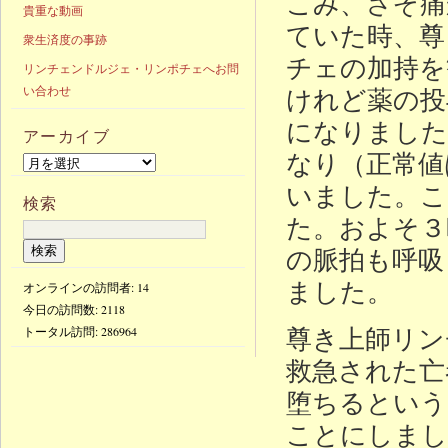
こみ、さぞ痛
貴重な動画
ていた時、尊
衆生済度の事跡
チェの加持を
リンチェンドルジェ・リンポチェへお問
けれど薬の投
い合わせ
になりました
アーカイブ
なり（正常値
いました。こ
検索
た。およそ３
の脈拍も呼吸
ました。
オンラインの訪問者: 14
今日の訪問数:
2118
尊き上師リン
トータル訪問:
286964
救急された亡
堕ちるという
ことにしまし