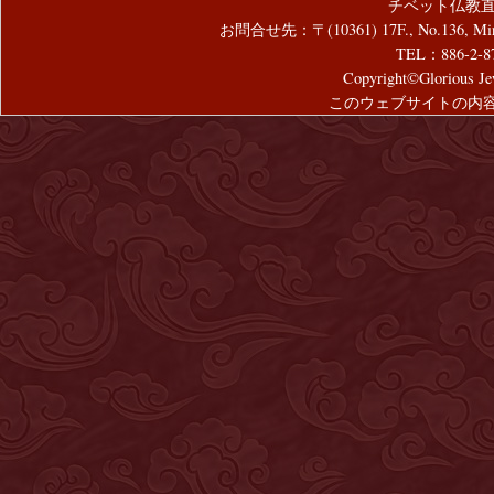
チベット仏教直
お問合せ先：〒(10361) 17F., No.136, Mincyuan
TEL：886-2-8
Copyright©Glorious Jew
このウェブサイトの内