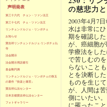
230：リ
の慈悲力と
声明発表
第三十六代 チョン・ツァン法王
2003年4
第三十七代 チェ・ツァン法王
水は非常にひ
リンチェンドルジェ・リンポチェ
期を確認した
お知らせ
が、癌細胞が
寶吉祥リンチェンドルジェ·リンポチェ仏
寺
学療法をした
法会開示
で苦しむのを
法会開示用語索引
らないことも
喜金剛円満
とを決断した
リンチェンドルジェ・リンポチェの珠玉
ものを生じて
の著作『快楽と痛苦』
が、人間は苦
寶吉祥仏法センター
側にいたい。
日本京都寶吉祥仏法センター
フォトギャラリー
に罹ったこと