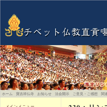
ホーム
寶吉祥仏寺
お知らせ
法会開示
ご意見・ご感想
関
メインメニュー