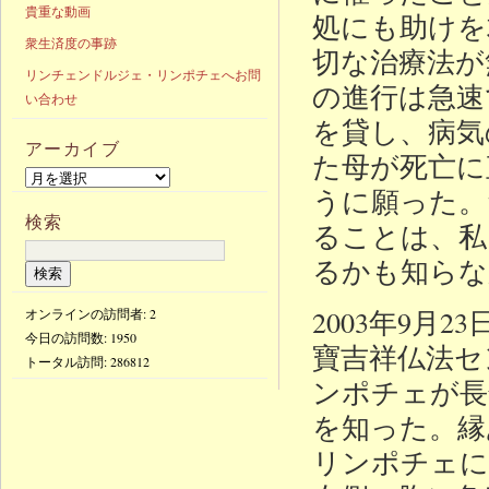
貴重な動画
処にも助けを
衆生済度の事跡
切な治療法が
リンチェンドルジェ・リンポチェへお問
の進行は急速
い合わせ
を貸し、病気
アーカイブ
た母が死亡に
うに願った。
検索
ることは、私
るかも知らな
2003年9
オンラインの訪問者: 2
今日の訪問数:
1950
寶吉祥仏法セ
トータル訪問:
286812
ンポチェが長
を知った。縁
リンポチェに