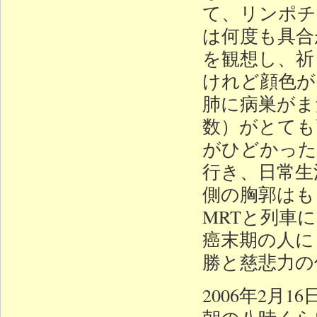
て、リンポチ
は何度も具合
を観想し、祈
けれど顔色が
肺に病巣がま
数）がとても
がひどかった
行き、日常生
側の胸郭はも
MRTと列車
癌末期の人に
勝と慈悲力の
2006年2月