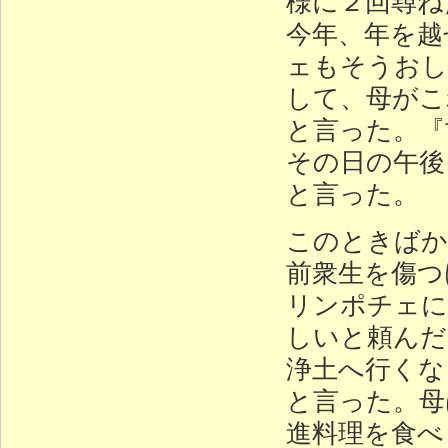
様に２回尋ね
今年、年を越
ェもそうおし
して、母がこ
と言った。『
その日の午後
と言った。
このときばか
前衆生を傷つ
リンポチェに
しいと頼んだ
浄土へ行くな
と言った。母
進料理を食べ