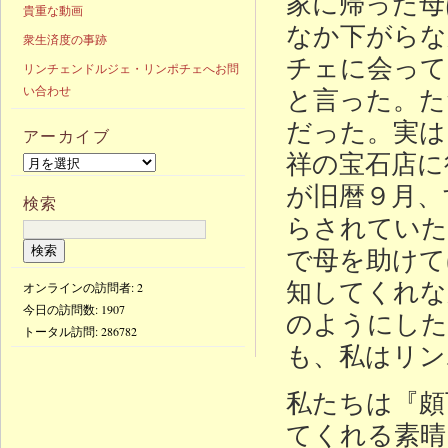
家に帰った母
貴重な動画
なか下がらな
衆生済度の事跡
チェに会って
リンチェンドルジェ・リンポチェへお問
と言った。た
い合わせ
だった。実は
アーカイブ
祥の宝石店に
が旧暦９月、
検索
らされていた
で母を助けて
知してくれな
オンラインの訪問者: 2
今日の訪問数:
1907
のようにした
トータル訪問:
286782
も、私はリン
私たちは『頗
てくれる素晴