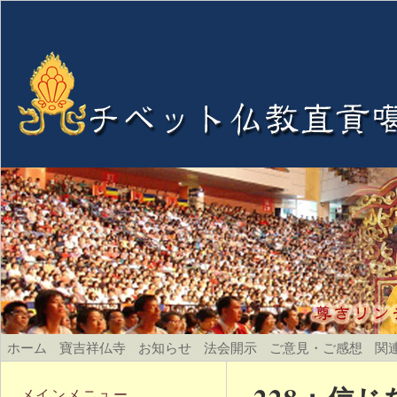
ホーム
寶吉祥仏寺
お知らせ
法会開示
ご意見・ご感想
関
メインメニュー