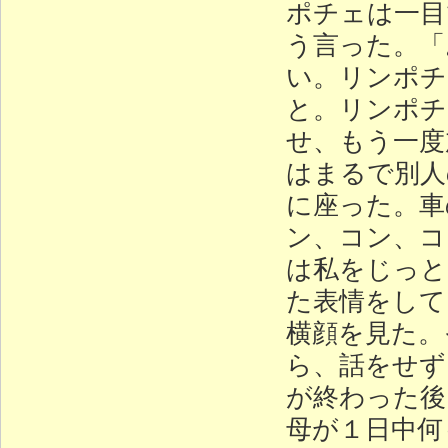
ポチェは一目
う言った。「
い。リンポチ
と。リンポチ
せ、もう一度
はまるで別人
に座った。車
ン、コン、コ
は私をじっと
た表情をして
横顔を見た。
ら、話をせず
が終わった後
母が１日中何