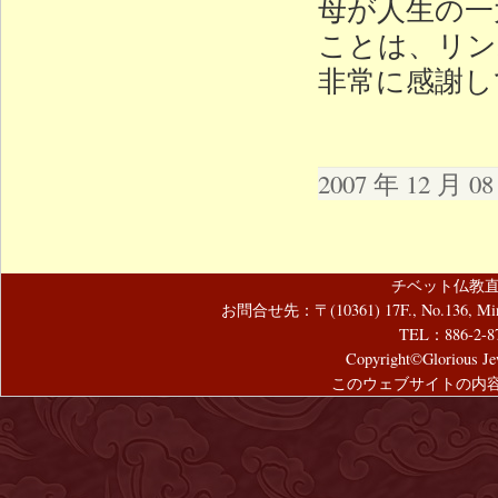
母が人生の一
ことは、リン
非常に感謝し
2007 年 12 月 
チベット仏教直
お問合せ先：〒(10361) 17F., No.136, Mincyuan
TEL：886-2-8
Copyright©Glorious Jew
このウェブサイトの内