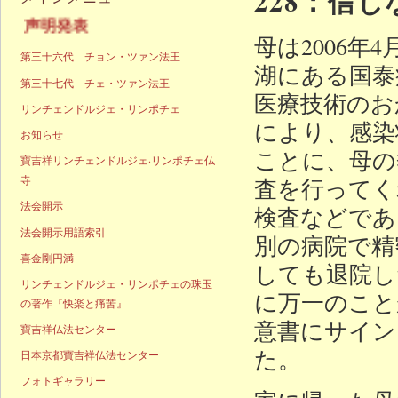
228：信
声明発表
母は2006
第三十六代 チョン・ツァン法王
湖にある国泰
第三十七代 チェ・ツァン法王
医療技術のお
リンチェンドルジェ・リンポチェ
により、感染
お知らせ
ことに、母の
寶吉祥リンチェンドルジェ·リンポチェ仏
寺
査を行ってく
法会開示
検査などであ
法会開示用語索引
別の病院で精
喜金剛円満
しても退院し
リンチェンドルジェ・リンポチェの珠玉
に万一のこと
の著作『快楽と痛苦』
意書にサイン
寶吉祥仏法センター
た。
日本京都寶吉祥仏法センター
フォトギャラリー