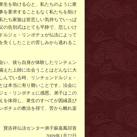
衆生を助ける心と、私たちのように衆
事を要求することもなく私たちを助け
私たち家族は皆悲しい気持ちでいっぱ
父の告別式はとても平静で、悲しいけ
ドルジェ・リンポチェが仏法によって
を失くしたことの苦しみから逃れるこ
会い、彼ら自身が体験したリンチェン
備えた上師に出会うことはどんなに大
しんでいる時、リンチェンドルジェ・
とは本当に有り難いことです。法会に
ジェ・リンポチェに感恩。弟子はこの
えを体得し、衆生のすべてが因縁及び
ンポチェの教法を得て、苦から離れ楽
寶吉祥仏法センター弟子蘇嘉鳳叩首
2009年1月22日