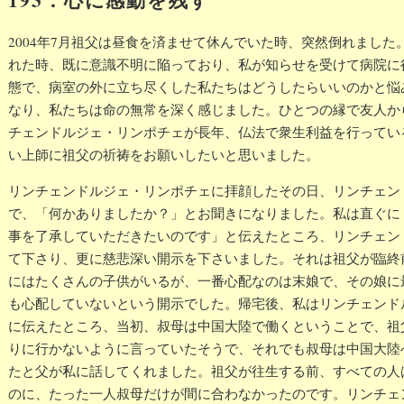
2004年7月祖父は昼食を済ませて休んでいた時、突然倒れまし
れた時、既に意識不明に陥っており、私が知らせを受けて病院に
態で、病室の外に立ち尽くした私たちはどうしたらいいのかと悩
なり、私たちは命の無常を深く感じました。ひとつの縁で友人か
チェンドルジェ・リンポチェが長年、仏法で衆生利益を行ってい
い上師に祖父の祈祷をお願いしたいと思いました。
リンチェンドルジェ・リンポチェに拝顔したその日、リンチェン
で、「何かありましたか？」とお聞きになりました。私は直ぐに
事を了承していただきたいのです」と伝えたところ、リンチェン
て下さり、更に慈悲深い開示を下さいました。それは祖父が臨終
にはたくさんの子供がいるが、一番心配なのは末娘で、その娘に
も心配していないという開示でした。帰宅後、私はリンチェンド
に伝えたところ、当初、叔母は中国大陸で働くということで、祖
りに行かないように言っていたそうで、それでも叔母は中国大陸
たと父が私に話してくれました。祖父が往生する前、すべての人
のに、たった一人叔母だけが間に合わなかったのです。リンチェ