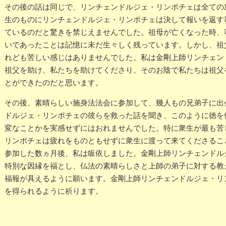
その後の話は同じで、リンチェンドルジェ・リンポチェは全ての
生のものにリンチェンドルジェ・リンポチェは決して報いを返す
ているのだと驚きを禁じえませんでした。祖母が亡くなった時、
いであったことは記憶に未だ生々しく残っています。しかし、祖
れども苦しい感じはありませんでした。私は金剛上師リンチェン
祖父を助け、私たちを助けてくださり、そのお陰で私たちは祖父
とができたのだと思います。
その後、素晴らしい施身法法会に参加して、幾人もの兄弟子に出
ドルジェ・リンポチェの彼らを救った話を聞き、このように徳を
変なことかを実感せずにはおれませんでした。特に衆生が最も苦
リンポチェは疲れをものともせずに衆生に渡って来てくださるこ
参加した数ヵ月後、私は皈依しました。金剛上師リンチェンドル
特別な因縁を福とし、仏法の素晴らしさと上師の弟子に対する教
福報が具えるように願います。金剛上師リンチェンドルジェ・リ
を得られるように祈ります。