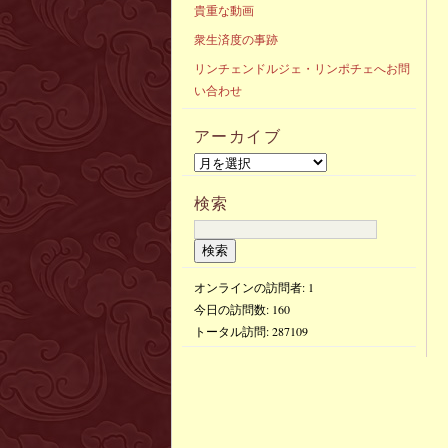
貴重な動画
衆生済度の事跡
リンチェンドルジェ・リンポチェへお問
い合わせ
アーカイブ
検索
オンラインの訪問者: 1
今日の訪問数:
160
トータル訪問:
287109