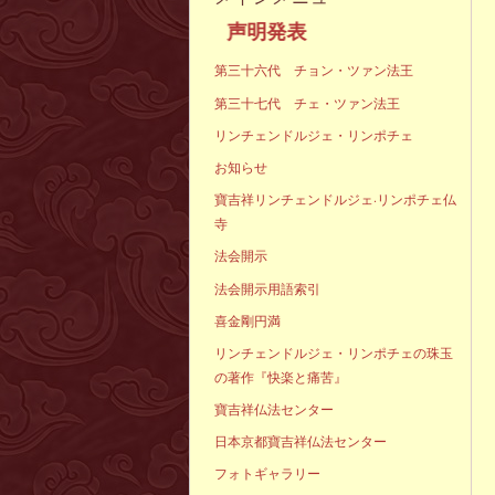
声明発表
第三十六代 チョン・ツァン法王
第三十七代 チェ・ツァン法王
リンチェンドルジェ・リンポチェ
お知らせ
寶吉祥リンチェンドルジェ·リンポチェ仏
寺
法会開示
法会開示用語索引
喜金剛円満
リンチェンドルジェ・リンポチェの珠玉
の著作『快楽と痛苦』
寶吉祥仏法センター
日本京都寶吉祥仏法センター
フォトギャラリー