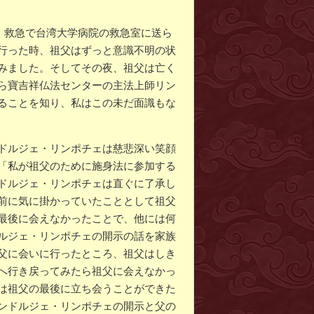
た。救急で台湾大学病院の救急室に送ら
行った時、祖父はずっと意識不明の状
みました。そしてその夜、祖父は亡く
ら寶吉祥仏法センターの主法上師リン
ることを知り、私はこの未だ面識もな
ドルジェ・リンポチェは慈悲深い笑顔
「私が祖父のために施身法に参加する
ドルジェ・リンポチェは直ぐに了承し
前に気に掛かっていたこととして祖父
最後に会えなかったことで、他には何
ルジェ・リンポチェの開示の話を家族
父に会いに行ったところ、祖父はしき
へ行き戻ってみたら祖父に会えなかっ
は祖父の最後に立ち会うことができた
ンドルジェ・リンポチェの開示と父の