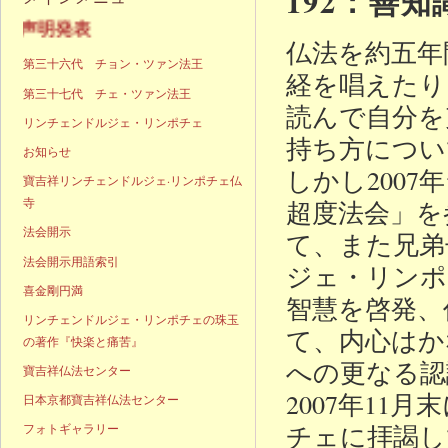
192：善
明発表
仏法を約五年
第三十六代 チョン・ツァン法王
経を唱えたり
第三十七代 チェ・ツァン法王
読んで自分を
リンチェンドルジェ・リンポチェ
持ち方につい
お知らせ
しかし200
寶吉祥リンチェンドルジェ·リンポチェ仏
寺
超度法会」を
法会開示
て、また兄弟
法会開示用語索引
ジェ・リンポ
喜金剛円満
智慧を啓発、
リンチェンドルジェ・リンポチェの珠玉
て、内心はか
の著作『快楽と痛苦』
への更なる認
寶吉祥仏法センター
2007年1
日本京都寶吉祥仏法センター
チェに拝謁し
フォトギャラリー