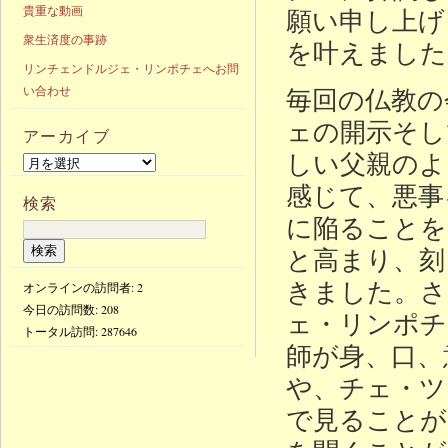
貴重な動画
願い申し上げ
衆生済度の事跡
を叶えました
リンチェンドルジェ・リンポチェへお問
毎回の仏教の
い合わせ
ェの開示そし
アーカイブ
しい父親のよ
感じて、悪事
検索
に陥ることを
と高まり、刻
きました。さ
オンラインの訪問者: 2
今日の訪問数:
208
ェ・リンポチ
トータル訪問:
287646
師が身、口、
や、チェ・ツ
で見ることが