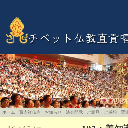
ホーム
寶吉祥仏寺
お知らせ
法会開示
ご意見・ご感想
関
メインメニュー