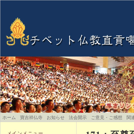
ホーム
寶吉祥仏寺
お知らせ
法会開示
ご意見・ご感想
関
メインメニュー