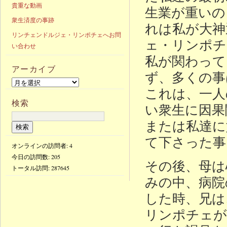
貴重な動画
生業が重いの
衆生済度の事跡
れは私が大神
リンチェンドルジェ・リンポチェへお問
ェ・リンポチ
い合わせ
私が関わって
アーカイブ
ず、多くの事
これは、一人
検索
い衆生に因果
または私達に
て下さった事
オンラインの訪問者: 4
今日の訪問数:
205
その後、母は
トータル訪問:
287645
みの中、病院
した時、兄は
リンポチェが