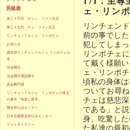
171：至
ェ・リン
声明発表
第三十六代 チョン・ツァン法王
リンチェンド
第三十七代 チェ・ツァン法王
前の事でした
リンチェンドルジェ・リンポチェ
犯してしまっ
お知らせ
リンポチェに
寶吉祥リンチェンドルジェ·リンポチェ仏
寺
て戴く様願い
法会開示
ェ・リンポチ
法会開示用語索引
頃私の身体は
喜金剛円満
ついてお尋ね
リンチェンドルジェ・リンポチェの珠玉
チェは慈悲深
の著作『快楽と痛苦』
である」と説
寶吉祥仏法センター
身、吃驚した
日本京都寶吉祥仏法センター
フォトギャラリー
た私達の最初