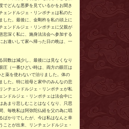
度でどんな悪夢を見ているかをお聞き
チェンドルジェ・リンポチェは私のた
ました。最後に、金剛杵を私の頭上に
チェンドルジェ・リンポチェに父親が
慈悲深く私に、施身法法会へ参加する
にお逢いして家へ帰った日の晩は、一
る回数は減少し、最後には見なくなり
眼圧（一番ひどい時は、両方の眼圧は
経つと薬を使わないで治りました。体の
ました。特に祖母と家中のみんなの悲
リンチェンドルジェ・リンポチェが私
ェンドルジェ・リンポチェは法会中に
はあまり悲しむことはなくなり、只思
間、毎晩私は阿弥陀仏経を父の為に唱
るばかりでしたが、今は私はなんと幸
うことが出来、リンチェンドルジェ・