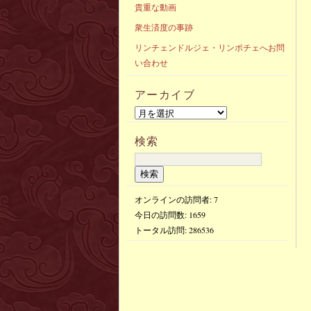
貴重な動画
衆生済度の事跡
リンチェンドルジェ・リンポチェへお問
い合わせ
アーカイブ
検索
オンラインの訪問者: 7
今日の訪問数:
1659
トータル訪問:
286536