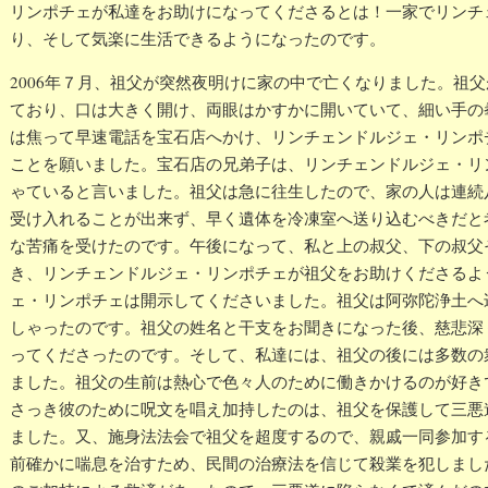
リンポチェが私達をお助けになってくださるとは！一家でリンチ
り、そして気楽に生活できるようになったのです。
2006年７月、祖父が突然夜明けに家の中で亡くなりました。祖
ており、口は大きく開け、両眼はかすかに開いていて、細い手の
は焦って早速電話を宝石店へかけ、リンチェンドルジェ・リンポ
ことを願いました。宝石店の兄弟子は、リンチェンドルジェ・リ
ゃていると言いました。祖父は急に往生したので、家の人は連続
受け入れることが出来ず、早く遺体を冷凍室へ送り込むべきだと
な苦痛を受けたのです。午後になって、私と上の叔父、下の叔父
き、リンチェンドルジェ・リンポチェが祖父をお助けくださるよ
ェ・リンポチェは開示してくださいました。祖父は阿弥陀浄土へ
しゃったのです。祖父の姓名と干支をお聞きになった後、慈悲深
ってくださったのです。そして、私達には、祖父の後には多数の
ました。祖父の生前は熱心で色々人のために働きかけるのが好き
さっき彼のために呪文を唱え加持したのは、祖父を保護して三悪
ました。又、施身法法会で祖父を超度するので、親戚一同参加す
前確かに喘息を治すため、民間の治療法を信じて殺業を犯しまし