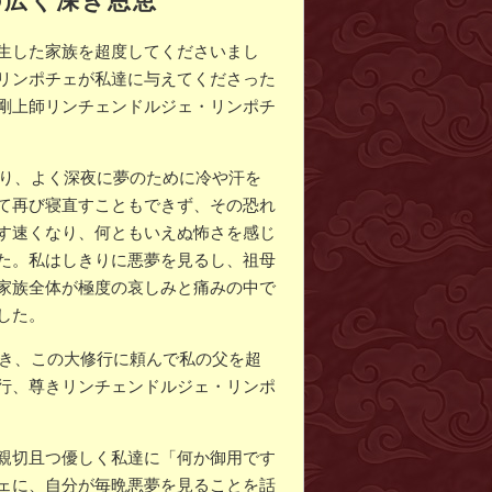
生した家族を超度してくださいまし
リンポチェが私達に与えてくださった
剛上師リンチェンドルジェ・リンポチ
なり、よく深夜に夢のために冷や汗を
て再び寝直すこともできず、その恐れ
す速くなり、何ともいえぬ怖さを感じ
た。私はしきりに悪夢を見るし、祖母
家族全体が極度の哀しみと痛みの中で
した。
だき、この大修行に頼んで私の父を超
行、尊きリンチェンドルジェ・リンポ
親切且つ優しく私達に「何か御用です
ェに、自分が毎晩悪夢を見ることを話