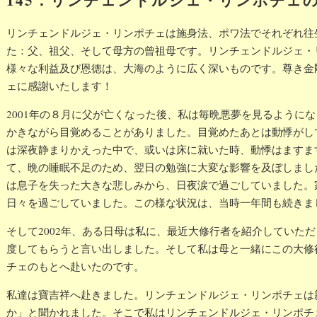
リンチェンドルジェ・リンポチェは施身法、ポワ法でそれぞれ往
た：父、祖父、そして母方の曾祖母です。リンチェンドルジェ・
様々な利益及び恩徳は、大海のように広く深いものです。尊き金
ェに感謝いたします！
2001年の８月に父が亡くなった後、私は毎晩悪夢を見るように
かきながら目覚めることがありました。目覚めたあとは動悸がし
は深夜静まりかえった中で、或いは床に就いた時、動悸はますま
て、晩の睡眠不足のため、翌日の勉強に大変な影響を及ぼしまし
は息子を失った大きな悲しみから、日夜涙で過ごしていました。
日々を過ごしていました。この様な状況は、当時一年間も続きま
そして2002年、ある日母は私に、最近大修行者を紹介していた
度してもらうと言い出しました。そして私は母と一緒にこの大修
チェのもとへ赴いたのです。
私達は寶吉祥へ赴きました。リンチェンドルジェ・リンポチェは
か」と聞かれました。そこで私はリンチェンドルジェ・リンポチ