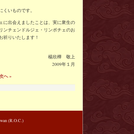
にくいものです。
ェに出会えましたことは、実に衆生の
リンチェンドルジェ・リンポチェのお
お祈りいたします！
楊欣樺 敬上
2009年１月
次へ »
wan (R.O.C.)