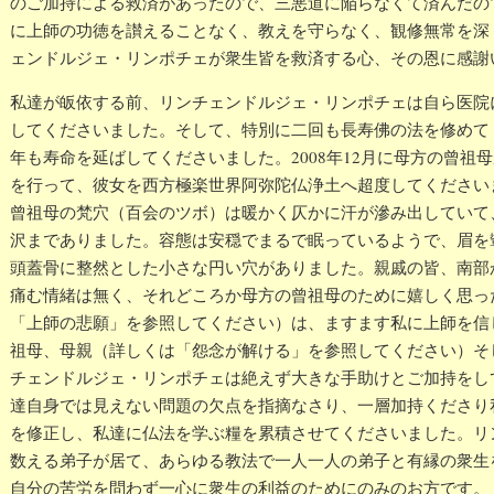
のご加持による救済があったので、三悪道に陥らなくて済んだの
に上師の功徳を讃えることなく、教えを守らなく、観修無常を深
ェンドルジェ・リンポチェが衆生皆を救済する心、その恩に感謝
私達が皈依する前、リンチェンドルジェ・リンポチェは自ら医院
してくださいました。そして、特別に二回も長寿佛の法を修めて
年も寿命を延ばしてくださいました。2008年12月に母方の曾祖
を行って、彼女を西方極楽世界阿弥陀仏浄土へ超度してください
曾祖母の梵穴（百会のツボ）は暖かく仄かに汗が滲み出していて
沢までありました。容態は安穏でまるで眠っているようで、眉を
頭蓋骨に整然とした小さな円い穴がありました。親戚の皆、南部
痛む情緒は無く、それどころか母方の曾祖母のために嬉しく思っ
「上師の悲願」を参照してください）は、ますます私に上師を信
祖母、母親（詳しくは「怨念が解ける」を参照してください）そ
チェンドルジェ・リンポチェは絶えず大きな手助けとご加持をし
達自身では見えない問題の欠点を指摘なさり、一層加持くださり
を修正し、私達に仏法を学ぶ糧を累積させてくださいました。リ
数える弟子が居て、あらゆる教法で一人一人の弟子と有縁の衆生
自分の苦労を問わず一心に衆生の利益のためにのみのお方です。