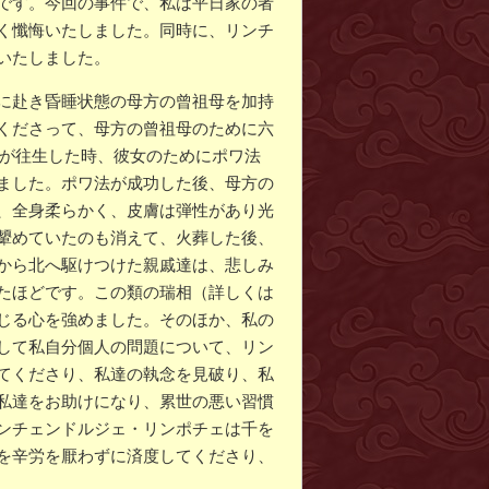
です。今回の事件で、私は平日家の者
く懺悔いたしました。同時に、リンチ
いたしました。
に赴き昏睡状態の母方の曾祖母を加持
くださって、母方の曾祖母のために六
母が往生した時、彼女のためにポワ法
ました。ポワ法が成功した後、母方の
、全身柔らかく、皮膚は弾性があり光
顰めていたのも消えて、火葬した後、
から北へ駆けつけた親戚達は、悲しみ
たほどです。この類の瑞相（詳しくは
じる心を強めました。そのほか、私の
して私自分個人の問題について、リン
てくださり、私達の執念を見破り、私
私達をお助けになり、累世の悪い習慣
ンチェンドルジェ・リンポチェは千を
を辛労を厭わずに済度してくださり、