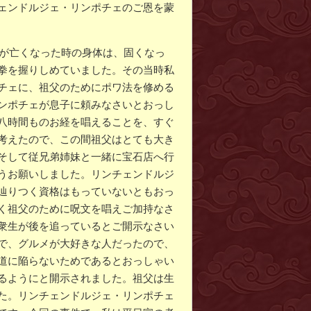
ェンドルジェ・リンポチェのご恩を蒙
父が亡くなった時の身体は、固くなっ
拳を握りしめていました。その当時私
チェに、祖父のためにポワ法を修める
ンポチェが息子に頼みなさいとおっし
八時間ものお経を唱えることを、すぐ
考えたので、この間祖父はとても大き
そして従兄弟姉妹と一緒に宝石店へ行
うお願いしました。リンチェンドルジ
辿りつく資格はもっていないともおっ
く祖父のために呪文を唱えご加持なさ
衆生が後を追っているとご開示なさい
で、グルメが大好きな人だったので、
道に陥らないためであるとおっしゃい
るようにと開示されました。祖父は生
た。リンチェンドルジェ・リンポチェ