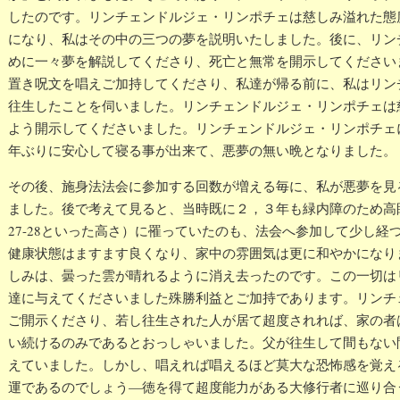
したのです。リンチェンドルジェ・リンポチェは慈しみ溢れた態
になり、私はその中の三つの夢を説明いたしました。後に、リン
めに一々夢を解説してくださり、死亡と無常を開示してください
置き呪文を唱えご加持してくださり、私達が帰る前に、私はリン
往生したことを伺いました。リンチェンドルジェ・リンポチェは
よう開示してくださいました。リンチェンドルジェ・リンポチェ
年ぶりに安心して寝る事が出来て、悪夢の無い晩となりました。
その後、施身法法会に参加する回数が増える毎に、私が悪夢を見
ました。後で考えて見ると、当時既に２，３年も緑内障のため高
27-28といった高さ）に罹っていたのも、法会へ参加して少し
健康状態はますます良くなり、家中の雰囲気は更に和やかになり
しみは、曇った雲が晴れるように消え去ったのです。この一切は
達に与えてくださいました殊勝利益とご加持であります。リンチ
ご開示くださり、若し往生された人が居て超度されれば、家の者
い続けるのみであるとおっしゃいました。父が往生して間もない
えていました。しかし、唱えれば唱えるほど莫大な恐怖感を覚え
運であるのでしょう—徳を得て超度能力がある大修行者に巡り合