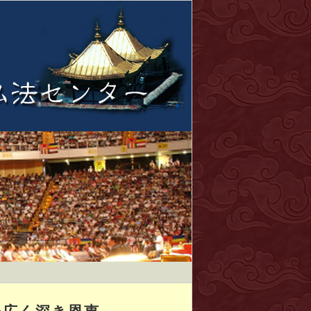
の広く深き恩恵