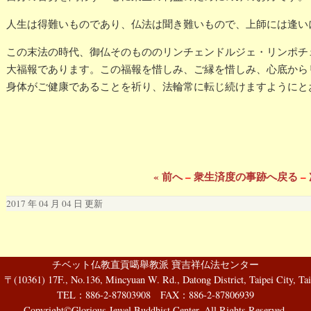
人生は得難いものであり、仏法は聞き難いもので、上師には逢い
この末法の時代、御仏そのもののリンチェンドルジェ・リンポチ
大福報であります。この福報を惜しみ、ご縁を惜しみ、心底から
身体がご健康であることを祈り、法輪常に転じ続けますようにと
« 前へ
–
衆生済度の事跡へ戻る
–
2017 年 04 月 04 日 更新
チベット仏教直貢噶舉教派 寶吉祥仏法センター
61) 17F., No.136, Mincyuan W. Rd., Datong District, Taipei City, Tai
TEL：886-2-87803908 FAX：886-2-87806939
Copyright©Glorious Jewel Buddhist Center. All Rights Reserved.