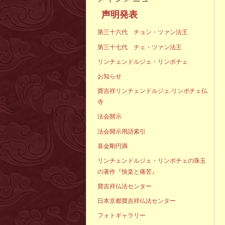
声明発表
第三十六代 チョン・ツァン法王
第三十七代 チェ・ツァン法王
リンチェンドルジェ・リンポチェ
お知らせ
寶吉祥リンチェンドルジェ·リンポチェ仏
寺
法会開示
法会開示用語索引
喜金剛円満
リンチェンドルジェ・リンポチェの珠玉
の著作『快楽と痛苦』
寶吉祥仏法センター
日本京都寶吉祥仏法センター
フォトギャラリー