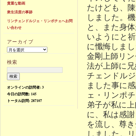
貴重な動画
たけども、陳
衆生済度の事跡
しました。機
リンチェンドルジェ・リンポチェへお問
と、また身体
い合わせ
いようにと祈
アーカイブ
に懺悔しまし
金剛上師リン
検索
法が上師に兄
チェンドルジ
ました事に感
オンラインの訪問者: 3
ェ・リンポチ
今日の訪問数:
145
トータル訪問:
287107
弟子が私に上
に、私は感謝
を流し、尊き
しました。リ