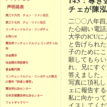
143：尊
チェが陳
声明発表
第三十六代 チョン・ツァン法王
二〇〇八年四
第三十七代 チェ・ツァン法王
た心細い電話
リンチェンドルジェ・リンポチェ
大学のICU
お知らせ
と告げられた
寶吉祥リンチェンドルジェ·リンポチェ仏
寺
子のためにこ
法会開示
願してもらい
法会開示用語索引
れ、兄にすぐ
喜金剛円満
答えました。
リンチェンドルジェ・リンポチェの珠玉
写真に頂礼し
の著作『快楽と痛苦』
ェに報告する
寶吉祥仏法センター
私に向かって
日本京都寶吉祥仏法センター
フォトギャラリー
イスしてくだ