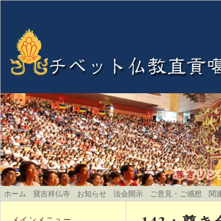
ホーム
寶吉祥仏寺
お知らせ
法会開示
ご意見・ご感想
関
メインメニュー