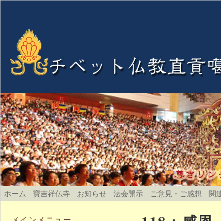
ホーム
寶吉祥仏寺
お知らせ
法会開示
ご意見・ご感想
関
メインメニュー