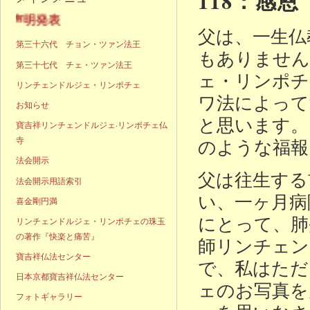
118：感恩
発表
父は、一生仏
第三十六代 チョン・ツァン法王
もありません
第三十七代 チェ・ツァン法王
ェ・リンポチ
リンチェンドルジェ・リンポチェ
ワ法によって
お知らせ
と思います。
寶吉祥リンチェンドルジェ·リンポチェ仏
寺
のような福報
法会開示
父は往生する
法会開示用語索引
い、一ヶ月病
喜金剛円満
にとって、肺
リンチェンドルジェ・リンポチェの珠玉
の著作『快楽と痛苦』
師リンチェン
寶吉祥仏法センター
で、私はただ
日本京都寶吉祥仏法センター
ェのお写真を
フォトギャラリー