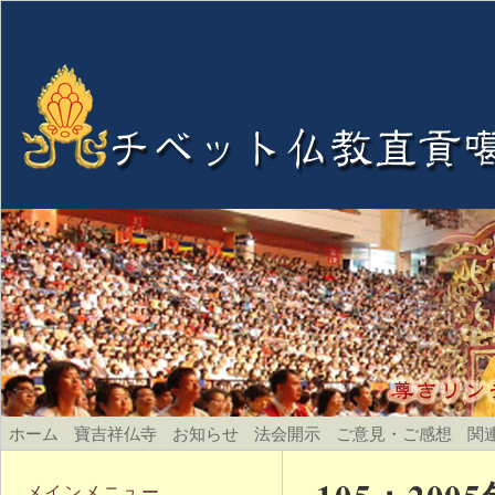
ホーム
寶吉祥仏寺
お知らせ
法会開示
ご意見・ご感想
関
メインメニュー