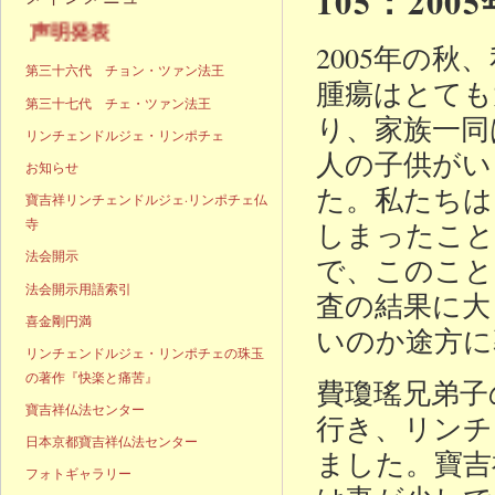
105：200
声明発表
2005年の
第三十六代 チョン・ツァン法王
腫瘍はとても
第三十七代 チェ・ツァン法王
り、家族一同
リンチェンドルジェ・リンポチェ
人の子供がい
お知らせ
た。私たちは
寶吉祥リンチェンドルジェ·リンポチェ仏
寺
しまったこと
法会開示
で、このこと
法会開示用語索引
査の結果に大
喜金剛円満
いのか途方に
リンチェンドルジェ・リンポチェの珠玉
の著作『快楽と痛苦』
費瓊瑤兄弟子
寶吉祥仏法センター
行き、リンチ
日本京都寶吉祥仏法センター
ました。寶吉
フォトギャラリー