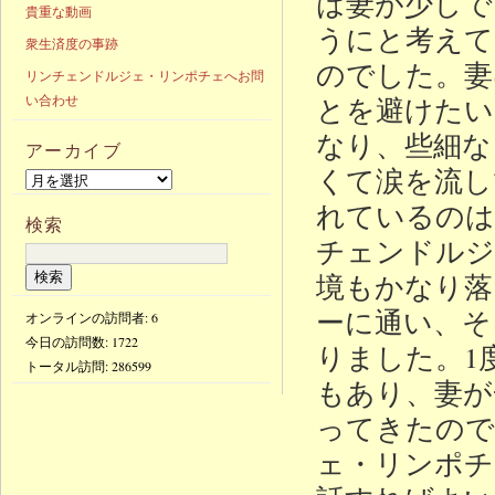
は妻が少しで
貴重な動画
うにと考えて
衆生済度の事跡
のでした。妻
リンチェンドルジェ・リンポチェへお問
とを避けたい
い合わせ
なり、些細な
アーカイブ
くて涙を流し
れているのは
検索
チェンドルジ
境もかなり落
ーに通い、そ
オンラインの訪問者: 6
今日の訪問数:
1722
りました。1
トータル訪問:
286599
もあり、妻が
ってきたので
ェ・リンポチ