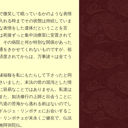
で微笑して眠っているかのような表情
入れる時までその状態は持続していま
な表情をした遺体だということを言
は死後ずっと集中治療室に安置されて
、その病院と何か特別な関係があった
通をきかせてくれないものですが、祖
済度されてからは、万事諸々は全てう
縁福報を私にもたらして下さったと同
さいました。末法の世の混沌とした情
に容易なことではありません。私達は
また、如法修行の上師と出会うことに
六道の苦海から逃れる術はないのでし
ドルジェ・リンポチェにお会いするこ
・リンポチェが末永くご健在で、仏法
無阿弥陀仏。