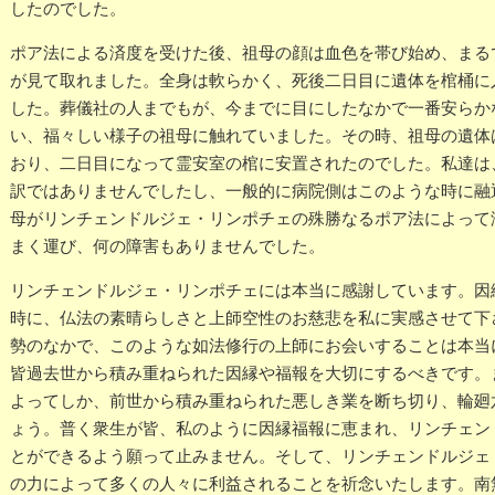
したのでした。
ポア法による済度を受けた後、祖母の顔は血色を帯び始め、まる
が見て取れました。全身は軟らかく、死後二日目に遺体を棺桶に
した。葬儀社の人までもが、今までに目にしたなかで一番安らか
い、福々しい様子の祖母に触れていました。その時、祖母の遺体
おり、二日目になって霊安室の棺に安置されたのでした。私達は
訳ではありませんでしたし、一般的に病院側はこのような時に融
母がリンチェンドルジェ・リンポチェの殊勝なるポア法によって
まく運び、何の障害もありませんでした。
リンチェンドルジェ・リンポチェには本当に感謝しています。因
時に、仏法の素晴らしさと上師空性のお慈悲を私に実感させて下
勢のなかで、このような如法修行の上師にお会いすることは本当
皆過去世から積み重ねられた因縁や福報を大切にするべきです。
よってしか、前世から積み重ねられた悪しき業を断ち切り、輪廻
ょう。普く衆生が皆、私のように因縁福報に恵まれ、リンチェン
とができるよう願って止みません。そして、リンチェンドルジェ
の力によって多くの人々に利益されることを祈念いたします。南