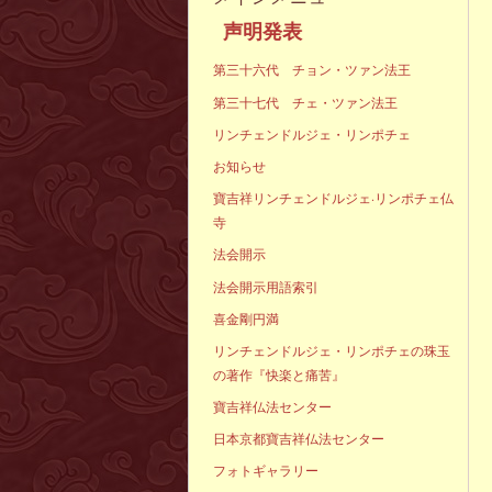
声明発表
第三十六代 チョン・ツァン法王
第三十七代 チェ・ツァン法王
リンチェンドルジェ・リンポチェ
お知らせ
寶吉祥リンチェンドルジェ·リンポチェ仏
寺
法会開示
法会開示用語索引
喜金剛円満
リンチェンドルジェ・リンポチェの珠玉
の著作『快楽と痛苦』
寶吉祥仏法センター
日本京都寶吉祥仏法センター
フォトギャラリー