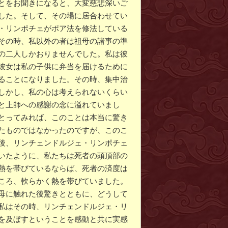
とをお聞きになると、大変慈悲深いご
した。そして、その場に居合わせてい
・リンポチェがポア法を修法している
その時、私以外の者は祖母の諸事の準
の二人しかおりませんでした。私は彼
彼女は私の子供に弁当を届けるために
ることになりました。その時、集中治
しかし、私の心は考えられないくらい
と上師への感謝の念に溢れていまし
とってみれば、このことは本当に驚き
たものではなかったのですが、このこ
後、リンチェンドルジェ・リンポチェ
いたように、私たちは死者の頭頂部の
熱を帯びているならば、死者の済度は
ころ、軟らかく熱を帯びていました。
母に触れた後驚きとともに、どうして
私はその時、リンチェンドルジェ・リ
を及ぼすということを感動と共に実感