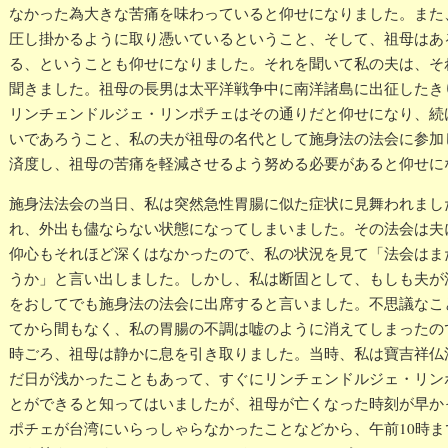
なかった為大きな苦痛を味わっていると仰せになりました。また
圧し掛かるように取り憑いているということ、そして、祖母はあ
る、ということも仰せになりました。それを聞いて私の夫は、そ
聞きました。祖母の長男は太平洋戦争中に南洋諸島に出征したき
リンチェンドルジェ・リンポチェはその通りだと仰せになり、続
いであろうこと、私の夫が祖母の名代として施身法の法会に参加
済度し、祖母の苦痛を軽減させるよう努める必要があると仰せに
施身法法会の当日、私は突然急性胃腸に似た症状に見舞われまし
れ、外出も儘ならない状態になってしまいました。その法会は夫
仰心もそれほど深くはなかったので、私の状況を見て「法会はま
うか」と言い出しました。しかし、私は断固として、もしも夫が
をおしてでも施身法の法会に出席すると言いました。不思議なこ
てから間もなく、私の胃腸の不調は嘘のように消えてしまったの
時ごろ、祖母は静かに息を引き取りました。当時、私は寶吉祥仏
だ日が浅かったこともあって、すぐにリンチェンドルジェ・リン
とができると知ってはいましたが、祖母が亡くなった時刻が早か
ポチェが台湾にいらっしゃらなかったことなどから、午前10時