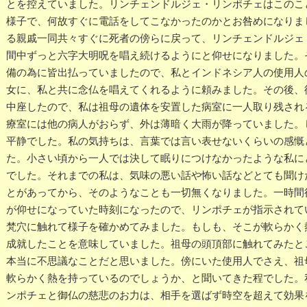
とを控えていました。リンチェンドルジェ・リンポチェはこのこ
様子で、何故すぐに電話をしてこなかったのかとお咎めになりま
る親戚一同共々すぐに死者の傍らに戻って、リンチェンドルジェ
間中ずっと六字大明呪を唱え続けるようにと仰せになりました。
備の為に皆出払っていましたので、私とインドネシア人の使用人
女に、私と共に念仏を唱えてくれるように頼みました。その後、
中座したので、私は祖母の遺体を安置した病室に一人取り残され
療室には他の病人がおらず、外は薄暗く大雨が降っていました。
平静でした。私の気持ちは、言葉では言い表せないくらいの感慨
た。小さい頃から一人では決して眠りにつけなかったような私に
でした。それまでの私は、気味の悪い話や怖い話などとても聞け
とがあってから、そのようなことも一切無くなりました。一時間
が仰せになっていた時刻になったので、リンポチェが指示されて
梵穴に触れて様子を確かめてみました。もしも、そこが軟らかく
成就したことを意味していました。祖母の頭頂部に触れてみたと
本当に不思議なことだと思いました。傍にいた使用人でさえ、祖
軟らかく熱を持っているのでしょうか、と聞いてきた程でした。
ンポチェと御仏の慈悲のお力は、相手を選ばず時空を超えて効果