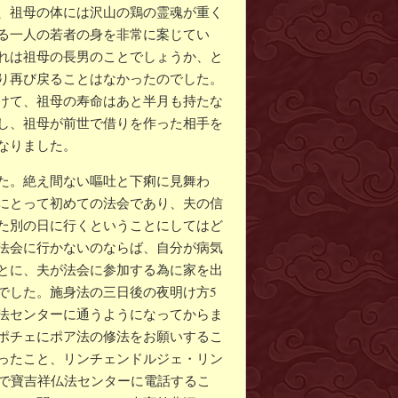
、祖母の体には沢山の鶏の霊魂が重く
る一人の若者の身を非常に案じてい
れは祖母の長男のことでしょうか、と
り再び戻ることはなかったのでした。
けて、祖母の寿命はあと半月も持たな
し、祖母が前世で借りを作った相手を
なりました。
た。絶え間ない嘔吐と下痢に見舞わ
にとって初めての法会であり、夫の信
た別の日に行くということにしてはど
法会に行かないのならば、自分が病気
とに、夫が法会に参加する為に家を出
でした。施身法の三日後の夜明け方5
法センターに通うようになってからま
ポチェにポア法の修法をお願いするこ
ったこと、リンチェンドルジェ・リン
まで寶吉祥仏法センターに電話するこ