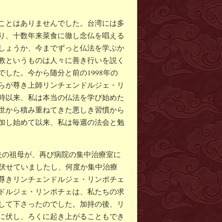
ことはありませんでした。台湾には多
り、十数年来菜食に徹し念仏を唱える
しょうか、今までずっと仏法を学ぶか
教というものは人々に善き行いを説く
した。今から随分と前の1998年の
らが尊き上師リンチェンドルジェ・リ
時以来、私は本当の仏法を学び始めた
世から積み重ねてきた悪しき習慣から
加し始めて以来、私は毎週の法会と勉
夫の祖母が、再び病院の集中治療室に
に伏せていましたし、何度か集中治療
尊きリンチェンドルジェ・リンポチェ
ドルジェ・リンポチェは、私たちの求
して下さったのでした。加持の後、リ
に伏し、ろくに起き上がることもでき