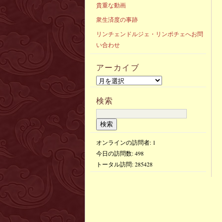
貴重な動画
衆生済度の事跡
リンチェンドルジェ・リンポチェへお問
い合わせ
アーカイブ
検索
オンラインの訪問者: 1
今日の訪問数:
498
トータル訪問:
285428