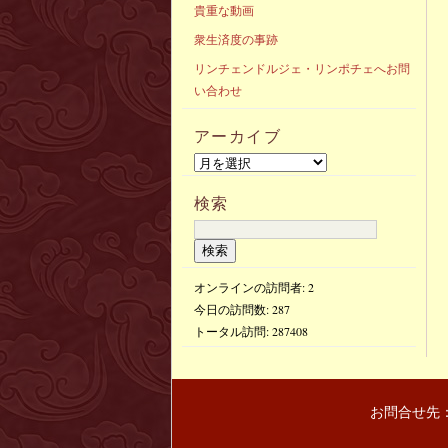
貴重な動画
衆生済度の事跡
リンチェンドルジェ・リンポチェへお問
い合わせ
アーカイブ
検索
オンラインの訪問者: 2
今日の訪問数:
287
トータル訪問:
287408
お問合せ先：〒(103