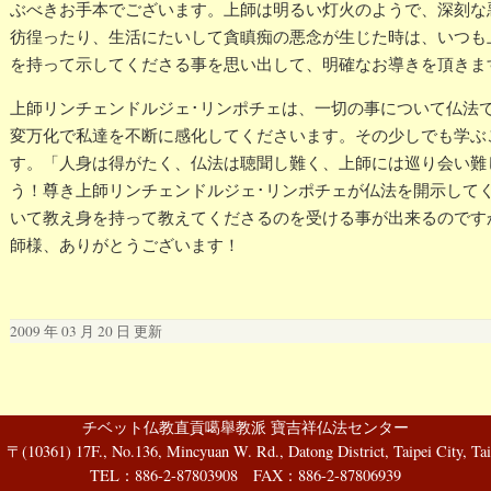
ぶべきお手本でございます。上師は明るい灯火のようで、深刻な
彷徨ったり、生活にたいして貪瞋痴の悪念が生じた時は、いつも
を持って示してくださる事を思い出して、明確なお導きを頂きま
上師リンチェンドルジェ･リンポチェは、一切の事について仏法
変万化で私達を不断に感化してくださいます。その少しでも学ぶ
す。「人身は得がたく、仏法は聴聞し難く、上師には巡り会い難
う！尊き上師リンチェンドルジェ･リンポチェが仏法を開示して
いて教え身を持って教えてくださるのを受ける事が出来るのです
師様、ありがとうございます！
2009 年 03 月 20 日 更新
チベット仏教直貢噶舉教派 寶吉祥仏法センター
61) 17F., No.136, Mincyuan W. Rd., Datong District, Taipei City, Tai
TEL：886-2-87803908 FAX：886-2-87806939