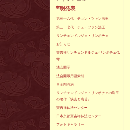
声明発表
第三十六代 チョン・ツァン法王
第三十七代 チェ・ツァン法王
リンチェンドルジェ・リンポチェ
お知らせ
寶吉祥リンチェンドルジェ·リンポチェ仏
寺
法会開示
法会開示用語索引
喜金剛円満
リンチェンドルジェ・リンポチェの珠玉
の著作『快楽と痛苦』
寶吉祥仏法センター
日本京都寶吉祥仏法センター
フォトギャラリー