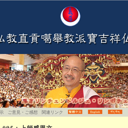
示
ご意見・ご感想
関連リンク
095：上師感恩文