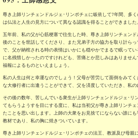
尊き上師リンチェンドルジェ･リンポチェに皈依して7年間、多
は仏法と人生の見方について異なる認識を得ることができました
五年前、私の父が心筋梗塞で往生した時、尊き上師リンチェンド
後のことを世話してくださり、また兄弟子方の協力を取り計らっ
で、父が納棺される時の表情はいかにも穏やかでまるで眠ってい
に名残惜しかったのですけれども、苦痛とか悲しみはありません
福報によるものといえましょう。
私の人生は何と幸運なのでしょう！父母が苦労して面倒をみてく
な大修行者に出逢うことができて、父を済度していただき、私の
その後の数年、苦しんでいる衆生が上師リンチェンドルジェ･リ
てもらうようすを目にする度に、私は当初父が尊き上師リンチェ
たことを思い出します。上師の大衆をお見捨てにならない誰にも
教材であり、私の胸に焼きついています。
尊き上師リンチェンドルジェ･リンポチェの法王、教派及び母親