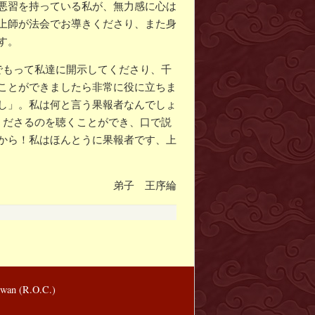
悪習を持っている私が、無力感に心は
上師が法会でお導きくださり、また身
す。
でもって私達に開示してくださり、千
ことができましたら非常に役に立ちま
し」。私は何と言う果報者なんでしょ
くださるのを聴くことができ、口で説
から！私はほんとうに果報者です、上
弟子 王序綸
wan (R.O.C.)