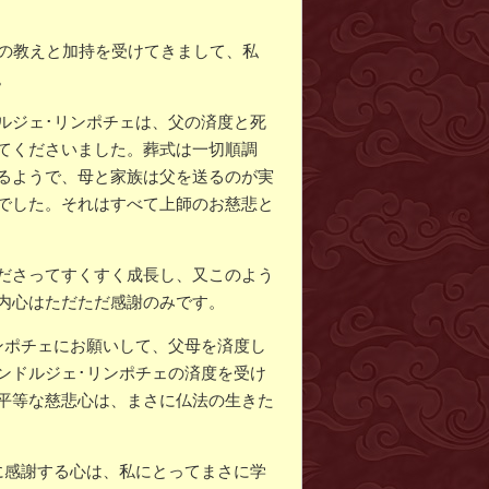
くの教えと加持を受けてきまして、私
。
ルジェ･リンポチェは、父の済度と死
てくださいました。葬式は一切順調
るようで、母と家族は父を送るのが実
でした。それはすべて上師のお慈悲と
ださってすくすく成長し、又このよう
内心はただただ感謝のみです。
ンポチェにお願いして、父母を済度し
ンドルジェ･リンポチェの済度を受け
平等な慈悲心は、まさに仏法の生きた
に感謝する心は、私にとってまさに学