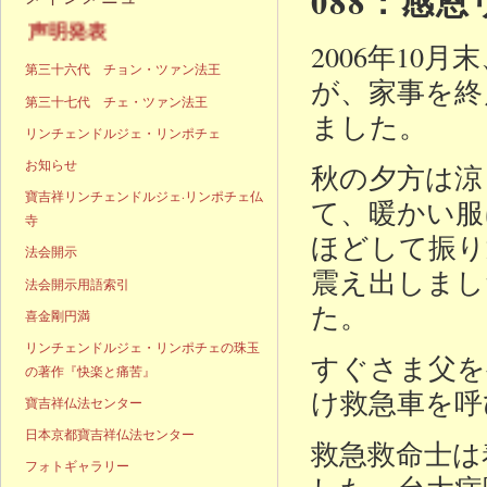
088：感
明発表
2006年1
第三十六代 チョン・ツァン法王
が、家事を終
第三十七代 チェ・ツァン法王
ました。
リンチェンドルジェ・リンポチェ
お知らせ
秋の夕方は涼
寶吉祥リンチェンドルジェ·リンポチェ仏
て、暖かい服
寺
ほどして振り
法会開示
震え出しまし
法会開示用語索引
た。
喜金剛円満
リンチェンドルジェ・リンポチェの珠玉
すぐさま父を
の著作『快楽と痛苦』
け救急車を呼
寶吉祥仏法センター
日本京都寶吉祥仏法センター
救急救命士は
フォトギャラリー