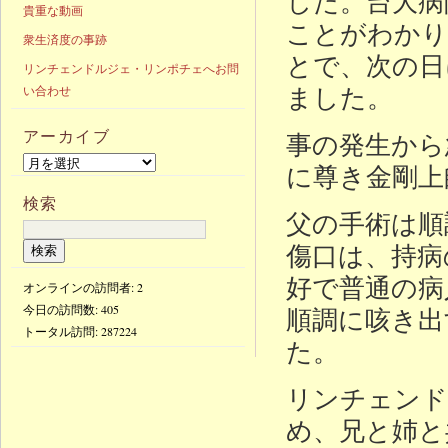
した。台大病
貴重な動画
ことがわかり
衆生済度の事跡
とで、次の日
リンチェンドルジェ・リンポチェへお問
ました。
い合わせ
アーカイブ
事の発生から
に尊き金剛上
検索
父の手術は順
傷口は、持病
好で普通の病
オンラインの訪問者: 2
今日の訪問数:
405
順調に咳き出
トータル訪問:
287224
た。
リンチェンド
め、兄と姉と