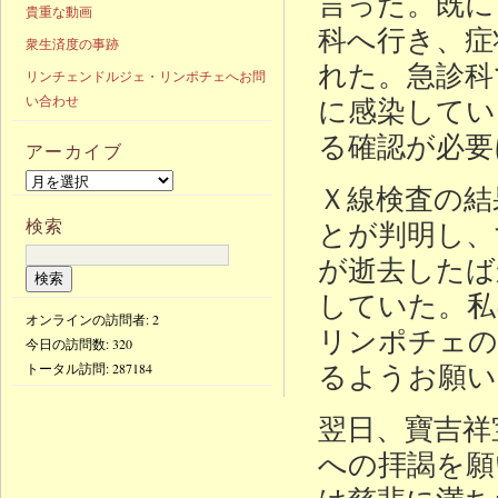
言った。既に
貴重な動画
科へ行き、症
衆生済度の事跡
れた。急診科
リンチェンドルジェ・リンポチェへお問
に感染してい
い合わせ
る確認が必要
アーカイブ
Ｘ線検査の結
検索
とが判明し、
が逝去したば
していた。私
オンラインの訪問者: 2
リンポチェの
今日の訪問数:
320
るようお願い
トータル訪問:
287184
翌日、寶吉祥
への拝謁を願