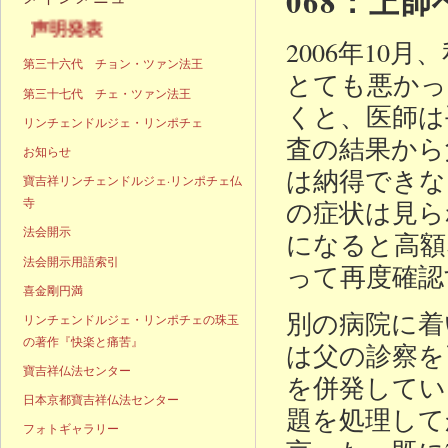
068：上
声明発表
2006年1
第三十六代 チョン・ツァン法王
とても悪かっ
第三十七代 チェ・ツァン法王
くと、医師は
リンチェンドルジェ・リンポチェ
査の結果から
お知らせ
は納得できな
寶吉祥リンチェンドルジェ·リンポチェ仏
寺
の症状は見ら
法会開示
になると高額
法会開示用語索引
って再度確認
喜金剛円満
別の病院に着
リンチェンドルジェ・リンポチェの珠玉
の著作『快楽と痛苦』
は父の診察を
寶吉祥仏法センター
を併発してい
日本京都寶吉祥仏法センター
題を処理して
フォトギャラリー