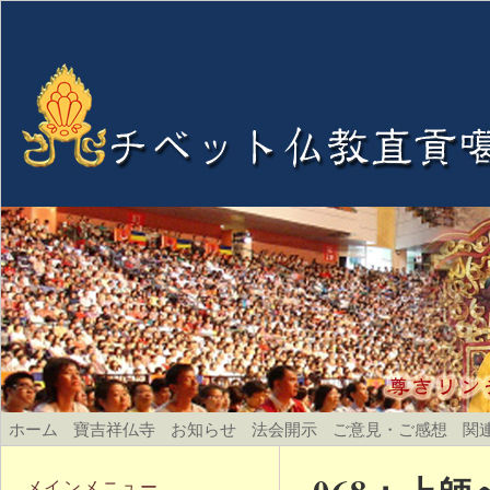
ホーム
寶吉祥仏寺
お知らせ
法会開示
ご意見・ご感想
関
メインメニュー