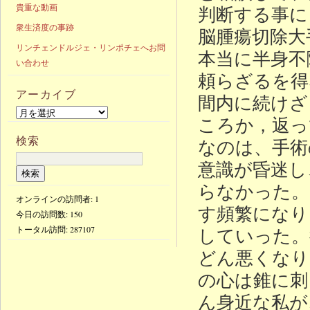
貴重な動画
判断する事に
衆生済度の事跡
脳腫瘍切除大
リンチェンドルジェ・リンポチェへお問
本当に半身不
い合わせ
頼らざるを得
アーカイブ
間内に続けざ
ころか，返っ
検索
なのは、手術
意識が昏迷し
らなかった。
オンラインの訪問者: 1
す頻繁になり
今日の訪問数:
150
していった。
トータル訪問:
287107
どん悪くなり
の心は錐に刺
ん身近な私が