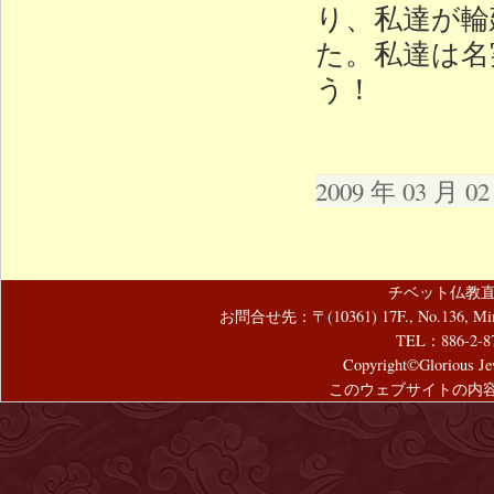
り、私達が輪
た。私達は名
う！
2009 年 03 月 
チベット仏教直
お問合せ先：〒(10361) 17F., No.136, Mincyuan
TEL：886-2-8
Copyright©Glorious Jew
このウェブサイトの内