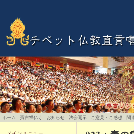
ホーム
寶吉祥仏寺
お知らせ
法会開示
ご意見・ご感想
関
メインメニュー