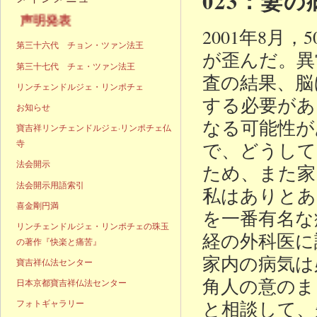
023：妻
声明発表
2001年8
第三十六代 チョン・ツァン法王
が歪んだ。異
第三十七代 チェ・ツァン法王
査の結果、脳
リンチェンドルジェ・リンポチェ
する必要があ
お知らせ
なる可能性が
寶吉祥リンチェンドルジェ·リンポチェ仏
寺
で、どうして
法会開示
ため、また家
法会開示用語索引
私はありとあ
喜金剛円満
を一番有名な
リンチェンドルジェ・リンポチェの珠玉
経の外科医に
の著作『快楽と痛苦』
家内の病気は
寶吉祥仏法センター
角人の意のま
日本京都寶吉祥仏法センター
と相談して、
フォトギャラリー